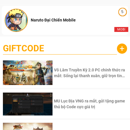
5
Naruto Đại Chiến Mobile
MOBI
GIFTCODE
+
Võ Lâm Truyền Kỳ 2.0 PC chính thức ra
mắt: Sống lại thanh xuân, giữ trọn tinh
thần Võ Lâm
MU Lục Địa VNG ra mắt, gửi tặng game
thủ bộ Code cực giá trị