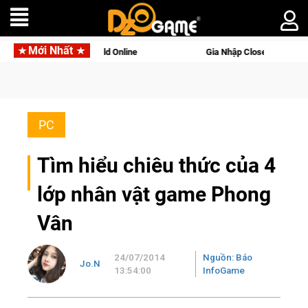
Mới Nhất
rld Online
Gia Nhập Closed Beta Norse Saga: Cửu Giới Thức
PC
Tìm hiểu chiêu thức của 4
lớp nhân vật game Phong
Vân
24/07/2014
Nguồn: Báo
Jo.N
13:54:00
InfoGame