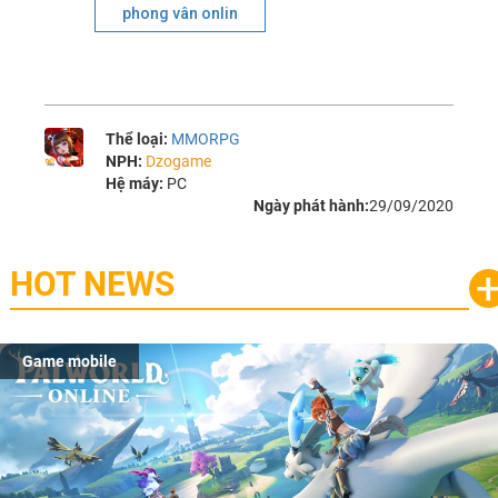
phong vân onlin
Thể loại:
MMORPG
NPH:
Dzogame
Hệ máy:
PC
Ngày phát hành:
29/09/2020
HOT NEWS
Game mobile