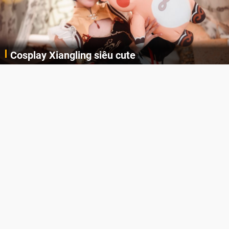
Cosplay Xiangling siêu cute
Cùng thưởng thức những hình ảnh cosplay Xiangling trong Genshin Impact siêu dễ thương của người dùng Weibo "阿包也是兔娘"