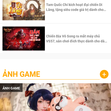
Tam Quốc Chí kích hoạt đại chiến Di
Lăng, tặng siêu code giá trị dành cho
100 độc giả đầu tiên.
Chiến Địa Vô Song ra mắt máy chủ
VS57, sân chơi đích thực dành cho dân
cày
ẢNH GAME
+
ẢNH GAME