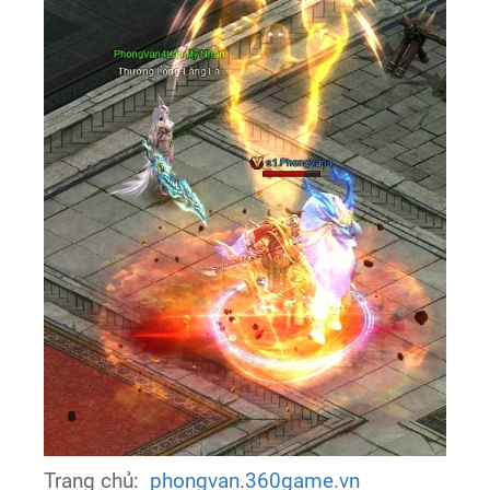
Trang chủ:
phongvan.360game.vn