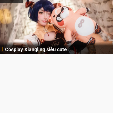
Cosplay Xiangling siêu cute
Cùng thưởng thức những hình ảnh cosplay Xiangling trong Genshin Impact siêu dễ thương của người dùng Weibo "阿包也是兔娘"