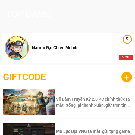
TOP GAME
5
Naruto Đại Chiến Mobile
MOBI
GIFTCODE
+
Võ Lâm Truyền Kỳ 2.0 PC chính thức ra
mắt: Sống lại thanh xuân, giữ trọn tinh
thần Võ Lâm
MU Lục Địa VNG ra mắt, gửi tặng game