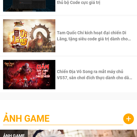
thủ bộ Code cực giá trị
Tam Quốc Chí kích hoạt đại chiến Di
Lăng, tặng siêu code giá trị dành cho
100 độc giả đầu tiên.
Chiến Địa Vô Song ra mắt máy chủ
VS57, sân chơi đích thực dành cho dân
cày
ẢNH GAME
+
ẢNH GAME