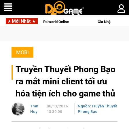
Mới Nhất
tên gọi Palworld Online
Gia Nhập Closed Beta Norse Saga: Cử
MOBI
Truyền Thuyết Phong Bạo
ra mắt mini client tối ưu
hóa tiện ích cho game thủ
Tran
08/11/2016
Nguồn: Truyền Thuyết
Huy
13:30:00
Phong Bạo