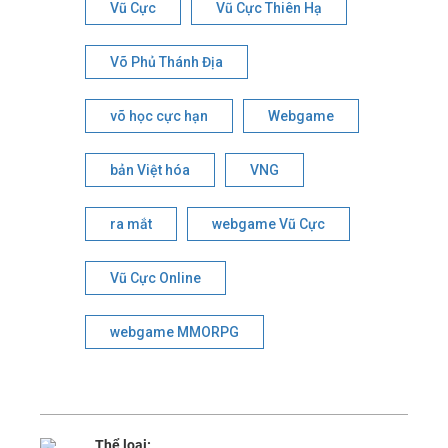
Vũ Cực
Vũ Cực Thiên Hạ
Võ Phủ Thánh Địa
võ học cực hạn
Webgame
bản Việt hóa
VNG
ra mắt
webgame Vũ Cực
Vũ Cực Online
webgame MMORPG
Thể loại: