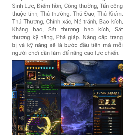
Sinh Lực, Điểm hồn, Công thường, Tấn công
thuộc tính, Thủ thường, Thủ Đao, Thủ Kiếm,
Thủ Thương, Chính xác, Né tránh, Bạo kích,
Kháng bạo, Sát thương bạo kích, Sát
thương kỹ năng, Phá giáp. Nâng cấp trang
bị và kỹ năng sẽ là bước đầu tiên mà mỗi
người chơi cần làm để nâng cao lực chiến.