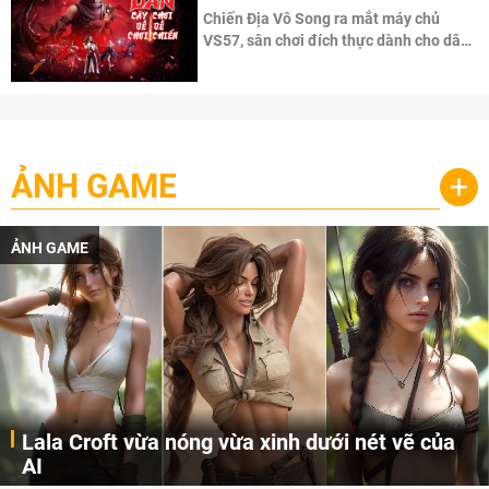
Chiến Địa Vô Song ra mắt máy chủ
VS57, sân chơi đích thực dành cho dân
cày
ẢNH GAME
+
ẢNH GAME
Lala Croft vừa nóng vừa xinh dưới nét vẽ của
AI