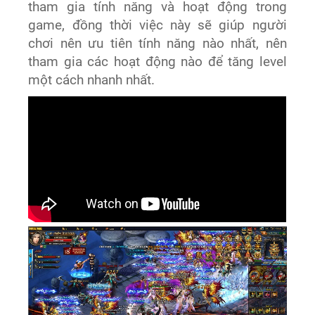
tham gia tính năng và hoạt động trong
game, đồng thời việc này sẽ giúp người
chơi nên ưu tiên tính năng nào nhất, nên
tham gia các hoạt động nào để tăng level
một cách nhanh nhất.