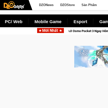
DZONews
DZOStore
Sản Phẩm
PC/ Web
Mobile Game
Esport
Gam
Mới Nhất
Giới Thức Tỉnh, Săn DJI Osmo Pocket 3 Ngay Hôm Nay
Lineag