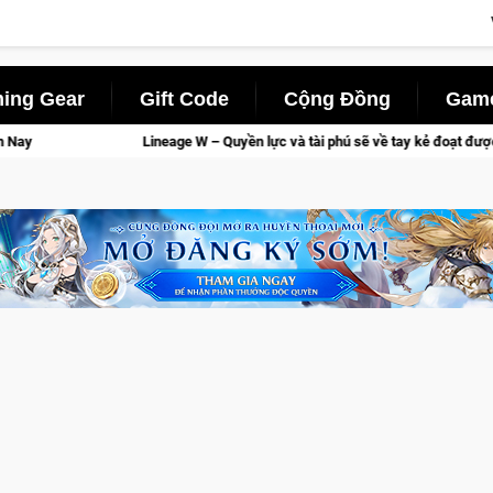
ing Gear
Gift Code
Cộng Đồng
Game
e W – Quyền lực và tài phú sẽ về tay kẻ đoạt được Vương Quyền thành Kent sắp