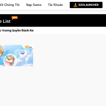
Về Chúng Tôi
Nạp Game
Tài Khoản
 List
 tới!
Trial Xtreme Freedom – Game đua xe mô tô PvP sở hữu v