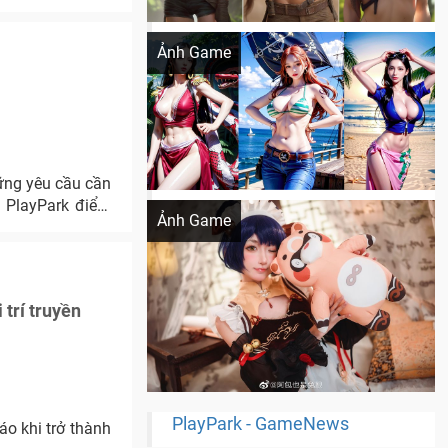
Khi AI Cosplay gái đẹp One Piece
Ảnh Game
hững yêu cầu cần
Cosplay Xiangling siêu cute
g PlayPark điểm
Ảnh Game
trí truyền
PlayPark - GameNews
o khi trở thành