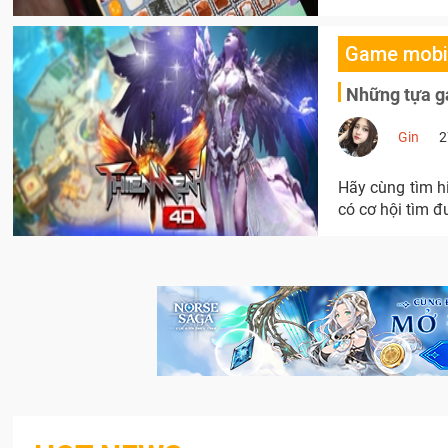
Game mobi
Những tựa g
Gin
2
Hãy cùng tìm h
có cơ hội tìm 