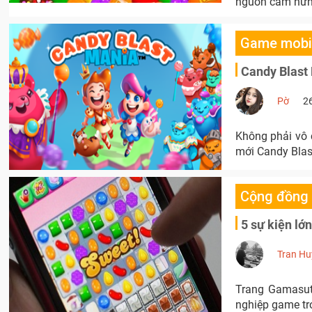
nguồn cảm hứn
Game mobi
Candy Blast 
Pờ
2
Không phải vô 
mới Candy Blas
Cộng đồng
5 sự kiện l
Tran Hu
Trang Gamasut
nghiệp game tr