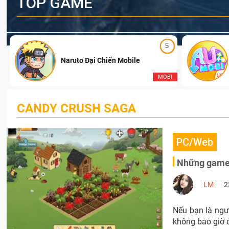
TOP GAME
5
Naruto Đại Chiến Mobile
I
MOBI
CANDY CRUSH SAGA
PC/Web
Những game 
LM
2
Nếu bạn là ngư
không bao giờ 