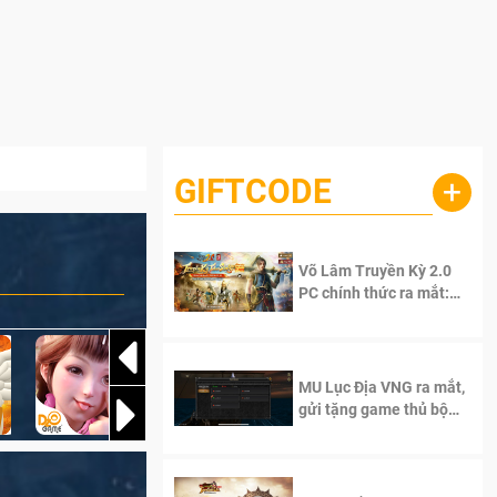
GIFTCODE
+
Võ Lâm Truyền Kỳ 2.0
PC chính thức ra mắt:
Sống lại thanh xuân, giữ
trọn tinh thần Võ Lâm
MU Lục Địa VNG ra mắt,
gửi tặng game thủ bộ
Code cực giá trị