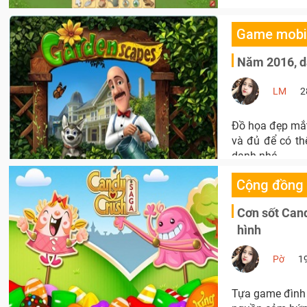
Game mobi
Năm 2016, d
LM
2
Đồ họa đẹp mắt,
và đủ để có th
danh nhé.
Cộng đồng
Cơn sốt Cand
hình
Pờ
1
Tựa game đình 