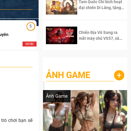
Tam Quốc Chí kích hoạt
đại chiến Di Lăng, tặng
siêu code giá trị dành
cho 100 độc giả đầu
tiên.
5
5
Chiến Địa Vô Song ra
Duyên
Ngạo Thiên Mobile
mắt máy chủ VS57, sân
chơi đích thực dành cho
MOBI
MOB
dân cày
ẢNH GAME
+
Lala Croft vừa nóng vừa xinh dưới nét vẽ
của AI
Ảnh Game
trò chơi bạn sẽ