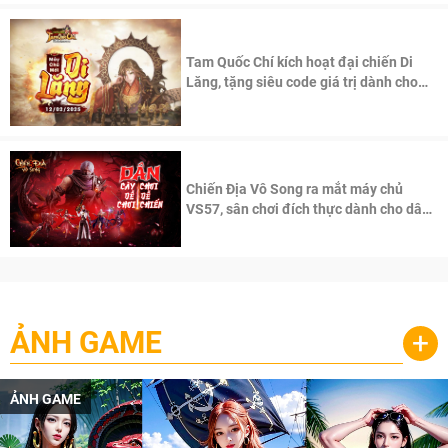
Tam Quốc Chí kích hoạt đại chiến Di
Lăng, tặng siêu code giá trị dành cho
100 độc giả đầu tiên.
Chiến Địa Vô Song ra mắt máy chủ
VS57, sân chơi đích thực dành cho dân
cày
ẢNH GAME
+
ẢNH GAME