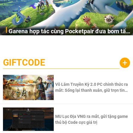
Garena hợp tác cùng Pocketpair đưa bom tấn
Garena Singapore hôm nay đã công bố Palworld Online,
săn thú sinh tồn lên di động với tên gọi
một cuộc phiêu lưu sinh tồn nhiều người chơi mới hiện
Palworld Online
đang được phát triển dựa trên IP Palworld nổi tiếng toàn
cầu, theo giấy phép chính thức từ công ty game Nhật Bản
GIFTCODE
+
Pocketpair, Inc.
Võ Lâm Truyền Kỳ 2.0 PC chính thức ra
mắt: Sống lại thanh xuân, giữ trọn tinh
thần Võ Lâm
MU Lục Địa VNG ra mắt, gửi tặng game
thủ bộ Code cực giá trị