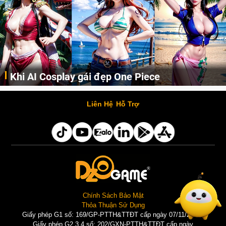
Khi AI Cosplay gái đẹp One Piece
Những cô nàng nóng bỏng Boa Hancock, Nico Robin, Nami, Yamato hay Perona được AI vẽ lại dưới hình thức Cosplay cực kỳ chuẩn chỉnh.
Liên Hệ
Hỗ Trợ
Chính Sách Bảo Mật
Thỏa Thuận Sử Dụng
Giấy phép G1 số: 169/GP-PTTH&TTĐT cấp ngày 07/11/2025 |
Giấy phép G2,3,4 số: 202/GXN-PTTH&TTĐT cấp ngày