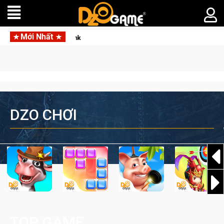
Mới Nhất
Garena hợp tác cùng Pocketpair đưa bom tấn săn thú sin
DZO CHƠI
TOP GAME