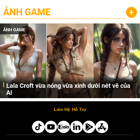
ẢNH GAME
+
ẢNH GAME
Lala Croft vừa nóng vừa xinh dưới nét vẽ của
AI
Cùng đến với những hình ảnh Lala Croft của Tomb Raider dưới nét vẽ của AI. Một cô nàng xinh đẹp, nóng bỏng nhưng cũng rắn rỏi và mạnh mẽ.
Liên Hệ
Hỗ Trợ