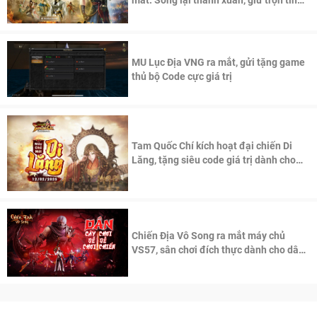
mắt: Sống lại thanh xuân, giữ trọn tinh
thần Võ Lâm
MU Lục Địa VNG ra mắt, gửi tặng game
thủ bộ Code cực giá trị
Tam Quốc Chí kích hoạt đại chiến Di
Lăng, tặng siêu code giá trị dành cho
100 độc giả đầu tiên.
Chiến Địa Vô Song ra mắt máy chủ
VS57, sân chơi đích thực dành cho dân
cày