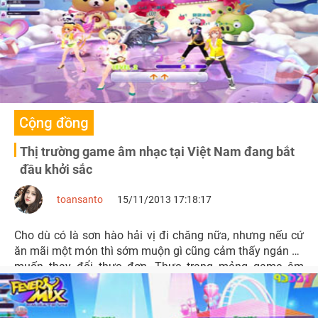
Cộng đồng
Thị trường game âm nhạc tại Việt Nam đang bắt
đầu khởi sắc
toansanto
15/11/2013 17:18:17
Cho dù có là sơn hào hải vị đi chăng nữa, nhưng nếu cứ
ăn mãi một món thì sớm muộn gì cũng cảm thấy ngán và
muốn thay đổi thực đơn. Thực trạng mảng game âm
nhạc tại Việt Nam hiện nay cũng như vậy.