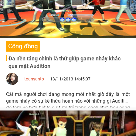
Cộng đồng
Đa nền tảng chính là thứ giúp game nhảy khác
qua mặt Audition
toansanto
13/11/2013 14:45:07
Cái mà người chơi đang mong mỏi nhất giờ đây là một
game nhảy có sự kế thừa hoàn hảo với những gì Audition
đã làm và hơn hết là sự tươi trẻ trong cách chơi hay công
nghệ đa nền dễ tiếp cận mọi lúc mọi nơi.