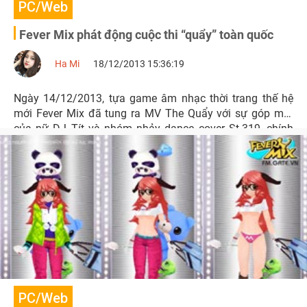
PC/Web
Fever Mix phát động cuộc thi “quẩy” toàn quốc
Ha Mi
18/12/2013 15:36:19
Ngày 14/12/2013, tựa game âm nhạc thời trang thế hệ
mới Fever Mix đã tung ra MV The Quẩy với sự góp mặt
của nữ DJ Tít và nhóm nhảy dance cover St.319, chính
thức phát động cuộc thi Quẩy Contest trên toàn quốc.
PC/Web