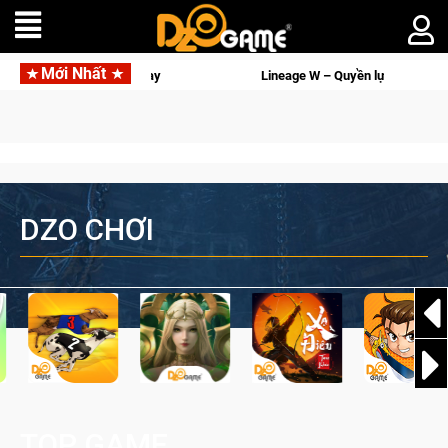
Mới Nhất
 Quyền lực và tài phú sẽ về tay kẻ đoạt được Vương Quyền thành Kent sắp tới!
DZO CHƠI
TOP GAME