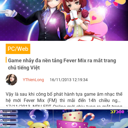
PC/Web
Game nhảy đa nền tảng Fever Mix ra mắt trang
chủ tiếng Việt
YThienLong
16/11/2013 12:19:34
Vậy là sau khi công bố phát hành tựa game âm nhạc thế
hệ mới Fever Mix (FM) thì mãi đến 14h chiều ngày
17/11/2013, NPH FPT Online mới chịu tung ra mắt trang
teaser game tại địa chỉ http://fm.gate.vn.