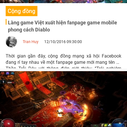
Cộng đồng
Làng game Việt xuất hiện fanpage game mobile
phong cách Diablo
Tran Huy
12/10/2016 09:30:00
Thời gian gần đây, cộng đồng mạng xã hội Facebook
đang rỉ tay nhau về một fanpage game mới mang tên Tà
Thần Trỗi Dậy với thông điệp giới thiệu: “Trải nghiệm
cuộc chiến Diablo trên mobile trong tháng 10 này”.