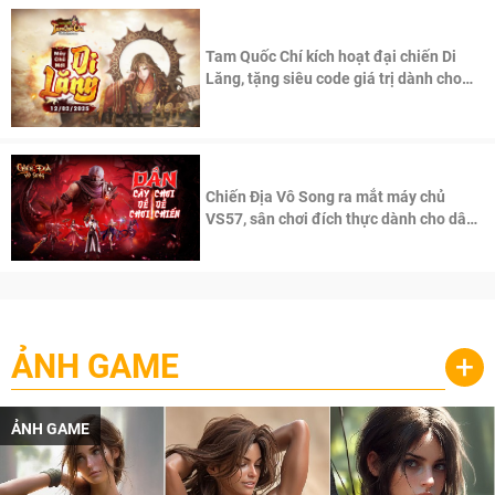
Tam Quốc Chí kích hoạt đại chiến Di
Lăng, tặng siêu code giá trị dành cho
100 độc giả đầu tiên.
Chiến Địa Vô Song ra mắt máy chủ
VS57, sân chơi đích thực dành cho dân
cày
ẢNH GAME
+
ẢNH GAME