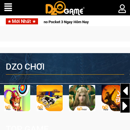
Mới Nhất
mo Pocket 3 Ngay Hôm Nay
Lineage W – Quyền lực và tài phú s
DZO CHƠI
TOP GAME