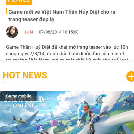
Game mới về Việt Nam Thần Hủy Diệt cho ra
trang teaser đẹp lạ
Jo.N
07/08/2014 10:15:00
Game Thần Huỷ Diệt đã khai mở trang teaser vào lúc 10h
sáng ngày 7/8/14, đánh dấu bước khởi đầu của mình tại
thị trường Việt Nam, mở ra một thời kỳ mới cho thể loại
webgame mang phong cách Diablo kinh điển.
HOT NEWS
Game mobile