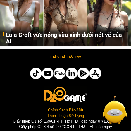
Lala Croft vừa nóng vừa xinh dưới nét vẽ của
AI
Cùng đến với những hình ảnh Lala Croft của Tomb Raider dưới nét vẽ của AI. Một cô nàng xinh đẹp, nóng bỏng nhưng cũng rắn rỏi và mạnh mẽ.
Liên Hệ
Hỗ Trợ
Chính Sách Bảo Mật
Thỏa Thuận Sử Dụng
Giấy phép G1 số: 169/GP-PTTH&TTĐT cấp ngày 07/11/2025 |
Giấy phép G2,3,4 số: 202/GXN-PTTH&TTĐT cấp ngày