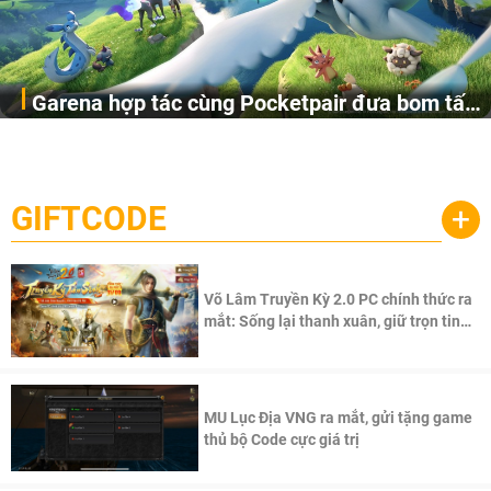
Garena hợp tác cùng Pocketpair đưa bom tấn
Garena Singapore hôm nay đã công bố Palworld Online,
săn thú sinh tồn lên di động với tên gọi
một cuộc phiêu lưu sinh tồn nhiều người chơi mới hiện
Palworld Online
đang được phát triển dựa trên IP Palworld nổi tiếng toàn
cầu, theo giấy phép chính thức từ công ty game Nhật Bản
GIFTCODE
+
Pocketpair, Inc.
Võ Lâm Truyền Kỳ 2.0 PC chính thức ra
mắt: Sống lại thanh xuân, giữ trọn tinh
thần Võ Lâm
MU Lục Địa VNG ra mắt, gửi tặng game
thủ bộ Code cực giá trị