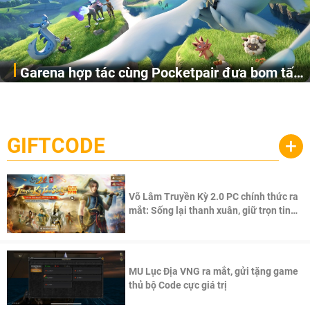
Garena hợp tác cùng Pocketpair đưa bom tấn
Garena Singapore hôm nay đã công bố Palworld Online,
săn thú sinh tồn lên di động với tên gọi
một cuộc phiêu lưu sinh tồn nhiều người chơi mới hiện
Palworld Online
đang được phát triển dựa trên IP Palworld nổi tiếng toàn
cầu, theo giấy phép chính thức từ công ty game Nhật Bản
GIFTCODE
+
Pocketpair, Inc.
Võ Lâm Truyền Kỳ 2.0 PC chính thức ra
mắt: Sống lại thanh xuân, giữ trọn tinh
thần Võ Lâm
MU Lục Địa VNG ra mắt, gửi tặng game
thủ bộ Code cực giá trị