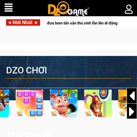
Mới Nhất
 Pocketpair đưa bom tấn săn thú sinh tồn lên di động với tên gọi Palworld Onl
DZO CHƠI
TOP GAME