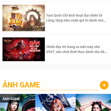
Tam Quốc Chí kích hoạt đại chiến Di
Lăng, tặng siêu code giá trị dành cho
100 độc giả đầu tiên.
Chiến Địa Vô Song ra mắt máy chủ
VS57, sân chơi đích thực dành cho dân
cày
ẢNH GAME
+
ẢNH GAME