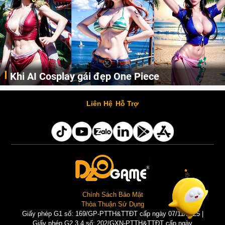
Khi AI Cosplay gái đẹp One Piece
Những cô nàng nóng bỏng Boa Hancock, Nico Robin, Nami, Yamato hay Perona được AI vẽ lại dưới hình thức Cosplay cực kỳ chuẩn chỉnh.
Liên Hệ
Hỗ Trợ
Chính Sách Bảo Mật
Thỏa Thuận Sử Dụng
Giấy phép G1 số: 169/GP-PTTH&TTĐT cấp ngày 07/11/2025 |
Giấy phép G2,3,4 số: 202/GXN-PTTH&TTĐT cấp ngày