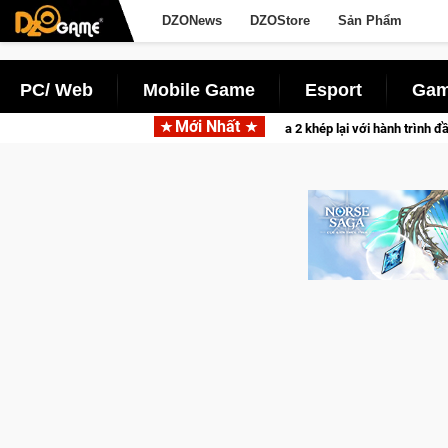
DZONews
DZOStore
Sản Phẩm
PC/ Web
Mobile Game
Esport
Gam
Mới Nhất
CFVL 2026 Mùa 2 khép lại với hành trình đầy cảm xúc, Team Falcons 