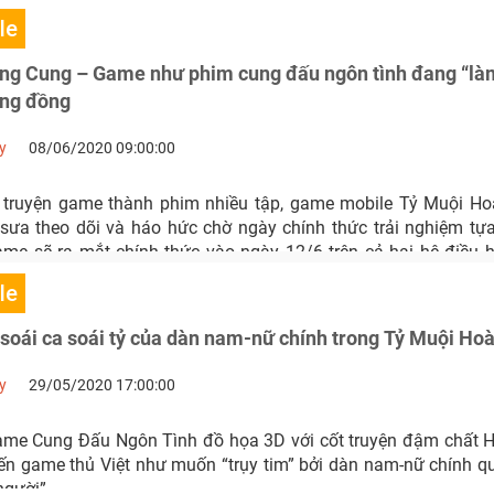
le
ng Cung – Game như phim cung đấu ngôn tình đang “l
ộng đồng
y
08/06/2020 09:00:00
 truyện game thành phim nhiều tập, game mobile Tỷ Muội H
sưa theo dõi và háo hức chờ ngày chính thức trải nghiệm t
ame sẽ ra mắt chính thức vào ngày 12/6 trên cả hai hệ điều 
le
soái ca soái tỷ của dàn nam-nữ chính trong Tỷ Muội Ho
y
29/05/2020 17:00:00
me Cung Đấu Ngôn Tình đồ họa 3D với cốt truyện đậm chất 
n game thủ Việt như muốn “trụy tim” bởi dàn nam-nữ chính q
người”.