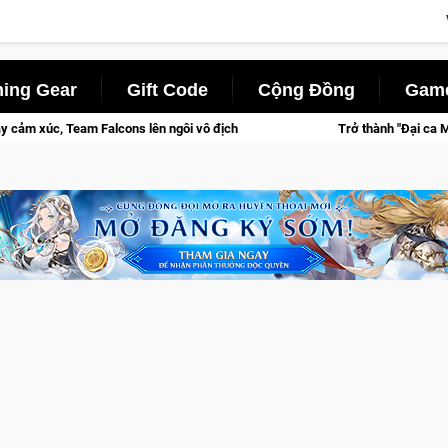
ing Gear
Gift Code
Cộng Đồng
Game
lên ngôi vô địch
Trở thành "Đại ca Mèo" khuấy đảo thế giới ng