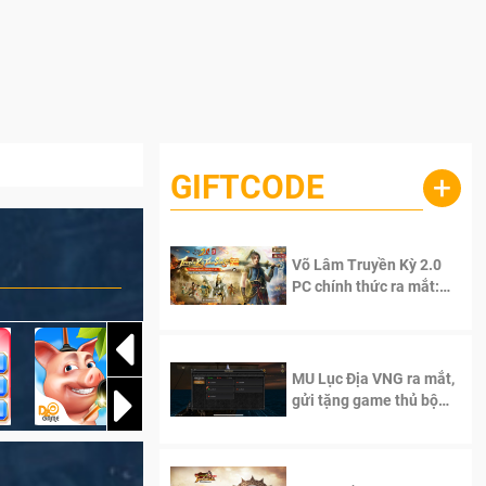
GIFTCODE
+
Võ Lâm Truyền Kỳ 2.0
PC chính thức ra mắt:
Sống lại thanh xuân, giữ
trọn tinh thần Võ Lâm
MU Lục Địa VNG ra mắt,
gửi tặng game thủ bộ
Code cực giá trị