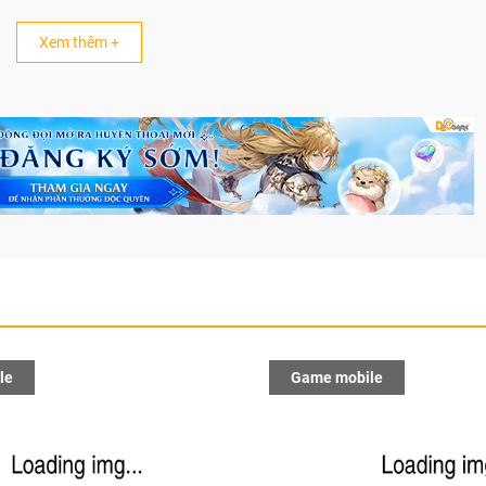
Xem thêm +
le
Game mobile