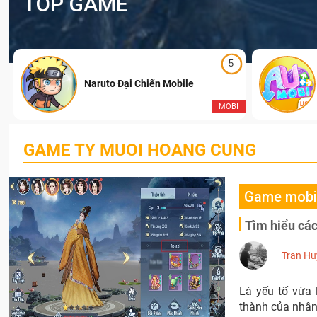
TOP GAME
5
Naruto Đại Chiến Mobile
I
MOBI
GAME TY MUOI HOANG CUNG
Game mobi
Tìm hiểu cá
Tran Hu
Là yếu tố vừa 
thành của nhân