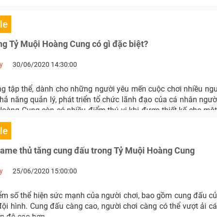
le
ng Tỷ Muội Hoàng Cung có gì đặc biệt?
y
30/06/2020 14:30:00
ng tập thể, dành cho những người yêu mến cuộc chơi nhiều ngư
hả năng quản lý, phát triển tổ chức lãnh đạo của cá nhân ngườ
Hoàng Cung còn có nhiều điểm thú vị khi được thiết kế cho mộ
 đánh theo lượt.
le
ame thủ tăng cung đấu trong Tỷ Muội Hoàng Cung
y
25/06/2020 15:00:00
ểm số thể hiện sức mạnh của người chơi, bao gồm cung đấu củ
đội hình. Cung đấu càng cao, người chơi càng có thể vượt ải c
p độ cao hơn.