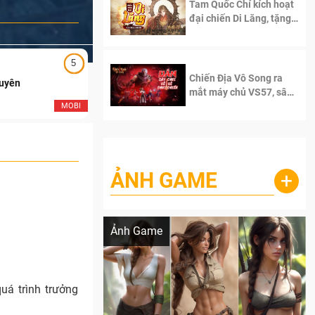
Tam Quốc Chí kích hoạt
đại chiến Di Lăng, tặng
siêu code giá trị dành
cho 100 độc giả đầu
tiên.
5
5
Chiến Địa Vô Song ra
Duyên
Ngạo Thiên Mobile
mắt máy chủ VS57, sân
chơi đích thực dành cho
MOBI
MOB
dân cày
ẢNH GAME
+
Lala Croft vừa nóng vừa xinh dưới nét vẽ
của AI
Ảnh Game
uá trình trưởng