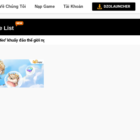
Về Chúng Tôi
Nạp Game
Tài Khoản
 List
ầm trong Cat Mafia