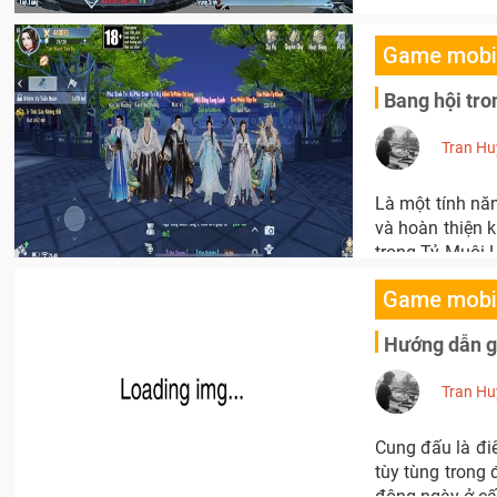
Game mobi
Bang hội tro
Tran Hu
Là một tính nă
và hoàn thiện k
trong Tỷ Muội 
kết hợp thẻ bài
Game mobi
Hướng dẫn g
Tran Hu
Cung đấu là đi
tùy tùng trong 
động ngày ở cấ