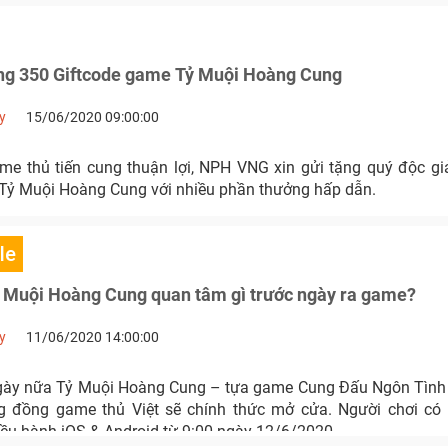
g 350 Giftcode game Tỷ Muội Hoàng Cung
y
15/06/2020 09:00:00
me thủ tiến cung thuận lợi, NPH VNG xin gửi tặng quý độc 
Tỷ Muội Hoàng Cung với nhiều phần thưởng hấp dẫn.
le
 Muội Hoàng Cung quan tâm gì trước ngày ra game?
y
11/06/2020 14:00:00
gày nữa Tỷ Muội Hoàng Cung – tựa game Cung Đấu Ngôn Tình
 đồng game thủ Việt sẽ chính thức mở cửa. Người chơi có 
iều hành iOS & Android từ 9:00 ngày 12/6/2020.