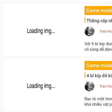
Game mobi
Thăng cấp nh
Tran Hu
Với 9 bí kíp đư
vô cùng dễ dàng
Game mobi
4 bí kíp để 
Tran Hu
Bạc là một tro
khá nhiều vật p
…