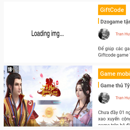
GiftCode
Dzogame tặn
Tran Hu
Để giúp các ga
Giftcode game 
Game mobi
Game thủ Tỷ
Tran Hu
Chưa đầy 01 n
xao xuyến cộng
game trên hệ đ