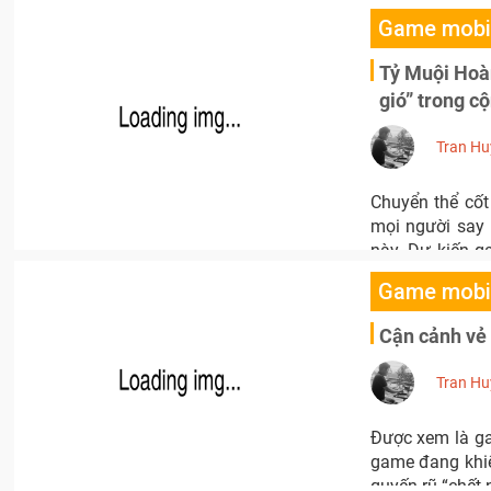
Game mobi
Tỷ Muội Hoà
gió” trong c
Tran Hu
Chuyển thể cốt
mọi người say 
này. Dự kiến g
iOS.
Game mobi
Cận cảnh vẻ 
Tran Hu
Được xem là ga
game đang khiế
quyến rũ “chết 