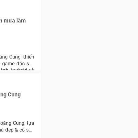
àm mưa làm
oàng Cung khiến
ựa game đặc sắc
hành Android và
àng Cung
Hoàng Cung, tựa
uá đẹp & có sức