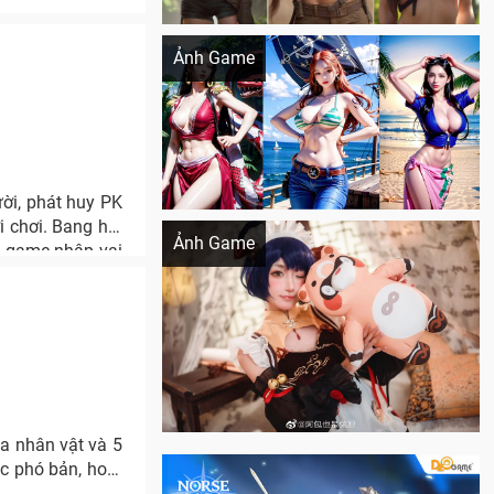
Khi AI Cosplay gái đẹp One Piece
Ảnh Game
ời, phát huy PK
Cosplay Xiangling siêu cute
i chơi. Bang hội
Ảnh Game
t game nhập vai
a nhân vật và 5
ác phó bản, hoạt