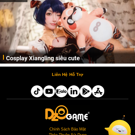
Lala Croft vừa nóng vừa xinh dưới nét vẽ của
AI
Cùng đến với những hình ảnh Lala Croft của Tomb Raider dưới nét vẽ của AI. Một cô nàng xinh đẹp, nóng bỏng nhưng cũng rắn rỏi và mạnh mẽ.
Liên Hệ
Hỗ Trợ
Chính Sách Bảo Mật
Thỏa Thuận Sử Dụng