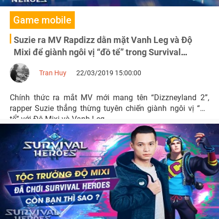
Game mobile
Suzie ra MV Rapdizz dằn mặt Vanh Leg và Độ
Mixi để giành ngôi vị “đồ tể” trong Survival
Heroes
Tran Huy
22/03/2019 15:00:00
Chính thức ra mắt MV mới mang tên “Dizzneyland 2”,
rapper Suzie thẳng thừng tuyên chiến giành ngôi vị “đồ
tể” với Độ Mixi và Vanh Leg.