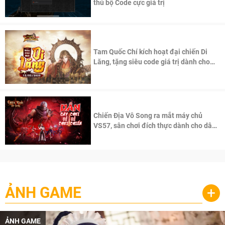
thủ bộ Code cực giá trị
Tam Quốc Chí kích hoạt đại chiến Di
Lăng, tặng siêu code giá trị dành cho
100 độc giả đầu tiên.
Chiến Địa Vô Song ra mắt máy chủ
VS57, sân chơi đích thực dành cho dân
cày
ẢNH GAME
+
ẢNH GAME