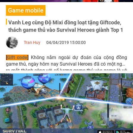
Game mobile
Vanh Leg cùng Độ Mixi đồng loạt tặng Giftcode,
thách game thủ vào Survival Heroes giành Top 1
Tran Huy
04/04/2019 15:00:00
[
Gift code
]
Không nằm ngoài dự đoán của cộng đồng
game thủ, ngày hôm nay Survival Heroes đã có một ngày
ra mắt thành công với số lượng game thủ vào game là vô
cùng lớn.