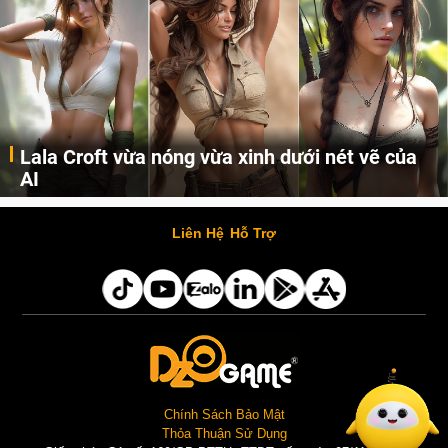
Lala Croft vừa nóng vừa xinh dưới nét vẽ của
AI
Cùng đến với những hình ảnh Lala Croft của Tomb Raider dưới nét vẽ của AI. Một cô nàng xinh đẹp, nóng bỏng nhưng cũng rắn rỏi và mạnh mẽ.
Liên Hệ
Hỗ Trợ
Chính Sách Bảo Mật
Thỏa Thuận Sử Dụng