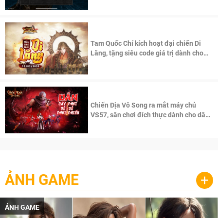
Tam Quốc Chí kích hoạt đại chiến Di
Lăng, tặng siêu code giá trị dành cho
100 độc giả đầu tiên.
Chiến Địa Vô Song ra mắt máy chủ
VS57, sân chơi đích thực dành cho dân
cày
ẢNH GAME
+
ẢNH GAME