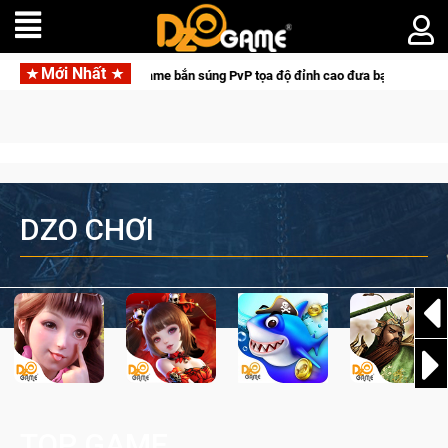
Mới Nhất
Medal Hunter: Game bắn súng PvP tọa độ đỉnh cao đưa bạn vào các chiến dịch l
DZO CHƠI
TOP GAME