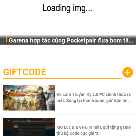
Garena hợp tác cùng Pocketpair đưa bom tấn
Garena Singapore hôm nay đã công bố Palworld Online,
săn thú sinh tồn lên di động với tên gọi
một cuộc phiêu lưu sinh tồn nhiều người chơi mới hiện
Palworld Online
đang được phát triển dựa trên IP Palworld nổi tiếng toàn
cầu, theo giấy phép chính thức từ công ty game Nhật Bản
GIFTCODE
+
Pocketpair, Inc.
Võ Lâm Truyền Kỳ 2.0 PC chính thức ra
mắt: Sống lại thanh xuân, giữ trọn tinh
thần Võ Lâm
MU Lục Địa VNG ra mắt, gửi tặng game
thủ bộ Code cực giá trị