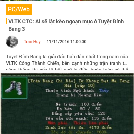
PC/Web
VLTK CTC: Ai sẽ lật kèo ngoạn mục ở Tuyệt Đỉnh
Bang 3
Tran Huy
11/11/2016 11:00:00
Tuyệt Đỉnh Bang là giải đấu hấp dẫn nhất trong năm của
VLTK Công Thành Chiến, bên cạnh những trận tranh tài
căng thẳng thì yếu tố bất ngờ là điều hoàn toàn có thể
xảy ra. Chúng ta cùng điểm qua các cặp đấu gặp nhau
tại giải năm nay xem có gì thú vị.