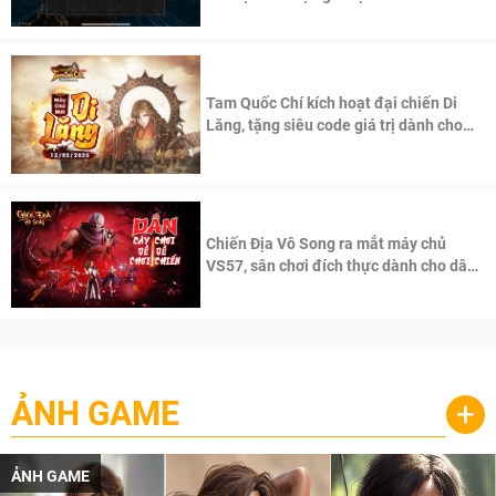
Tam Quốc Chí kích hoạt đại chiến Di
Lăng, tặng siêu code giá trị dành cho
100 độc giả đầu tiên.
Chiến Địa Vô Song ra mắt máy chủ
VS57, sân chơi đích thực dành cho dân
cày
ẢNH GAME
+
ẢNH GAME