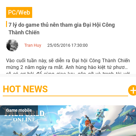
PC/Web
7 lý do game thủ nên tham gia Đại Hội Công
Thành Chiến
Tran Huy
25/05/2016 17:30:00
Vào cuối tuần này, sẽ diễn ra Đại hội Công Thành Chiến
mừng 2 năm ngày ra mắt. Anh hùng hào kiệt tứ phương
sẽ có cơ hội để cùng giao lưu, gặp gỡ và tranh tài với
nhiều hoạt động thú vị.
HOT NEWS
Game mobile