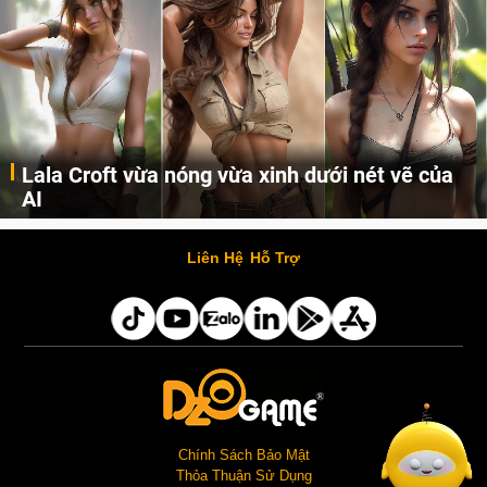
Lala Croft vừa nóng vừa xinh dưới nét vẽ của
AI
Cùng đến với những hình ảnh Lala Croft của Tomb Raider dưới nét vẽ của AI. Một cô nàng xinh đẹp, nóng bỏng nhưng cũng rắn rỏi và mạnh mẽ.
Liên Hệ
Hỗ Trợ
Chính Sách Bảo Mật
Thỏa Thuận Sử Dụng