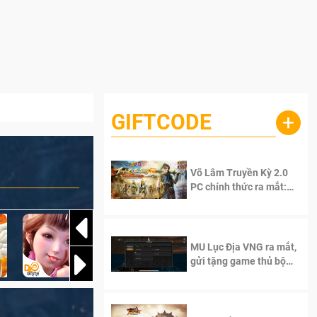
GIFTCODE
+
Võ Lâm Truyền Kỳ 2.0
PC chính thức ra mắt:
Sống lại thanh xuân, giữ
trọn tinh thần Võ Lâm
MU Lục Địa VNG ra mắt,
gửi tặng game thủ bộ
Code cực giá trị