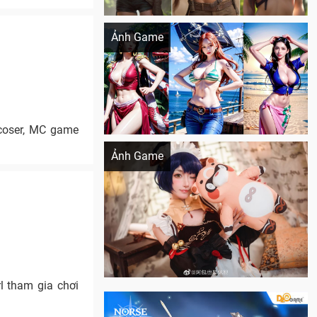
Khi AI Cosplay gái đẹp One Piece
Ảnh Game
 coser, MC game
Cosplay Xiangling siêu cute
Ảnh Game
l tham gia chơi