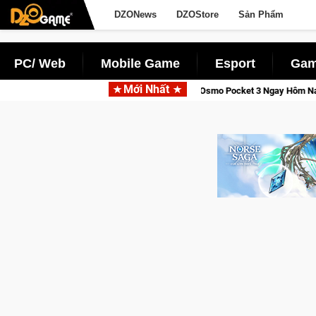
DZONews
DZOStore
Sản Phẩm
PC/ Web
Mobile Game
Esport
Gam
Mới Nhất
Tỉnh, Săn DJI Osmo Pocket 3 Ngay Hôm Nay
Lineage W – Quyền