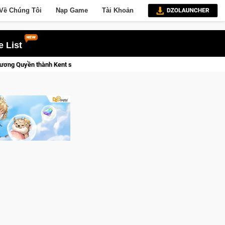
Về Chúng Tôi
Nạp Game
Tài Khoản
 List
Trial Xtreme Freedom – Game đua xe mô tô PvP sở hữu vật lý siêu