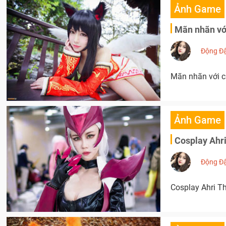
Ảnh Game
Mãn nhãn với
Động Đ
Mãn nhãn với cá
Ảnh Game
Cosplay Ahr
Động Đ
Cosplay Ahri T