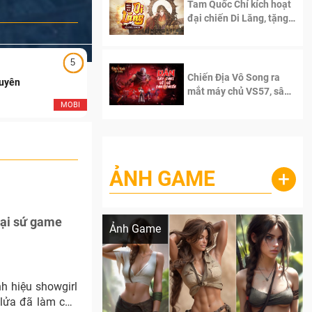
Tam Quốc Chí kích hoạt
đại chiến Di Lăng, tặng
siêu code giá trị dành
cho 100 độc giả đầu
tiên.
5
5
Chiến Địa Vô Song ra
Duyên
Ngạo Thiên Mobile
mắt máy chủ VS57, sân
chơi đích thực dành cho
MOBI
MOB
dân cày
ẢNH GAME
+
Lala Croft vừa nóng vừa xinh dưới nét vẽ
của AI
đại sứ game
Ảnh Game
h hiệu showgirl
lửa đã làm cho