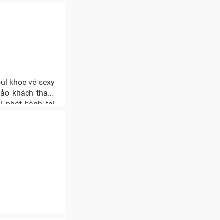
ul khoe vẻ sexy
đảo khách tham
 phát hành tại