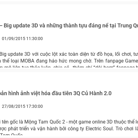
 Big update 3D và những thành tựu đáng nể tại Trung Q
01/09/2015 11:30:00
g update 3D với cuộc lột xác toàn diện từ đồ họa, lối chơi, 
ch thể loại MOBA đang háo hức mong chờ. Trên fanpage Gam
 mộ liên tục thảo luận, chia sẻ , thậm chí “dội bom” fanpage
e ra mắt.
bản hình ảnh việt hóa đầu tiên 3Q Củ Hành 2.0
27/08/2015 17:30:00
i tên gốc là Mộng Tam Quốc 2 - một game online 3D thuộc thể 
ợc phát triển và vận hành bởi công ty Electric Soul. Trò chơi l
 Tam Quốc.