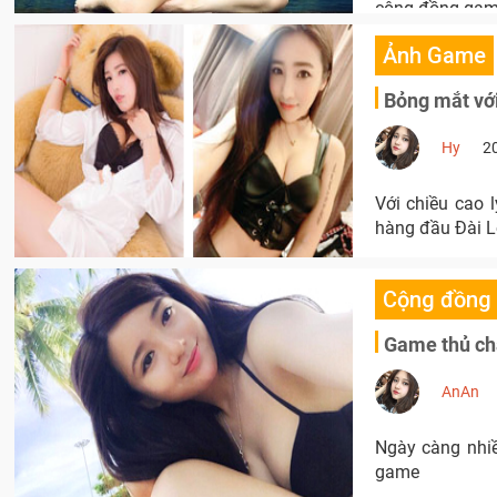
cộng đồng game
Ảnh Game
Bỏng mắt vớ
Hy
2
Với chiều cao 
hàng đầu Đài L
Cộng đồng
Game thủ chá
AnAn
Ngày càng nhiề
game