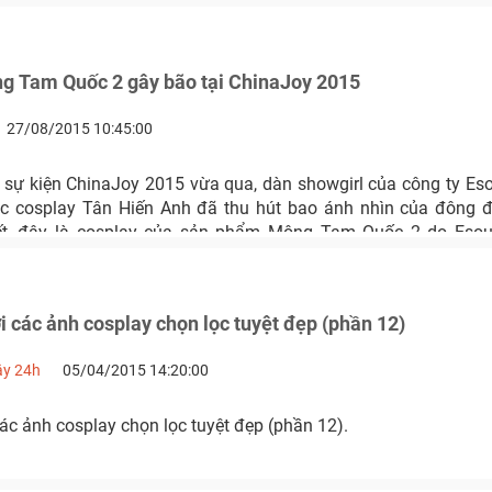
g Tam Quốc 2 gây bão tại ChinaJoy 2015
27/08/2015 10:45:00
g sự kiện ChinaJoy 2015 vừa qua, dàn showgirl của công ty Eso
ục cosplay Tân Hiến Anh đã thu hút bao ánh nhìn của đông 
ết, đây là cosplay của sản phẩm Mộng Tam Quốc 2 do Esoul
 các ảnh cosplay chọn lọc tuyệt đẹp (phần 12)
ậy 24h
05/04/2015 14:20:00
ác ảnh cosplay chọn lọc tuyệt đẹp (phần 12).