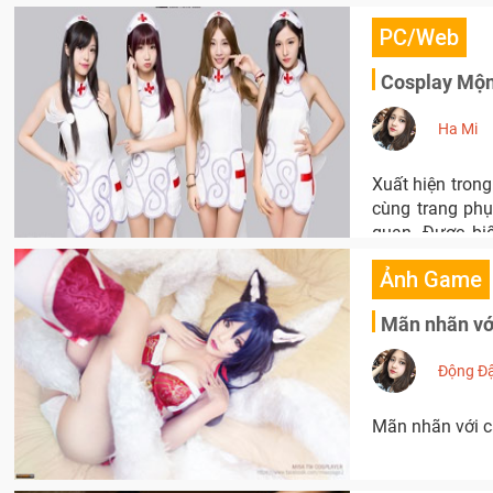
PC/Web
Cosplay Mộn
Ha Mi
Xuất hiện tron
cùng trang ph
quan. Được bi
Trung Quốc.
Ảnh Game
Mãn nhãn với
Động Đ
Mãn nhãn với c