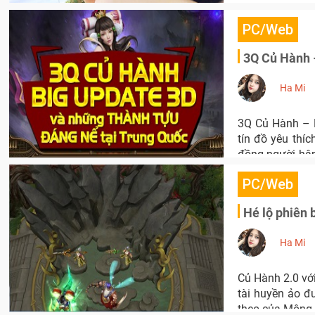
PC/Web
3Q Củ Hành –
Ha Mi
3Q Củ Hành – Bi
tín đồ yêu thí
đồng người hâm
hỏi khi nào gam
PC/Web
Hé lộ phiên 
Ha Mi
Củ Hành 2.0 vớ
tài huyền ảo đư
theo của Mộng