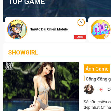
TOP GAME
5
Naruto Đại Chiến Mobile
I
MOBI
SHOWGIRL
Ảnh Game
Cộng đồng g
Hy
2
Sở hữu chiều c
đẹp nhất Chin