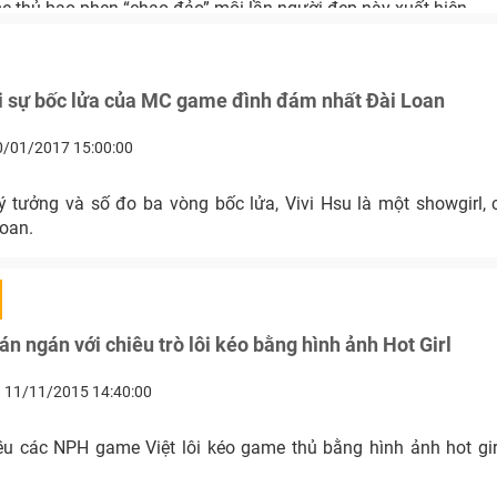
 thủ bao phen “chao đảo” mỗi lần người đẹp này xuất hiện.
i sự bốc lửa của MC game đình đám nhất Đài Loan
0/01/2017 15:00:00
lý tưởng và số đo ba vòng bốc lửa, Vivi Hsu là một showgirl,
oan.
n ngán với chiêu trò lôi kéo bằng hình ảnh Hot Girl
11/11/2015 14:40:00
u các NPH game Việt lôi kéo game thủ bằng hình ảnh hot gir