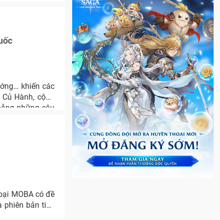
uốc
tướng… khiến các
e Củ Hành, cộng
 bằng những câu
loại MOBA có đề
à phiên bản tiếp