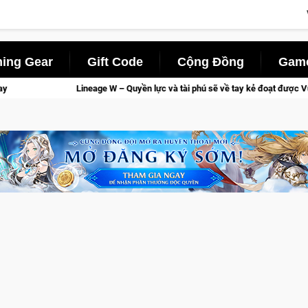
ing Gear
Gift Code
Cộng Đồng
Game
 lực và tài phú sẽ về tay kẻ đoạt được Vương Quyền thành Kent sắp tới!