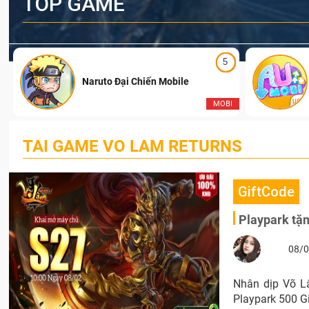
TOP GAME
5
Naruto Đại Chiến Mobile
I
MOBI
TAI GAME VO LAM RETURNS
GiftCode
Playpark tặ
08/0
Nhân dịp Võ L
Playpark 500 G