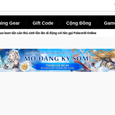
ing Gear
Gift Code
Cộng Đồng
Game
ới tên gọi Palworld Online
Gia Nhập Closed Beta Norse Saga: