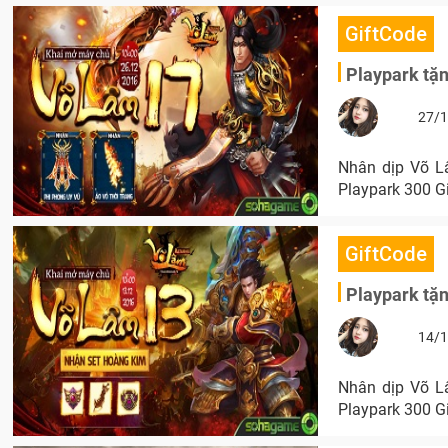
GiftCode
Playpark tặ
27/1
Nhân dịp Võ L
Playpark 300 G
GiftCode
Playpark tặ
14/1
Nhân dịp Võ L
Playpark 300 G