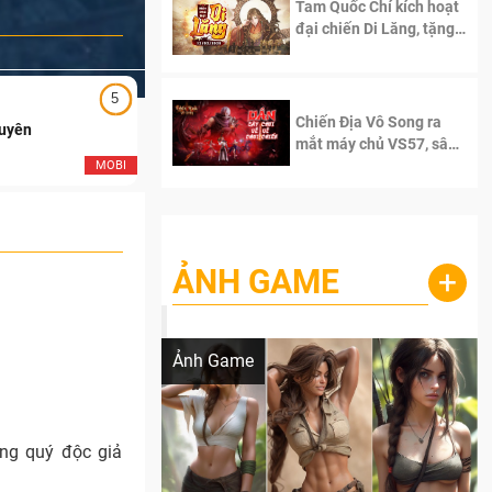
Tam Quốc Chí kích hoạt
đại chiến Di Lăng, tặng
siêu code giá trị dành
cho 100 độc giả đầu
tiên.
5
5
Chiến Địa Vô Song ra
Duyên
Ngạo Thiên Mobile
mắt máy chủ VS57, sân
chơi đích thực dành cho
MOBI
MOB
dân cày
ẢNH GAME
+
Lala Croft vừa nóng vừa xinh dưới nét vẽ
của AI
Ảnh Game
ng quý độc giả