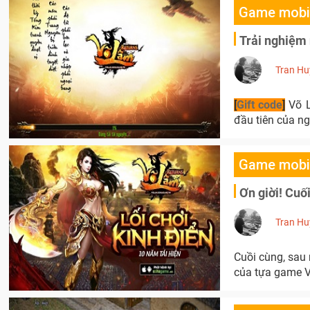
Game mobi
Trải nghiệm
Tran Hu
[
Gift code
]
Võ L
đầu tiên của ng
Game mobi
Ơn giời! Cuố
Tran Hu
Cuồi cùng, sau 
của tựa game V