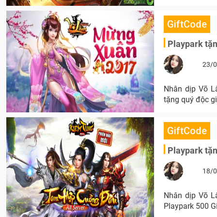
GiftCode
Playpark tặ
23/0
Nhân dịp Võ L
tặng quý độc g
GiftCode
Playpark tặ
18/0
Nhân dịp Võ L
Playpark 500 G