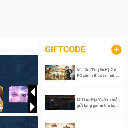
GIFTCODE
+
Võ Lâm Truyền Kỳ 2.0
PC chính thức ra mắt:
Sống lại thanh xuân, giữ
trọn tinh thần Võ Lâm
MU Lục Địa VNG ra mắt,
gửi tặng game thủ bộ
Code cực giá trị