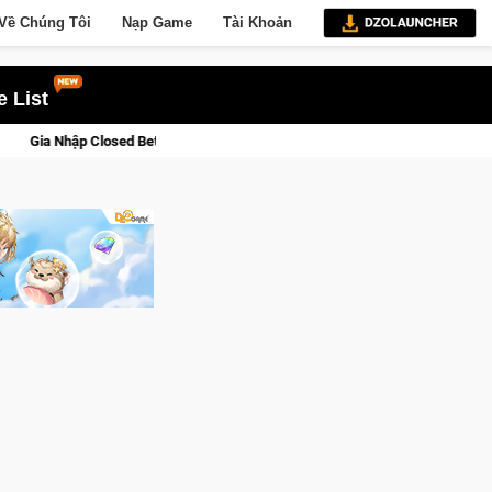
Về Chúng Tôi
Nạp Game
Tài Khoản
 List
 Cửu Giới Thức Tỉnh, Săn DJI Osmo Pocket 3 Ngay Hôm Nay
L