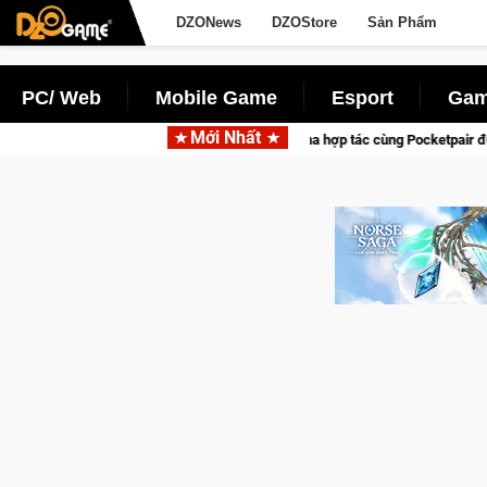
DZONews
DZOStore
Sản Phẩm
PC/ Web
Mobile Game
Esport
Gam
Mới Nhất
Garena hợp tác cùng Pocketpair đưa bom tấn săn thú sinh tồn lên di động v