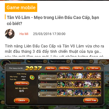
Game mobile
Tân Võ Lâm - Mẹo trong Liên Đấu Cao Cấp, bạn
có biết?
Ha Mi
25/03/2016 17:30:00
Tính năng Liên Đấu Cao Cấp và Tân Võ Lâm vừa cho ra
mắt đầu tháng 3 đã đẩy tính chiến thuật của tựa game
này lên một tầm cao mới. Liệu với những tướng đang có,
bạn có đủ khả năng tạo ra 3 đội hình hoàn hảo nhất?