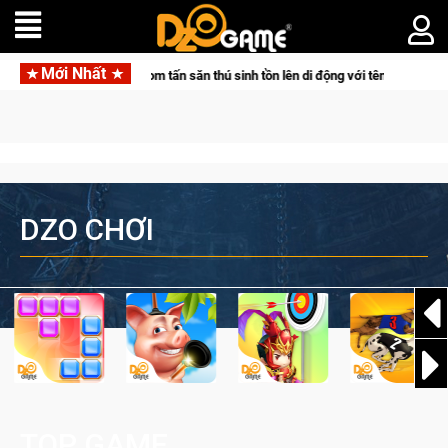
Mới Nhất
n thú sinh tồn lên di động với tên gọi Palworld Online
Gia Nh
DZO CHƠI
TOP GAME