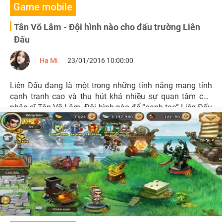
Game mobile
Tân Võ Lâm - Đội hình nào cho đấu trường Liên
Đấu
Ha Mi
23/01/2016 10:00:00
Liên Đấu đang là một trong những tính năng mang tính
cạnh tranh cao và thu hút khá nhiều sự quan tâm của
nhân sĩ Tân Võ Lâm. Đội hình nào để “oanh tạc” Liên Đấu
cũng là một trong những đề tài nóng nhất trong cộng
đồng thời gian qua.