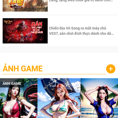
Lăng, tặng siêu code giá trị dành cho
100 độc giả đầu tiên.
Chiến Địa Vô Song ra mắt máy chủ
VS57, sân chơi đích thực dành cho dân
cày
ẢNH GAME
+
ẢNH GAME