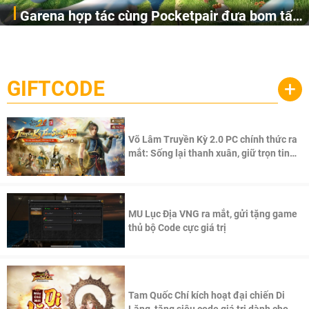
Garena hợp tác cùng Pocketpair đưa bom tấn
Garena Singapore hôm nay đã công bố Palworld Online,
săn thú sinh tồn lên di động với tên gọi
một cuộc phiêu lưu sinh tồn nhiều người chơi mới hiện
Palworld Online
đang được phát triển dựa trên IP Palworld nổi tiếng toàn
cầu, theo giấy phép chính thức từ công ty game Nhật Bản
GIFTCODE
+
Pocketpair, Inc.
Võ Lâm Truyền Kỳ 2.0 PC chính thức ra
mắt: Sống lại thanh xuân, giữ trọn tinh
thần Võ Lâm
MU Lục Địa VNG ra mắt, gửi tặng game
thủ bộ Code cực giá trị
Tam Quốc Chí kích hoạt đại chiến Di