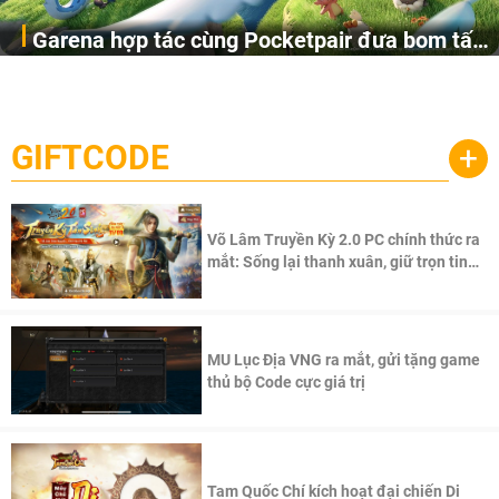
Garena hợp tác cùng Pocketpair đưa bom tấn
Garena Singapore hôm nay đã công bố Palworld Online,
săn thú sinh tồn lên di động với tên gọi
một cuộc phiêu lưu sinh tồn nhiều người chơi mới hiện
Palworld Online
đang được phát triển dựa trên IP Palworld nổi tiếng toàn
cầu, theo giấy phép chính thức từ công ty game Nhật Bản
GIFTCODE
+
Pocketpair, Inc.
Võ Lâm Truyền Kỳ 2.0 PC chính thức ra
mắt: Sống lại thanh xuân, giữ trọn tinh
thần Võ Lâm
MU Lục Địa VNG ra mắt, gửi tặng game
thủ bộ Code cực giá trị
Tam Quốc Chí kích hoạt đại chiến Di