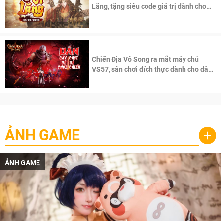
Lăng, tặng siêu code giá trị dành cho
100 độc giả đầu tiên.
Chiến Địa Vô Song ra mắt máy chủ
VS57, sân chơi đích thực dành cho dân
cày
ẢNH GAME
+
ẢNH GAME