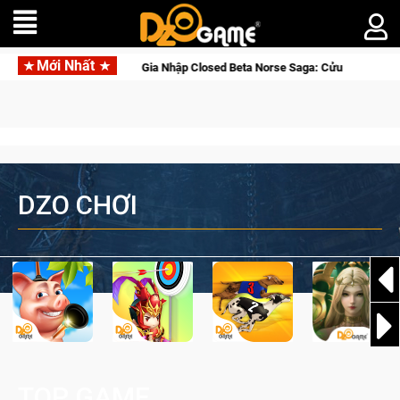
Mới Nhất
Gia Nhập Closed Beta Norse Saga: Cửu Giới Thức Tỉnh, Săn DJI O
DZO CHƠI
TOP GAME