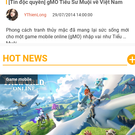
[Tin độc quyền] gMO Tiểu Sư Muội về Việt Nam
YThienLong
29/07/2014 14:00:00
Phong cách tranh thủy mặc đã mang lại sức sống mới
cho một game mobile online (gMO) nhập vai như Tiểu Sư
Muội.
HOT NEWS
Game mobile