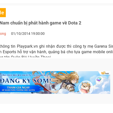
le
 Nam chuẩn bị phát hành game về Dota 2
Long
01/10/2014 19:00:00
hông tin Playpark.vn ghi nhận được thì công ty mẹ Garena S
m Esports hỗ trợ vận hành, quảng bá cho tựa game mobile onli
g tên Quân Bài Huyền Thoại.