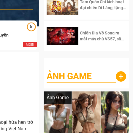
Tam Quốc Chí kích hoạt
đại chiến Di Lăng, tặng
siêu code giá trị dành
cho 100 độc giả đầu
tiên.
5
5
Chiến Địa Vô Song ra
Duyên
Ngạo Thiên Mobile
mắt máy chủ VS57, sân
chơi đích thực dành cho
MOBI
MOB
dân cày
ẢNH GAME
+
Lala Croft vừa nóng vừa xinh dưới nét vẽ
của AI
Ảnh Game
oại hứa hẹn trở
ường Việt Nam.