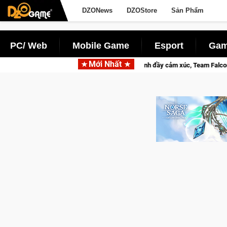
DZONews
DZOStore
Sản Phẩm
PC/ Web
Mobile Game
Esport
Gam
Mới Nhất
026 Mùa 2 khép lại với hành trình đầy cảm xúc, Team Falcons lên ngôi vô địch