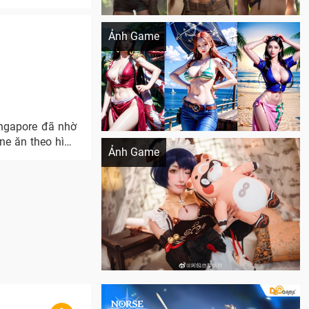
Khi AI Cosplay gái đẹp One Piece
Ảnh Game
ingapore đã nhờ
Cosplay Xiangling siêu cute
ne ăn theo hình
Ảnh Game