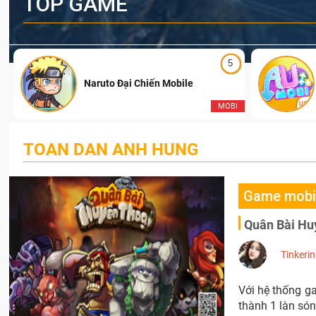
TOP GAME
5
Naruto Đại Chiến Mobile
I
MOBI
TOAN DAN ANH HUNG
Game mobi
Quân Bài Huy
Tinkeri
Với hệ thống g
thành 1 làn són