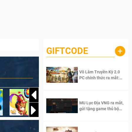
GIFTCODE
+
Võ Lâm Truyền Kỳ 2.0
PC chính thức ra mắt:
Sống lại thanh xuân, giữ
trọn tinh thần Võ Lâm
MU Lục Địa VNG ra mắt,
gửi tặng game thủ bộ
Code cực giá trị