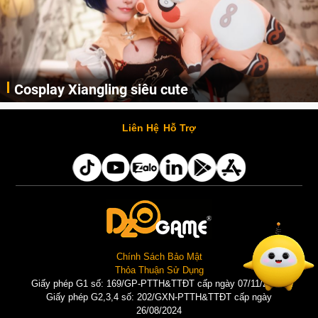
Cosplay Xiangling siêu cute
Cùng thưởng thức những hình ảnh cosplay Xiangling trong Genshin Impact siêu dễ thương của người dùng Weibo "阿包也是兔娘"
Liên Hệ
Hỗ Trợ
Chính Sách Bảo Mật
Thỏa Thuận Sử Dụng
Giấy phép G1 số: 169/GP-PTTH&TTĐT cấp ngày 07/11/2025 |
Giấy phép G2,3,4 số: 202/GXN-PTTH&TTĐT cấp ngày
26/08/2024