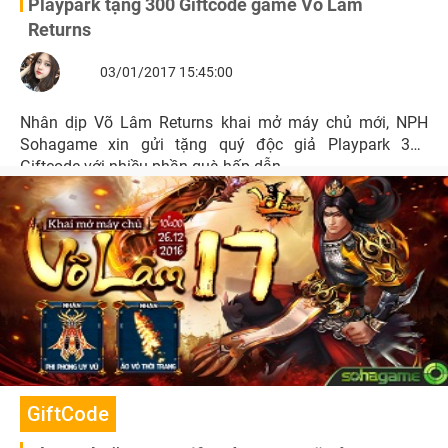
Playpark tặng 300 Giftcode game Võ Lâm
Returns
03/01/2017 15:45:00
Nhân dịp Võ Lâm Returns khai mở máy chủ mới, NPH
Sohagame xin gửi tặng quý độc giả Playpark 300
Giftcode với nhiều phần quà hấp dẫn.
GiftCode