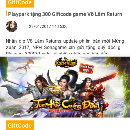
GiftCode
Playpark tặng 300 Giftcode game Võ Lâm Return
23/01/2017 14:15:00
Nhân dịp Võ Lâm Returns update phiên bản mới Mừng
Xuân 2017, NPH Sohagame xin gửi tặng quý độc giả
Playpark 300Giftcode với nhiều phần quà hấp dẫn.
GiftCode