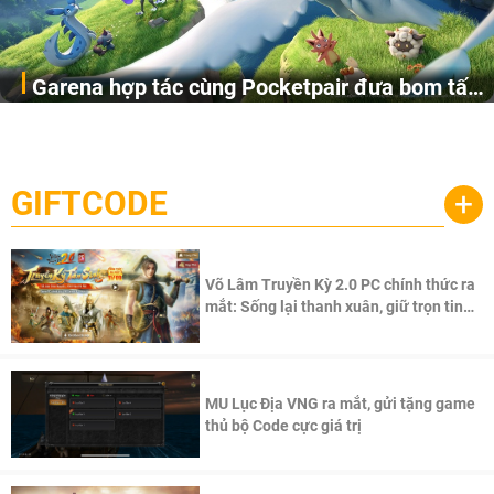
Garena hợp tác cùng Pocketpair đưa bom tấn
Garena Singapore hôm nay đã công bố Palworld Online,
săn thú sinh tồn lên di động với tên gọi
một cuộc phiêu lưu sinh tồn nhiều người chơi mới hiện
Palworld Online
đang được phát triển dựa trên IP Palworld nổi tiếng toàn
cầu, theo giấy phép chính thức từ công ty game Nhật Bản
GIFTCODE
+
Pocketpair, Inc.
Võ Lâm Truyền Kỳ 2.0 PC chính thức ra
mắt: Sống lại thanh xuân, giữ trọn tinh
thần Võ Lâm
MU Lục Địa VNG ra mắt, gửi tặng game
thủ bộ Code cực giá trị