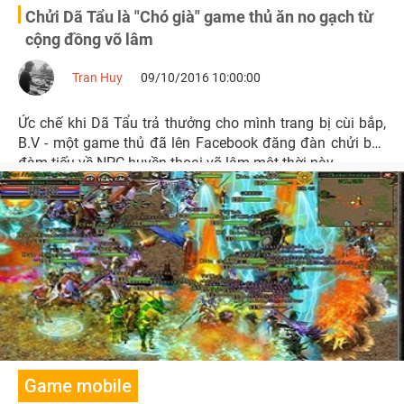
Chửi Dã Tẩu là "Chó già" game thủ ăn no gạch từ
cộng đồng võ lâm
Tran Huy
09/10/2016 10:00:00
Ức chế khi Dã Tẩu trả thưởng cho mình trang bị cùi bắp,
B.V - một game thủ đã lên Facebook đăng đàn chửi bới,
đàm tiếu về NPC huyền thoại võ lâm một thời này.
Game mobile