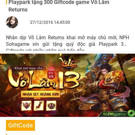
Playpark tặng 300 Giftcode game Võ Lâm
Returns
27/12/2016 14:45:00
Nhân dịp Võ Lâm Returns khai mở máy chủ mới, NPH
Sohagame xin gửi tặng quý độc giả Playpark 300
Giftcode với nhiều phần quà hấp dẫn.
GiftCode