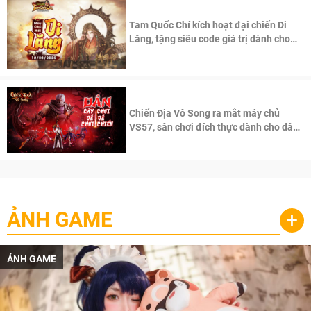
Tam Quốc Chí kích hoạt đại chiến Di
Lăng, tặng siêu code giá trị dành cho
100 độc giả đầu tiên.
Chiến Địa Vô Song ra mắt máy chủ
VS57, sân chơi đích thực dành cho dân
cày
ẢNH GAME
+
ẢNH GAME