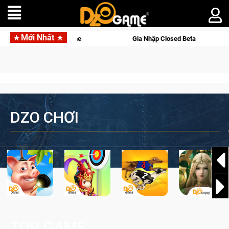
Mới Nhất
Gia Nhập Closed Beta Norse Saga: Cửu Giới Thức Tỉnh, Săn DJI O
DZO CHƠI
TOP GAME