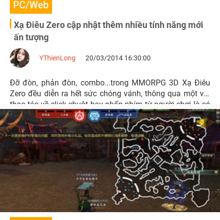
PC/Web
Xạ Điêu Zero cập nhật thêm nhiều tính năng mới
ấn tượng
YThienLong
20/03/2014 16:30:00
Đỡ đòn, phản đòn, combo...trong MMORPG 3D Xạ Điêu
Zero đều diễn ra hết sức chóng vánh, thông qua một vài
thao tác về click chuột hay nhấn phím từ người chơi là có
thể thực thi.