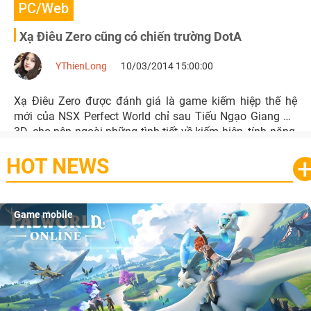
PC/Web
Xạ Điêu Zero cũng có chiến trường DotA
YThienLong
10/03/2014 15:00:00
Xạ Điêu Zero được đánh giá là game kiếm hiệp thế hệ
mới của NSX Perfect World chỉ sau Tiếu Ngạo Giang Hồ
3D, cho nên ngoài những tình tiết về kiếm hiệp, tính năng,
đồ họa thì trò chơi còn mang lại sự thích thú cho game
HOT NEWS
thủ bằng Chiến trường PvP mang đậm phong cách DotA.
Game mobile