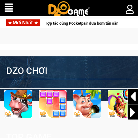
Mới Nhất
Garena hợp tác cùng Pocketpair đưa bom tấn săn thú sinh tồn lên di động với
DZO CHƠI
TOP GAME