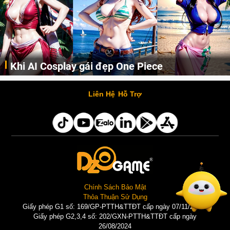
Khi AI Cosplay gái đẹp One Piece
Những cô nàng nóng bỏng Boa Hancock, Nico Robin, Nami, Yamato hay Perona được AI vẽ lại dưới hình thức Cosplay cực kỳ chuẩn chỉnh.
Liên Hệ
Hỗ Trợ
Chính Sách Bảo Mật
Thỏa Thuận Sử Dụng
Giấy phép G1 số: 169/GP-PTTH&TTĐT cấp ngày 07/11/2025 |
Giấy phép G2,3,4 số: 202/GXN-PTTH&TTĐT cấp ngày
26/08/2024