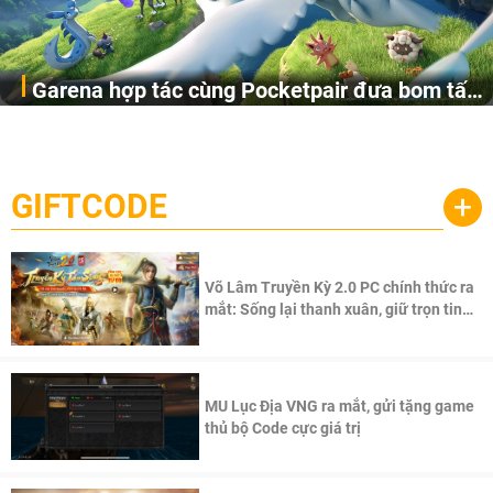
Garena hợp tác cùng Pocketpair đưa bom tấn
Garena Singapore hôm nay đã công bố Palworld Online,
săn thú sinh tồn lên di động với tên gọi
một cuộc phiêu lưu sinh tồn nhiều người chơi mới hiện
Palworld Online
đang được phát triển dựa trên IP Palworld nổi tiếng toàn
cầu, theo giấy phép chính thức từ công ty game Nhật Bản
GIFTCODE
+
Pocketpair, Inc.
Võ Lâm Truyền Kỳ 2.0 PC chính thức ra
mắt: Sống lại thanh xuân, giữ trọn tinh
thần Võ Lâm
MU Lục Địa VNG ra mắt, gửi tặng game
thủ bộ Code cực giá trị