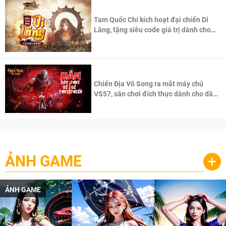
Tam Quốc Chí kích hoạt đại chiến Di
Lăng, tặng siêu code giá trị dành cho
100 độc giả đầu tiên.
Chiến Địa Vô Song ra mắt máy chủ
VS57, sân chơi đích thực dành cho dân
cày
ẢNH GAME
+
ẢNH GAME