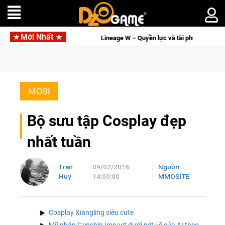
Mới Nhất
ay kẻ đoạt được Vương Quyền thành Kent sắp tới!
Trial Xtrem
MOBI
Bộ sưu tập Cosplay đẹp
nhất tuần
Tran
09/02/2016
Nguồn:
Huy
14:00:00
MMOSITE
Cosplay Xiangling siêu cute