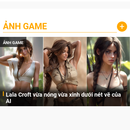
ẢNH GAME
+
ẢNH GAME
Lala Croft vừa nóng vừa xinh dưới nét vẽ của
AI
Cùng đến với những hình ảnh Lala Croft của Tomb Raider dưới nét vẽ của AI. Một cô nàng xinh đẹp, nóng bỏng nhưng cũng rắn rỏi và mạnh mẽ.