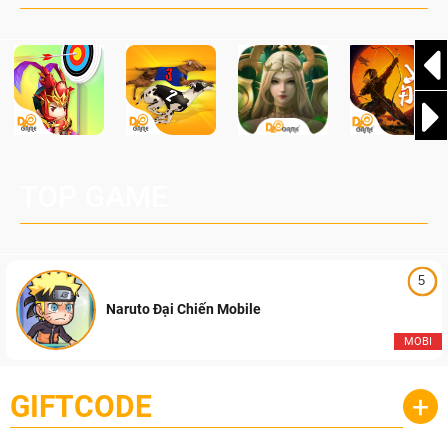
Pocketpair, Inc.
TOP GAME
5
Naruto Đại Chiến Mobile
MOBI
GIFTCODE
+