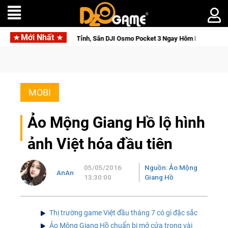
Mới Nhất
 Tỉnh, Săn DJI Osmo Pocket 3 Ngay Hôm Nay
Medal Hunter: G
MOBI
Ảo Mộng Giang Hồ lộ hình
ảnh Việt hóa đầu tiên
05/05/2016
Nguồn: Ảo Mộng
AnAn
13:30:00
Giang Hồ
Thị trường game Việt đầu tháng 7 có gì đặc sắc
Ảo Mộng Giang Hồ chuẩn bị mở cửa trong vài