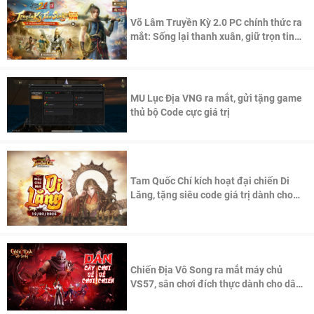
Võ Lâm Truyền Kỳ 2.0 PC chính thức ra
mắt: Sống lại thanh xuân, giữ trọn tinh
thần Võ Lâm
MU Lục Địa VNG ra mắt, gửi tặng game
thủ bộ Code cực giá trị
Tam Quốc Chí kích hoạt đại chiến Di
Lăng, tặng siêu code giá trị dành cho
100 độc giả đầu tiên.
Chiến Địa Vô Song ra mắt máy chủ
VS57, sân chơi đích thực dành cho dân
cày