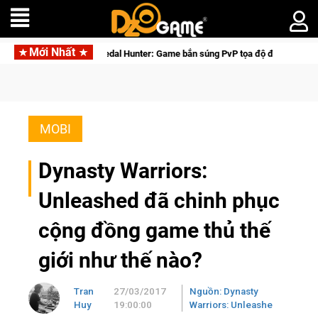
Mới Nhất
Medal Hunter: Game bắn súng PvP tọa độ đỉnh cao đưa bạn vào các chiến dịch l
MOBI
Dynasty Warriors:
Unleashed đã chinh phục
cộng đồng game thủ thế
giới như thế nào?
Tran
27/03/2017
Nguồn: Dynasty
Huy
19:00:00
Warriors: Unleashe