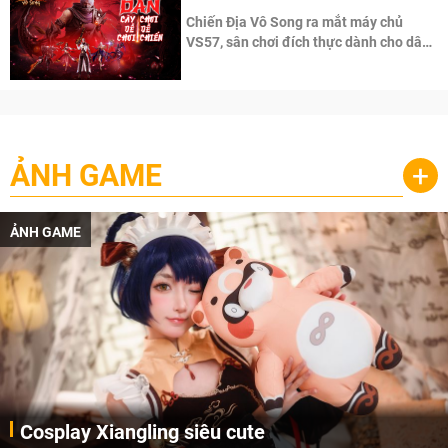
Chiến Địa Vô Song ra mắt máy chủ
VS57, sân chơi đích thực dành cho dân
cày
ẢNH GAME
+
ẢNH GAME
Lala Croft vừa nóng vừa xinh dưới nét vẽ của
AI