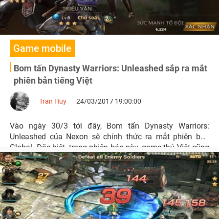
Game mobile
Bom tấn Dynasty Warriors: Unleashed sắp ra mắt
phiên bản tiếng Việt
Tran Huy
24/03/2017 19:00:00
Vào ngày 30/3 tới đây, Bom tấn Dynasty Warriors:
Unleashed của Nexon sẽ chính thức ra mắt phiên bản
Global. Đặc biệt, trong phiên bản này, game thủ Việt cũng
được Nexon ưu ái khi có thể chơi với phiên bản hoàn toàn
bằng tiếng Việt.