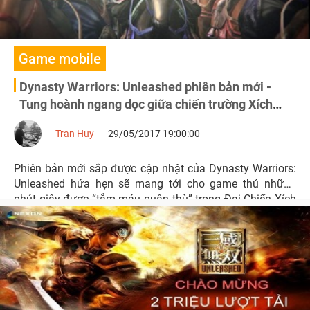
Game mobile
Dynasty Warriors: Unleashed phiên bản mới -
Tung hoành ngang dọc giữa chiến trường Xích
Bích
Tran Huy
29/05/2017 19:00:00
Phiên bản mới sắp được cập nhật của Dynasty Warriors:
Unleashed hứa hẹn sẽ mang tới cho game thủ những
phút giây được “tắm máu quân thù” trong Đại Chiến Xích
Bích.