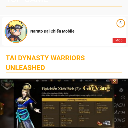
5
Naruto Đại Chiến Mobile
MOBI
TAI DYNASTY WARRIORS
UNLEASHED