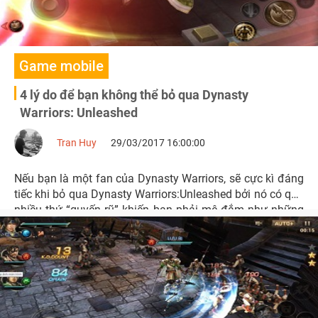
Game mobile
4 lý do để bạn không thể bỏ qua Dynasty
Warriors: Unleashed
Tran Huy
29/03/2017 16:00:00
Nếu bạn là một fan của Dynasty Warriors, sẽ cực kì đáng
tiếc khi bỏ qua Dynasty Warriors:Unleashed bởi nó có quá
nhiều thứ “quyến rũ” khiến bạn phải mê đắm như những
gì tinh túy nhất đã được thể hiện trong 20 năm qua.