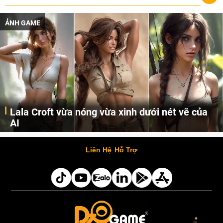
ẢNH GAME
Lala Croft vừa nóng vừa xinh dưới nét vẽ của
AI
Cùng đến với những hình ảnh Lala Croft của Tomb Raider dưới nét vẽ của AI. Một cô nàng xinh đẹp, nóng bỏng nhưng cũng rắn rỏi và mạnh mẽ.
Liên Hệ
Hỗ Trợ