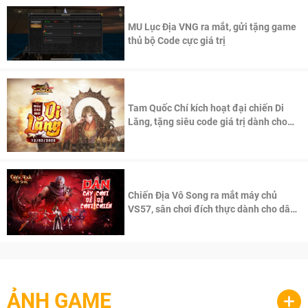
MU Lục Địa VNG ra mắt, gửi tặng game
thủ bộ Code cực giá trị
Tam Quốc Chí kích hoạt đại chiến Di
Lăng, tặng siêu code giá trị dành cho
100 độc giả đầu tiên.
Chiến Địa Vô Song ra mắt máy chủ
VS57, sân chơi đích thực dành cho dân
cày
ẢNH GAME
+