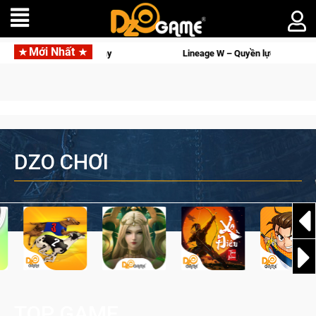
Mới Nhất
 – Quyền lực và tài phú sẽ về tay kẻ đoạt được Vương Quyền thành Kent sắp tớ
DZO CHƠI
TOP GAME