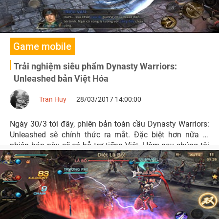
Game mobile
Trải nghiệm siêu phẩm Dynasty Warriors:
Unleashed bản Việt Hóa
Tran Huy
28/03/2017 14:00:00
Ngày 30/3 tới đây, phiên bản toàn cầu Dynasty Warriors:
Unleashed sẽ chính thức ra mắt. Đặc biệt hơn nữa là
phiên bản này sẽ có hỗ trợ tiếng Việt. Hôm nay chúng tôi
đã có cơ hội trải nghiệm trước Dynasty Warriors:
Unleashed Việt Hóa.