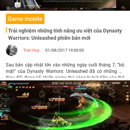
Game mobile
Trải nghiệm những tính năng ưu việt của Dynasty
Warriors: Unleashed phiên bản mới
Tran Huy
01/08/2017 19:00:00
Sau bản cập nhật lớn vào những ngày cuối tháng 7, “bộ
mặt” của Dynasty Warriors: Unleashed đã có những sự
thay đổi đáng kể, khiến game thủ càng bị hút hồn vào thế
giới khốc liệt và máu lửa của Tam Quốc Vô Song.