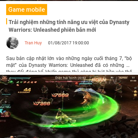
Game mobile
Trải nghiệm những tính năng ưu việt của Dynasty
Warriors: Unleashed phiên bản mới
Tran Huy
01/08/2017 19:00:00
Sau bản cập nhật lớn vào những ngày cuối tháng 7, “bộ
mặt” của Dynasty Warriors: Unleashed đã có những sự
thay đổi đáng kể, khiến game thủ càng bị hút hồn vào thế
giới khốc liệt và máu lửa của Tam Quốc Vô Song.