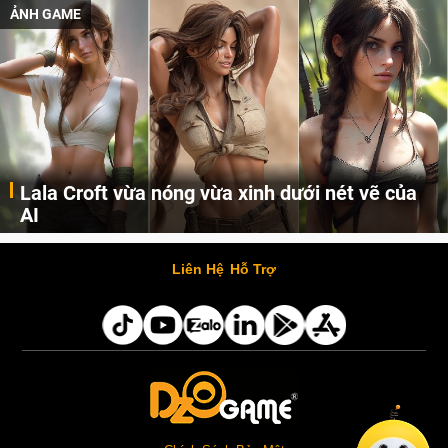
ẢNH GAME
Lala Croft vừa nóng vừa xinh dưới nét vẽ của
AI
Cùng đến với những hình ảnh Lala Croft của Tomb Raider dưới nét vẽ của AI. Một cô nàng xinh đẹp, nóng bỏng nhưng cũng rắn rỏi và mạnh mẽ.
Liên Hệ
Hỗ Trợ