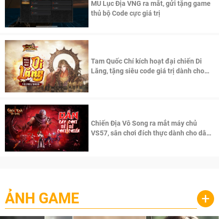
MU Lục Địa VNG ra mắt, gửi tặng game
thủ bộ Code cực giá trị
Tam Quốc Chí kích hoạt đại chiến Di
Lăng, tặng siêu code giá trị dành cho
100 độc giả đầu tiên.
Chiến Địa Vô Song ra mắt máy chủ
VS57, sân chơi đích thực dành cho dân
cày
ẢNH GAME
+