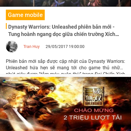
Game mobile
Dynasty Warriors: Unleashed phiên bản mới -
Tung hoành ngang dọc giữa chiến trường Xích
Bích
Tran Huy
29/05/2017 19:00:00
Phiên bản mới sắp được cập nhật của Dynasty Warriors:
Unleashed hứa hẹn sẽ mang tới cho game thủ những
phút giây được “tắm máu quân thù” trong Đại Chiến Xích
Bích.