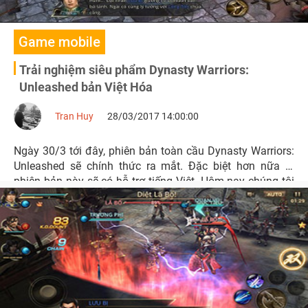
Game mobile
Trải nghiệm siêu phẩm Dynasty Warriors:
Unleashed bản Việt Hóa
Tran Huy
28/03/2017 14:00:00
Ngày 30/3 tới đây, phiên bản toàn cầu Dynasty Warriors:
Unleashed sẽ chính thức ra mắt. Đặc biệt hơn nữa là
phiên bản này sẽ có hỗ trợ tiếng Việt. Hôm nay chúng tôi
đã có cơ hội trải nghiệm trước Dynasty Warriors:
Unleashed Việt Hóa.