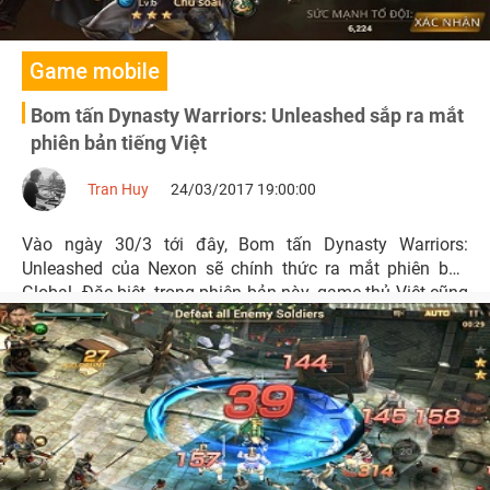
Game mobile
Bom tấn Dynasty Warriors: Unleashed sắp ra mắt
phiên bản tiếng Việt
Tran Huy
24/03/2017 19:00:00
Vào ngày 30/3 tới đây, Bom tấn Dynasty Warriors:
Unleashed của Nexon sẽ chính thức ra mắt phiên bản
Global. Đặc biệt, trong phiên bản này, game thủ Việt cũng
được Nexon ưu ái khi có thể chơi với phiên bản hoàn toàn
bằng tiếng Việt.