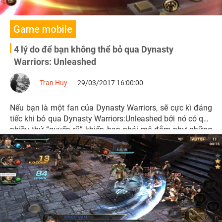
Game mobile
4 lý do để bạn không thể bỏ qua Dynasty
Warriors: Unleashed
Tran Huy
29/03/2017 16:00:00
Nếu bạn là một fan của Dynasty Warriors, sẽ cực kì đáng
tiếc khi bỏ qua Dynasty Warriors:Unleashed bởi nó có quá
nhiều thứ “quyến rũ” khiến bạn phải mê đắm như những
gì tinh túy nhất đã được thể hiện trong 20 năm qua.