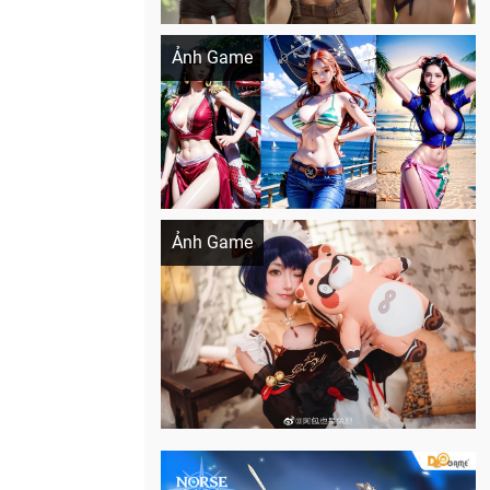
Khi AI Cosplay gái đẹp One Piece
Ảnh Game
Cosplay Xiangling siêu cute
Ảnh Game