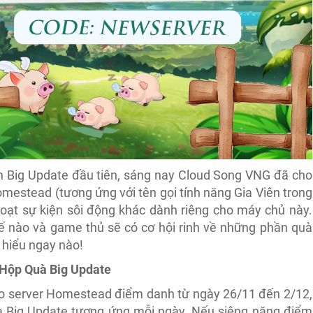
 Big Update đầu tiên, sáng nay Cloud Song VNG đã cho
omestead (tương ứng với tên gọi tính năng Gia Viên trong
loạt sự kiện sôi động khác dành riêng cho máy chủ này.
hế nào và game thủ sẽ có cơ hội rinh về những phần quà
m hiểu ngay nào!
 Hộp Quà Big Update
vào server Homestead điểm danh từ ngày 26/11 đến 2/12,
à Big Update tương ứng mỗi ngày. Nếu siêng năng điểm