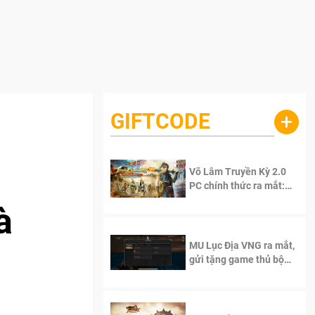
GIFTCODE
+
Võ Lâm Truyền Kỳ 2.0
PC chính thức ra mắt:
Sống lại thanh xuân, giữ
à
trọn tinh thần Võ Lâm
MU Lục Địa VNG ra mắt,
gửi tặng game thủ bộ
Code cực giá trị