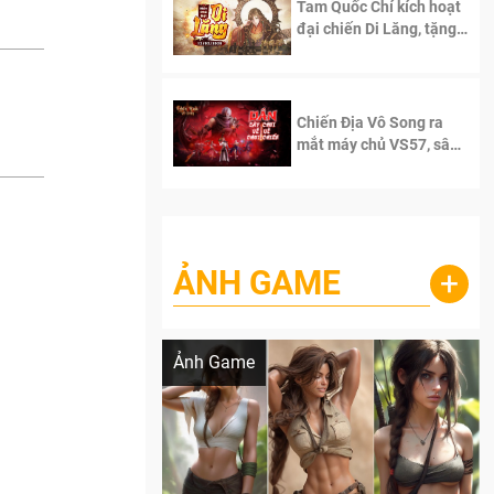
Tam Quốc Chí kích hoạt
đại chiến Di Lăng, tặng
siêu code giá trị dành
cho 100 độc giả đầu
tiên.
Chiến Địa Vô Song ra
mắt máy chủ VS57, sân
chơi đích thực dành cho
dân cày
ẢNH GAME
+
Lala Croft vừa nóng vừa xinh dưới nét vẽ
của AI
Ảnh Game