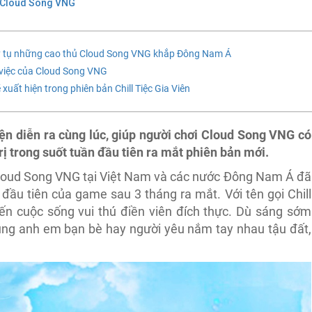
 Cloud Song VNG
uy tụ những cao thủ Cloud Song VNG khắp Đông Nam Á
 việc của Cloud Song VNG
uất hiện trong phiên bản Chill Tiệc Gia Viên
ện diễn ra cùng lúc, giúp người chơi Cloud Song VNG có
rị trong suốt tuần đầu tiên ra mắt phiên bản mới.
loud Song VNG tại Việt Nam và các nước Đông Nam Á đã
đầu tiên của game sau 3 tháng ra mắt. Với tên gọi Chill
ến cuộc sống vui thú điền viên đích thực. Dù sáng sớm
cùng anh em bạn bè hay người yêu nắm tay nhau tậu đất,