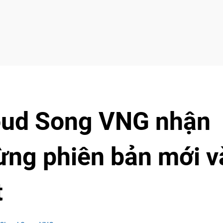
oud Song VNG nhận
ừng phiên bản mới v
t