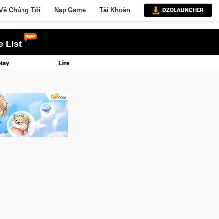
Về Chúng Tôi
Nạp Game
Tài Khoản
 List
c và tài phú sẽ về tay kẻ đoạt được Vương Quyền thành Kent sắp tới!