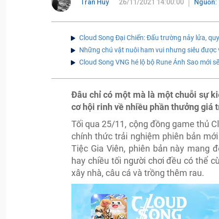
Tran Huy
26/11/2021 14:00:00
Nguồn:
Cloud Song Đại Chiến: Đấu trường nảy lửa, q
Những chú vật nuôi ham vui nhưng siêu được
Cloud Song VNG hé lộ bộ Rune Ánh Sao mới sẽ x
Đâu chỉ có một mà là một chuỗi sự ki
cơ hội rinh về nhiều phần thưởng giá t
Tối qua 25/11, cộng đồng game thủ C
chính thức trải nghiệm phiên bản mới 
Tiệc Gia Viên, phiên bản này mang đ
hay chiều tối người chơi đều có thể 
xây nhà, câu cá và trồng thêm rau.