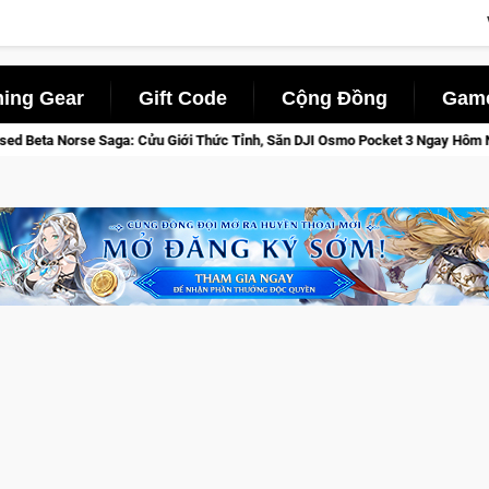
ing Gear
Gift Code
Cộng Đồng
Game
h, Săn DJI Osmo Pocket 3 Ngay Hôm Nay
Lineage W – Quyền lự