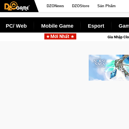
DZONews
DZOStore
Sản Phẩm
PC/ Web
Mobile Game
Esport
Gam
Mới Nhất
Online
Gia Nhập Closed Beta Norse Saga: Cửu Giới Thức Tỉn