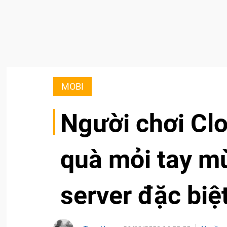
MOBI
Người chơi Cl
quà mỏi tay m
server đặc biệ