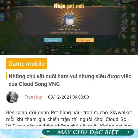
Game mobile
Những chú vật nuôi ham vui nhưng siêu được việc
của Cloud Song VNG
Tran Huy
03/12/2021 09:00:00
Bên cạnh đội quân Pet hùng hậu, trợ lực cho Skywalker
mỗi khi tham gia chiến trận thì người chơi Cloud Song
VNG nay còn có thêm những chú vật nuôi. Không chỉ làm
Gia Viên thêm nhộn nhịp, “những người bạn” vật nuôi