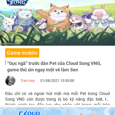
Game mobile
“Gục ngã” trước dàn Pet của Cloud Song VNG,
game thủ xin ngay một vé làm Sen
Tran Huy
31/08/2021 10:30:00
Đâu chỉ có vẻ ngoài hút mắt mà mỗi Pet trong Cloud
Song VNG còn được trang bị bộ kỹ năng đặc biệt, trở
thành cánh tay đắc lực cho nhân vật trong mỗi trận
chiến. Nhờ đó mà hành trình khám phá vùng đất pháp