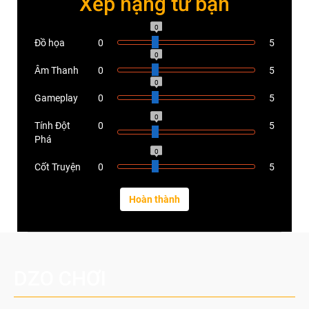
Xếp hạng từ bạn
0
Đồ họa
0
5
0
Âm Thanh
0
5
0
Gameplay
0
5
0
Tính Đột
0
5
Phá
0
Cốt Truyện
0
5
DZO CHƠI