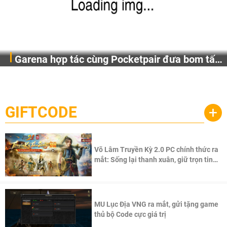
Garena hợp tác cùng Pocketpair đưa bom tấn
Garena Singapore hôm nay đã công bố Palworld Online,
săn thú sinh tồn lên di động với tên gọi
một cuộc phiêu lưu sinh tồn nhiều người chơi mới hiện
Palworld Online
đang được phát triển dựa trên IP Palworld nổi tiếng toàn
cầu, theo giấy phép chính thức từ công ty game Nhật Bản
GIFTCODE
+
Pocketpair, Inc.
Võ Lâm Truyền Kỳ 2.0 PC chính thức ra
mắt: Sống lại thanh xuân, giữ trọn tinh
thần Võ Lâm
MU Lục Địa VNG ra mắt, gửi tặng game
thủ bộ Code cực giá trị