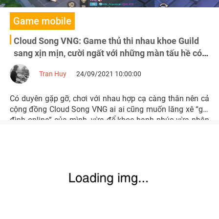
Game mobile
Cloud Song VNG: Game thủ thi nhau khoe Guild
sang xịn mịn, cười ngất với những màn tấu hề có
1-0-2
Tran Huy
24/09/2021 10:00:00
Có duyên gặp gỡ, chơi với nhau hợp cạ càng thân nên cả
cộng đồng Cloud Song VNG ai ai cũng muốn lăng xê “gia
đình online” của mình, vừa để khoe hạnh phúc vừa nhân
tiện chiêu mộ thêm thành viên mới.