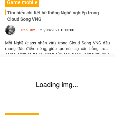
Game mobile
Tìm hiểu chi tiết hệ thống Nghề nghiệp trong
Cloud Song VNG
Tran Huy
21/08/2021 10:00:00
Mỗi Nghề (class nhân vật) trong Cloud Song VNG đều
mang đặc điểm riêng, giúp tạo nên sự cân bằng trong
game. Nắm rõ bộ kỹ năng của các Nghề không chỉ giúp
người chơi dễ dàng lựa chọn nhân vật chuyển sinh mà
còn có kế hoạch chiến thuật tốt nhằm khắc chế đối thủ
trong các trận chiến.