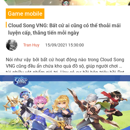
Game mobile
Cloud Song VNG: Bất cứ ai cũng có thể thoải mái
luyện cấp, thăng tiến mỗi ngày
Tran Huy
15/09/2021 15:30:00
Nói như vậy bởi bất cứ hoạt động nào trong Cloud Song
VNG cũng đều ẩn chứa kho quà đồ sộ, giúp người chơi bỏ
túi nhiều vật phẩm giá trị. Hay cả sự hồi hộp triệu hồi Pet
với cơ chế gacha cũng làm mang đến điều thú vị và phấn
khích không kém.