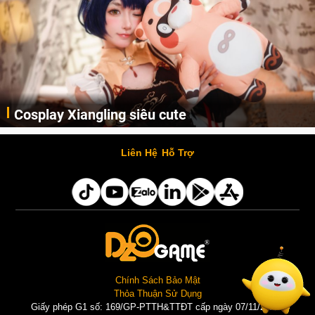
Cosplay Xiangling siêu cute
Cùng thưởng thức những hình ảnh cosplay Xiangling trong Genshin Impact siêu dễ thương của người dùng Weibo "阿包也是兔娘"
Liên Hệ
Hỗ Trợ
Chính Sách Bảo Mật
Thỏa Thuận Sử Dụng
Giấy phép G1 số: 169/GP-PTTH&TTĐT cấp ngày 07/11/2025 |