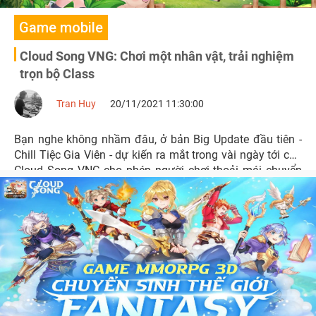
Game mobile
Cloud Song VNG: Chơi một nhân vật, trải nghiệm
trọn bộ Class
Tran Huy
20/11/2021 11:30:00
Bạn nghe không nhầm đâu, ở bản Big Update đầu tiên -
Chill Tiệc Gia Viên - dự kiến ra mắt trong vài ngày tới của
Cloud Song VNG cho phép người chơi thoải mái chuyển
đổi Class để trải nghiệm tất cả Nghề nghiệp mà không
giới hạn số lần chuyển.