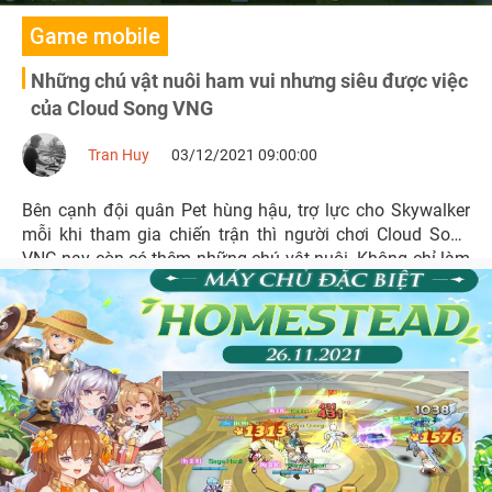
Game mobile
Những chú vật nuôi ham vui nhưng siêu được việc
của Cloud Song VNG
Tran Huy
03/12/2021 09:00:00
Bên cạnh đội quân Pet hùng hậu, trợ lực cho Skywalker
mỗi khi tham gia chiến trận thì người chơi Cloud Song
VNG nay còn có thêm những chú vật nuôi. Không chỉ làm
Gia Viên thêm nhộn nhịp, “những người bạn” vật nuôi
đáng yêu còn giúp kết nối game thủ nhờ vào đặc tính
này!