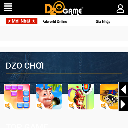
Mới Nhất
ine
Gia Nhập Closed Beta Norse Saga: Cửu Giới Thức Tỉnh, 
DZO CHƠI
TOP GAME