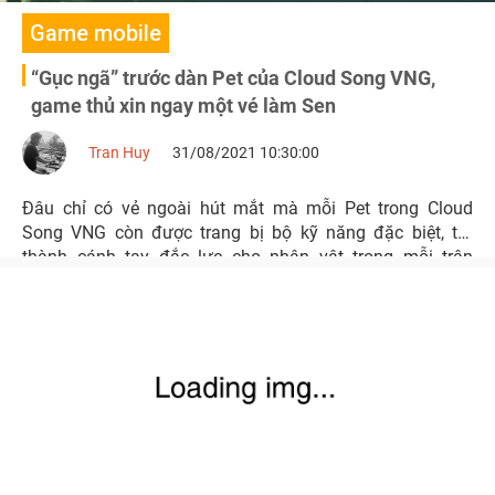
Game mobile
“Gục ngã” trước dàn Pet của Cloud Song VNG,
game thủ xin ngay một vé làm Sen
Tran Huy
31/08/2021 10:30:00
Đâu chỉ có vẻ ngoài hút mắt mà mỗi Pet trong Cloud
Song VNG còn được trang bị bộ kỹ năng đặc biệt, trở
thành cánh tay đắc lực cho nhân vật trong mỗi trận
chiến. Nhờ đó mà hành trình khám phá vùng đất pháp
thuật của game thủ trở nên thú vị và dễ dàng hơn.