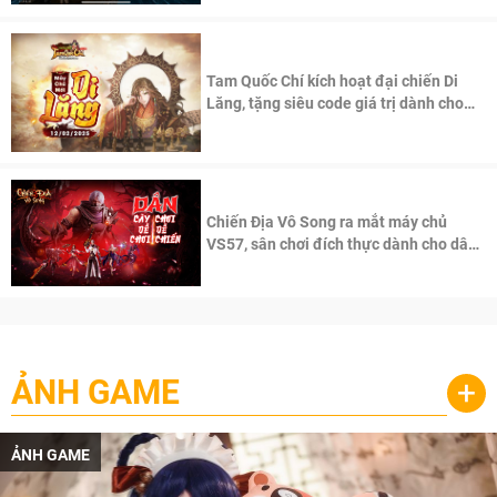
Tam Quốc Chí kích hoạt đại chiến Di
Lăng, tặng siêu code giá trị dành cho
100 độc giả đầu tiên.
Chiến Địa Vô Song ra mắt máy chủ
VS57, sân chơi đích thực dành cho dân
cày
ẢNH GAME
+
ẢNH GAME