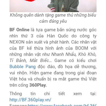
Không quên dành tặng game thủ những biểu
cảm đáng yêu
BF Online
là tựa game bắn súng nước góc
nhìn thứ 3 của Hàn Quốc do công ty
NEXON sản xuất và phát hành. Các nhân vật
của BF kế thừa hình ảnh của BOOM với
những nhân vật như
Nhanh Nhẩu, Khò Khò,
Tí Bảnh, Mắt Biếc…
Game có kiểu chơi
Bubble Pang
độc đáo, đồ họa dễ thương,
vui nhộn. Hiện game đang trong giai đoạn
Việt hóa và chuẩn bị ra mắt game thủ Việt
trên cổng
360Play.
Thông tin chi tiết xem tại:
http://BF.360play.vn/
Fanpage:
https://www.facebook.com/bf.360play