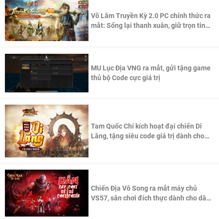
Võ Lâm Truyền Kỳ 2.0 PC chính thức ra
mắt: Sống lại thanh xuân, giữ trọn tinh
thần Võ Lâm
MU Lục Địa VNG ra mắt, gửi tặng game
thủ bộ Code cực giá trị
Tam Quốc Chí kích hoạt đại chiến Di
Lăng, tặng siêu code giá trị dành cho
100 độc giả đầu tiên.
Chiến Địa Vô Song ra mắt máy chủ
VS57, sân chơi đích thực dành cho dân
cày