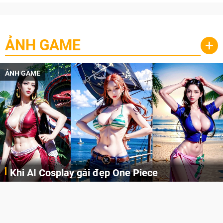
ẢNH GAME
+
ẢNH GAME
Khi AI Cosplay gái đẹp One Piece
Những cô nàng nóng bỏng Boa Hancock, Nico Robin, Nami, Yamato hay Perona được AI vẽ lại dưới hình thức Cosplay cực kỳ chuẩn chỉnh.