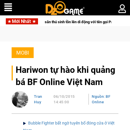
Mới Nhất
ưa bom tấn săn thú sinh tồn lên di động với tên gọi Palworld Online
MOBI
Hariwon tự hào khi quảng
bá BF Online Việt Nam
Tran
06/10/2015
Nguồn: BF
Huy
14:45:00
Online
Bubble Fighter bất ngờ tuyên bố đóng cửa ở Việt