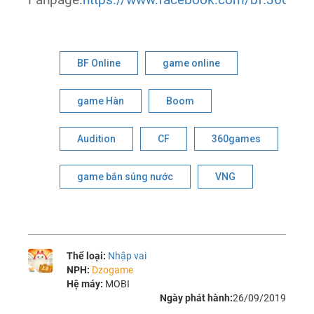
BF Online
game online
game Hàn
Boom
Audition
CF
360games
game bắn súng nước
VNG
Thể loại:
Nhập vai
NPH:
Dzogame
Hệ máy:
MOBI
Ngày phát hành:
26/09/2019