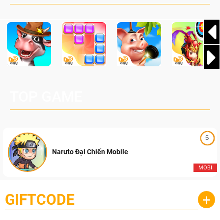
Pocketpair, Inc.
TOP GAME
5
Naruto Đại Chiến Mobile
MOBI
GIFTCODE
+