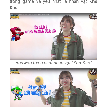
trong game và yêu nhất là nhân vật
Khò
Khò
.
Hariwon thích nhất nhân vật “Khò Khò”