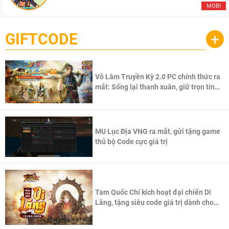
MOBI
GIFTCODE
+
Võ Lâm Truyền Kỳ 2.0 PC chính thức ra
mắt: Sống lại thanh xuân, giữ trọn tinh
thần Võ Lâm
MU Lục Địa VNG ra mắt, gửi tặng game
thủ bộ Code cực giá trị
Tam Quốc Chí kích hoạt đại chiến Di
Lăng, tặng siêu code giá trị dành cho
100 độc giả đầu tiên.