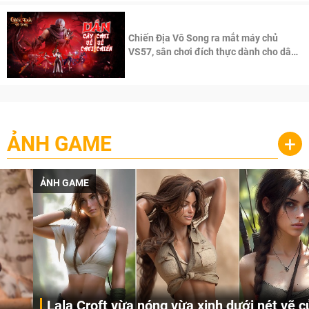
Chiến Địa Vô Song ra mắt máy chủ
VS57, sân chơi đích thực dành cho dân
cày
ẢNH GAME
+
ẢNH GAME
Lala Croft vừa nóng vừa xinh dưới nét vẽ của