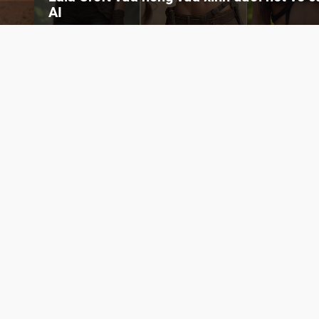
AI
Cùng đến với những hình ảnh Lala Croft của Tomb Raider dưới nét vẽ của AI. Một cô nàng xinh đẹp, nóng bỏng nhưng cũng rắn rỏi và mạnh mẽ.