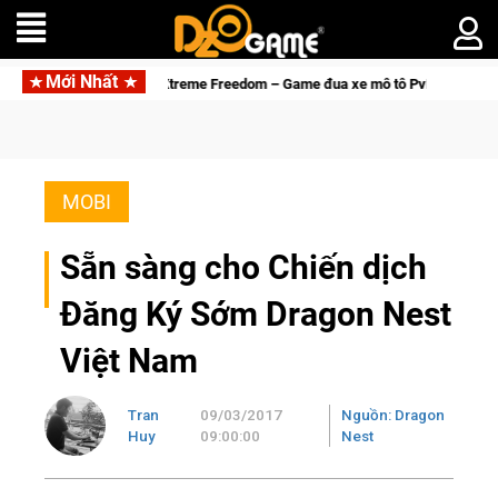
Mới Nhất
Trial Xtreme Freedom – Game đua xe mô tô PvP sở hữu vật lý siêu thực
MOBI
Sẵn sàng cho Chiến dịch
Đăng Ký Sớm Dragon Nest
Việt Nam
Tran
09/03/2017
Nguồn: Dragon
Huy
09:00:00
Nest