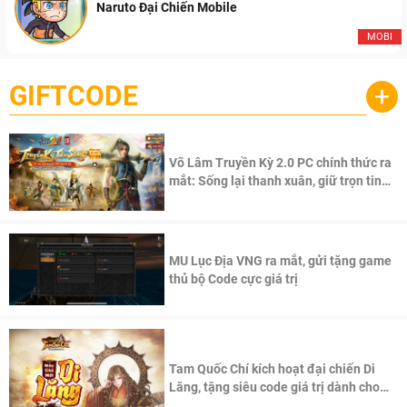
Naruto Đại Chiến Mobile
MOBI
GIFTCODE
+
Võ Lâm Truyền Kỳ 2.0 PC chính thức ra
mắt: Sống lại thanh xuân, giữ trọn tinh
thần Võ Lâm
MU Lục Địa VNG ra mắt, gửi tặng game
thủ bộ Code cực giá trị
Tam Quốc Chí kích hoạt đại chiến Di
Lăng, tặng siêu code giá trị dành cho
100 độc giả đầu tiên.