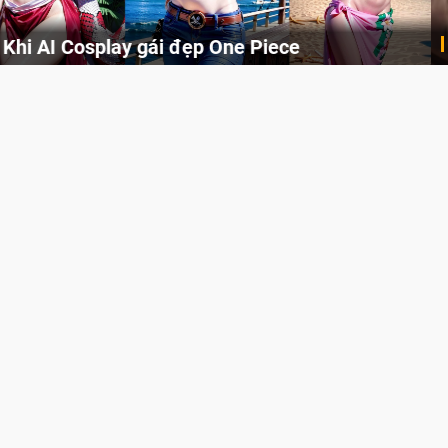
Cosplay Xiangling siêu cute
Cùng thưởng thức những hình ảnh cosplay Xiangling trong Genshin Impact siêu dễ thương của người dùng Weibo "阿包也是兔娘"