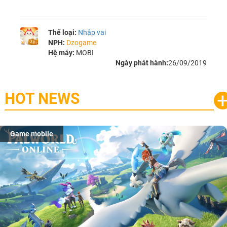
Thể loại:
Nhập vai
NPH:
Dzogame
Hệ máy:
MOBI
Ngày phát hành:
26/09/2019
HOT NEWS
Game mobile