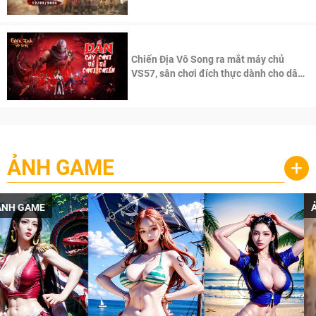
Chiến Địa Vô Song ra mắt máy chủ
VS57, sân chơi đích thực dành cho dân
cày
ẢNH GAME
+
ẢNH GAME