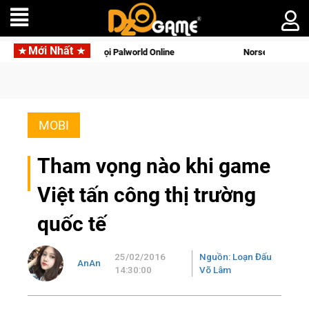
Mới Nhất
 Palworld Online
Norse Saga Chính Thức Mở Cửa Closed Beta 
MOBI
Tham vọng nào khi game
Việt tấn công thị trường
quốc tế
25/02/2016
Nguồn: Loạn Đấu
AnAn
14:30:00
Võ Lâm