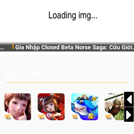
Gia Nhập Closed Beta Norse Saga: Cửu Giới
Bước chân vào Norse Saga: Cửu Giới Thức Tỉnh và sẵn
Thức Tỉnh, Săn DJI Osmo Pocket 3 Ngay Hôm
sàng đón nhận hàng loạt sự kiện hấp dẫn, phần thưởng
Nay
độc quyền cùng vô vàn bất ngờ đang chờ được khám phá!
DZO CHƠI