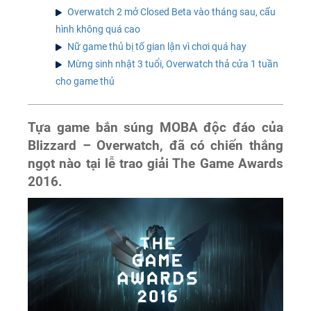
Overwatch 2 mở Closed Beta vào tháng sau, cấu
hình không quá cao
Nữ game thủ bị tố gian lận vì chơi quá hay
Mừng sinh nhật 3 tuổi, Overwatch thả cửa 1 tuần
cho game thủ
Tựa game bắn súng MOBA độc đáo của
Blizzard – Overwatch, đã có chiến thắng
ngọt nào tại lễ trao giải The Game Awards
2016.