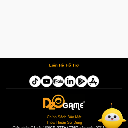
Liên Hệ
Hỗ Trợ
Chính Sách Bảo Mật
Thỏa Thuận Sử Dụng
Giấy phép G1 số: 169/GP-PTTH&TTĐT cấp ngày 07/11/2025 |