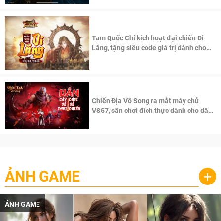
Tam Quốc Chí kích hoạt đại chiến Di
Lăng, tặng siêu code giá trị dành cho
100 độc giả đầu tiên.
Chiến Địa Vô Song ra mắt máy chủ
VS57, sân chơi đích thực dành cho dân
cày
ẢNH GAME
+
ẢNH GAME