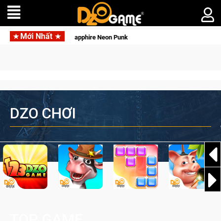
Mới Nhất
 cùng Pocketpair đưa bom tấn săn thú sinh tồn lên di động với tên gọi Palworld
DZO CHƠI
TOP GAME