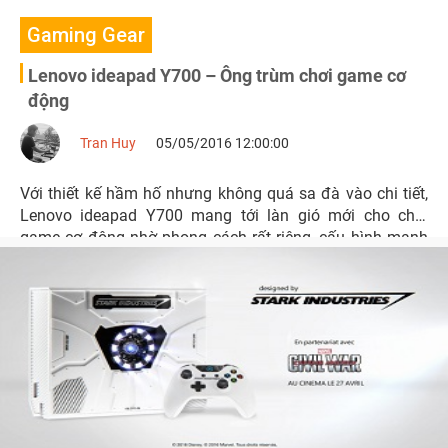
Gaming Gear
Lenovo ideapad Y700 – Ông trùm chơi game cơ
động
Tran Huy
05/05/2016 12:00:00
Với thiết kế hầm hố nhưng không quá sa đà vào chi tiết,
Lenovo ideapad Y700 mang tới làn gió mới cho chơi
game cơ động nhờ phong cách rất riêng, cấu hình mạnh
mẽ, đèn nền đỏ rực, âm thanh sống động và một trải
nghiệm game hoàn hảo.