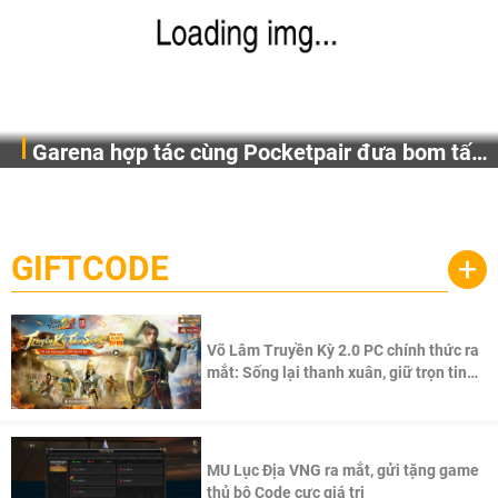
Garena hợp tác cùng Pocketpair đưa bom tấn
Garena Singapore hôm nay đã công bố Palworld Online,
săn thú sinh tồn lên di động với tên gọi
một cuộc phiêu lưu sinh tồn nhiều người chơi mới hiện
Palworld Online
đang được phát triển dựa trên IP Palworld nổi tiếng toàn
cầu, theo giấy phép chính thức từ công ty game Nhật Bản
GIFTCODE
+
Pocketpair, Inc.
Võ Lâm Truyền Kỳ 2.0 PC chính thức ra
mắt: Sống lại thanh xuân, giữ trọn tinh
thần Võ Lâm
MU Lục Địa VNG ra mắt, gửi tặng game
thủ bộ Code cực giá trị