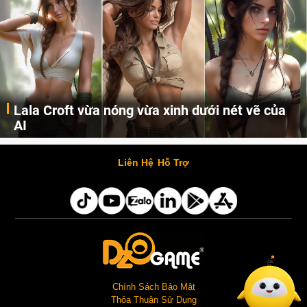
Lala Croft vừa nóng vừa xinh dưới nét vẽ của
AI
Cùng đến với những hình ảnh Lala Croft của Tomb Raider dưới nét vẽ của AI. Một cô nàng xinh đẹp, nóng bỏng nhưng cũng rắn rỏi và mạnh mẽ.
Liên Hệ
Hỗ Trợ
Chính Sách Bảo Mật
Thỏa Thuận Sử Dụng