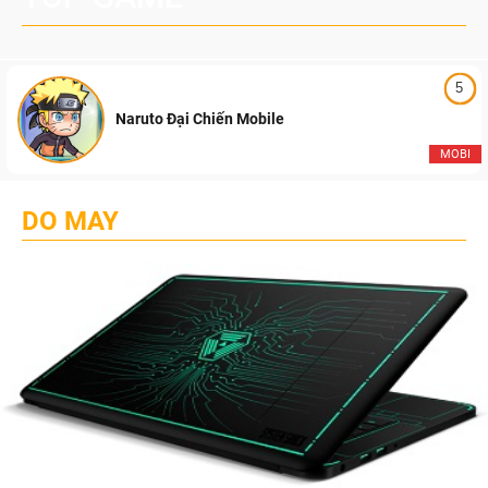
5
Naruto Đại Chiến Mobile
MOBI
DO MAY