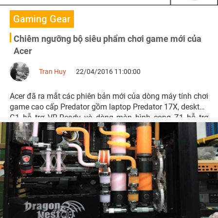
Gaming Gear
Chiêm ngưỡng bộ siêu phẩm chơi game mới của
Acer
Tran Huy
22/04/2016 11:00:00
Acer đã ra mắt các phiên bản mới của dòng máy tính chơi
game cao cấp Predator gồm laptop Predator 17X, desktop
G1 hỗ trợ VR-Ready và dòng màn hình cong Z1 hỗ trợ
công nghệ Nvidia G-Sync.