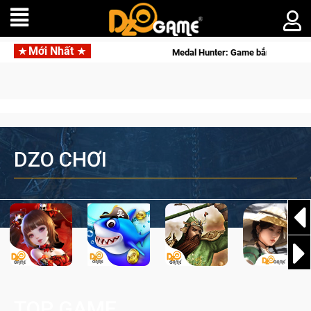
Mới Nhất
ngôi vô địch
Medal Hunter: Game bắn súng PvP tọa độ đỉnh cao
DZO CHƠI
TOP GAME