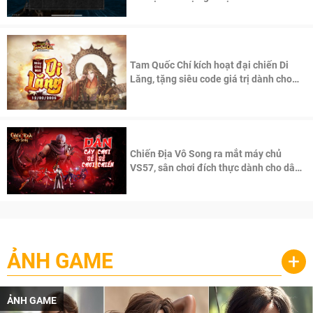
Tam Quốc Chí kích hoạt đại chiến Di
Lăng, tặng siêu code giá trị dành cho
100 độc giả đầu tiên.
Chiến Địa Vô Song ra mắt máy chủ
VS57, sân chơi đích thực dành cho dân
cày
ẢNH GAME
+
ẢNH GAME