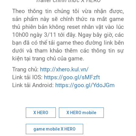
Trailer chính thức X HERO
Theo thông tin chúng tôi vừa nhận được,
sản phẩm này sẽ chính thức ra mắt game
thủ phiên bản không reset nhân vật vào lúc
10h00 ngày 3/11 tới đây. Ngay bây giờ, các
bạn đã có thể tải game theo đường link bên
dưới và tham khảo thêm các thông tin sự
kiện tại trang chủ của game.
Trang chủ:
http://xhero.kul.vn/
Link tải IOS:
https://goo.gl/sMFzft
Link tải Android:
https://goo.gl/YdoJGm
X HERO
X HERO mobile
game mobile X HERO