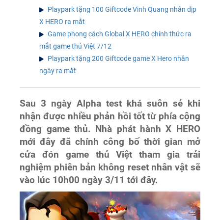
Playpark tặng 100 Giftcode Vinh Quang nhân dịp
X HERO ra mắt
Game phong cách Global X HERO chính thức ra
mắt game thủ Việt 7/12
Playpark tặng 200 Giftcode game X Hero nhân
ngày ra mắt
Sau 3 ngày Alpha test khá suôn sẻ khi
nhận được nhiều phản hồi tốt từ phía cộng
đồng game thủ. Nhà phát hành X HERO
mới đây đã chính công bố thời gian mở
cửa đón game thủ Việt tham gia trải
nghiệm phiên bản không reset nhân vật sẽ
vào lúc 10h00 ngày 3/11 tới đây.