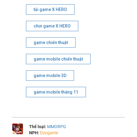
tải game X HERO
chơi game X HERO
game chiến thuật
game mobile chiến thuật
game mobile 3D
game mobile tháng 11
Thể loại:
MMORPG
NPH:
Dzogame