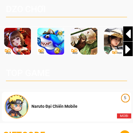
độc quyền cùng vô vàn bất ngờ đang chờ được khám phá!
DZO CHƠI
TOP GAME
5
Naruto Đại Chiến Mobile
MOBI