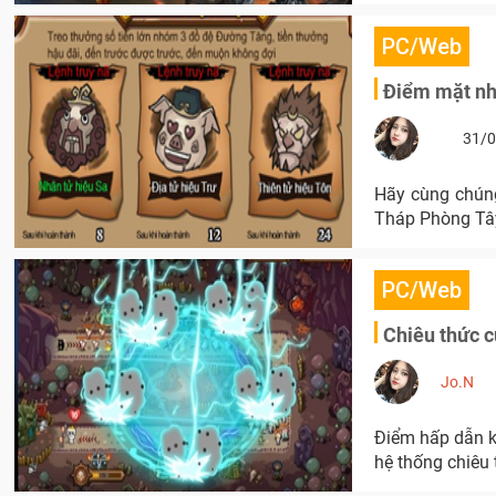
PC/Web
Điểm mặt nh
31/0
Hãy cùng chúng
Tháp Phòng Tâ
PC/Web
Chiêu thức c
Jo.N
Điểm hấp dẫn k
hệ thống chiêu