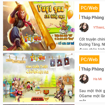
PC/Web
Tháp Phòng T
YThien
Cốt truyện chí
Đường Tăng. Nh
được chân kinh 
PC/Web
Tháp Phòng T
Ha Mi
Sau một thời g
OGame một lần 
mắt.