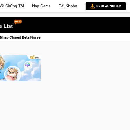
Về Chúng Tôi
Nạp Game
Tài Khoản
 List
iới Thức Tỉnh, Săn DJI Osmo Pocket 3 Ngay Hôm Nay
Lineage 