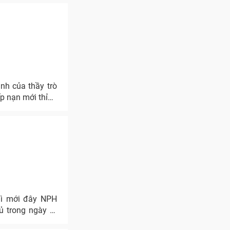
nh của thầy trò
p nạn mới thỉnh
thì mới đây NPH
ủ trong ngày ra