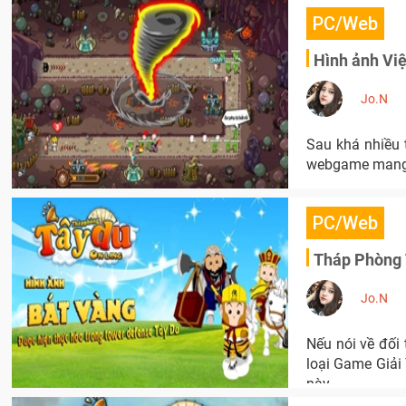
PC/Web
Hình ảnh Việ
Jo.N
Sau khá nhiều 
webgame mang đ
PC/Web
Tháp Phòng T
Jo.N
Nếu nói về đối 
loại Game Giải
này.