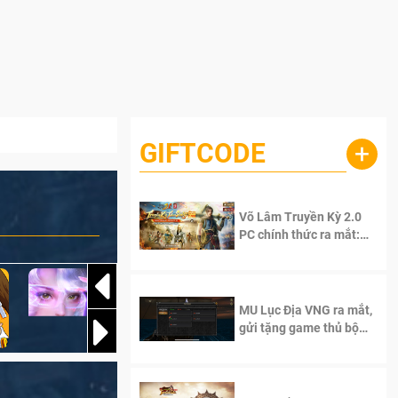
GIFTCODE
+
Võ Lâm Truyền Kỳ 2.0
PC chính thức ra mắt:
Sống lại thanh xuân, giữ
trọn tinh thần Võ Lâm
MU Lục Địa VNG ra mắt,
gửi tặng game thủ bộ
Code cực giá trị