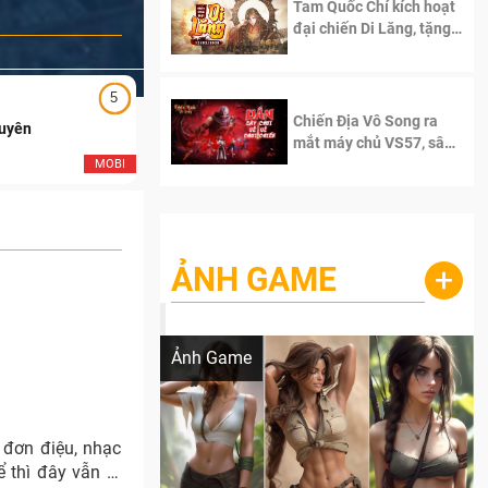
Tam Quốc Chí kích hoạt
đại chiến Di Lăng, tặng
siêu code giá trị dành
cho 100 độc giả đầu
tiên.
5
5
Chiến Địa Vô Song ra
Duyên
Ngạo Thiên Mobile
mắt máy chủ VS57, sân
chơi đích thực dành cho
MOBI
MOB
dân cày
ẢNH GAME
+
Lala Croft vừa nóng vừa xinh dưới nét vẽ
của AI
Ảnh Game
 đơn điệu, nhạc
 thì đây vẫn là