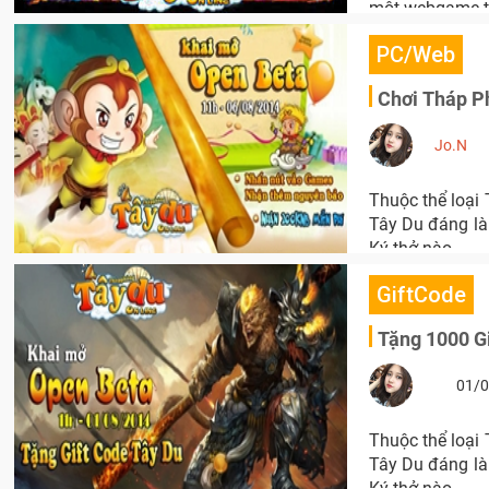
một webgame th
PC/Web
Chơi Tháp P
Jo.N
Thuộc thể loại
Tây Du đáng là 
Ký thở nào.
GiftCode
Tặng 1000 G
01/0
Thuộc thể loại
Tây Du đáng là 
Ký thở nào.