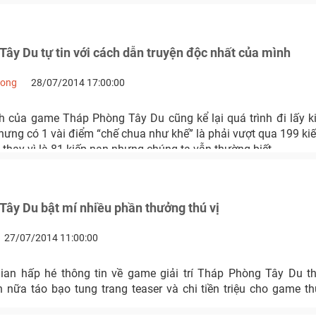
ây Du tự tin với cách dẫn truyện độc nhất của mình
Long
28/07/2014 17:00:00
nh của game Tháp Phòng Tây Du cũng kể lại quá trình đi lấy ki
ưng có 1 vài điểm “chế chua như khế” là phải vượt qua 199 kiế
thay vì là 81 kiếp nạn nhưng chúng ta vẫn thường biết.
ây Du bật mí nhiều phần thưởng thú vị
27/07/2014 11:00:00
ian hấp hé thông tin về game giải trí Tháp Phòng Tây Du 
nữa táo bạo tung trang teaser và chi tiền triệu cho game th