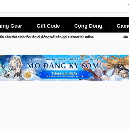
ing Gear
Gift Code
Cộng Đồng
Game
gọi Palworld Online
Gia Nhập Closed Beta Norse Saga: Cửu G