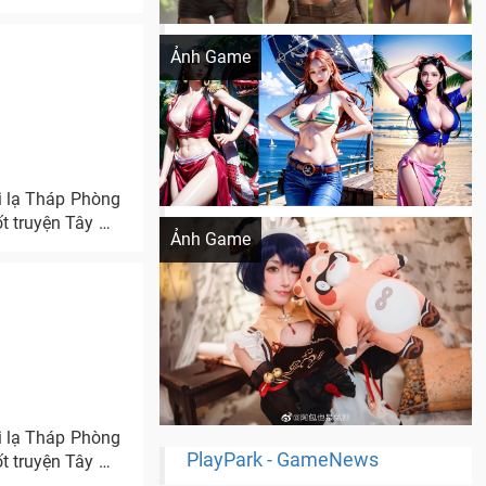
Khi AI Cosplay gái đẹp One Piece
Ảnh Game
i lạ Tháp Phòng
Cosplay Xiangling siêu cute
ốt truyện Tây Du
Ảnh Game
i lạ Tháp Phòng
PlayPark - GameNews
ốt truyện Tây Du