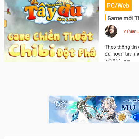
PC/Web
Game mới Th
YThien
Theo thông tin
đã hoàn tất nh
7/2014 này.