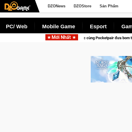
DZONews
DZOStore
Sản Phẩm
PC/ Web
Mobile Game
Esport
Gam
Mới Nhất
rena hợp tác cùng Pocketpair đưa bom tấn săn thú sinh tồn lên di động với tên 