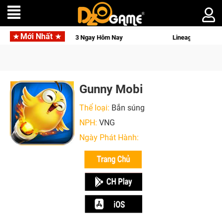
Mới Nhất
ge W – Quyền lực và tài phú sẽ về tay kẻ đoạt được Vương Quyền thành Kent s
Gunny Mobi
Thể loại:
Bắn súng
NPH:
VNG
Ngày Phát Hành: