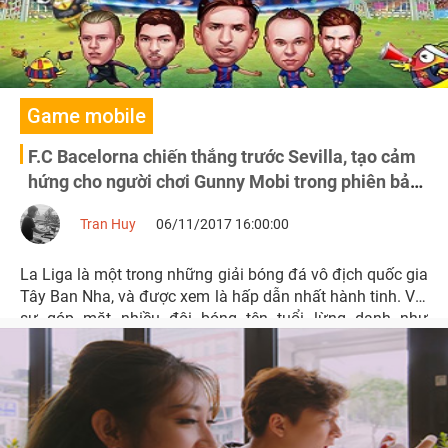
Game mobile
F.C Bacelorna chiến thắng trước Sevilla, tạo cảm
hứng cho người chơi Gunny Mobi trong phiên bản
mới
Tran Huy
06/11/2017 16:00:00
La Liga là một trong những giải bóng đá vô địch quốc gia
Tây Ban Nha, và được xem là hấp dẫn nhất hành tinh. Với
sự góp mặt nhiều đội bóng tên tuổi lừng danh như
Bacelona, Real Marid, Atlético, Valencia,…