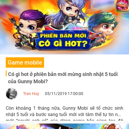
Game mobile
Có gì hot ở phiên bản mới mừng sinh nhật 5 tuổi
của Gunny Mobi?
Tran Huy
05/11/2019 17:00:00
Còn khoảng 1 tháng nữa, Gunny Mobi sẽ tổ chức sinh
nhật 5 tuổi và bước sang tuổi mới với tâm thế tự tin như
một “người anh cả” của dòng game bắn súng tọa độ
được vận hành trên thiết bị di động.