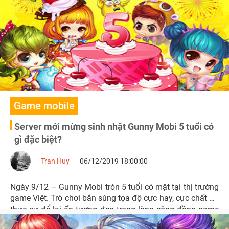
vầy, ấm cúng và hát vang khúc ca Merry Christmas.
Game mobile
Server mới mừng sinh nhật Gunny Mobi 5 tuổi có
gì đặc biệt?
Tran Huy
06/12/2019 18:00:00
Ngày 9/12 – Gunny Mobi tròn 5 tuổi có mặt tại thị trường
game Việt. Trò chơi bắn súng tọa độ cực hay, cực chất đã
thực sự để lại ấn tượng đẹp trong lòng cộng đồng game
thủ với lượng người chơi trung thành, bản chất sản phẩm