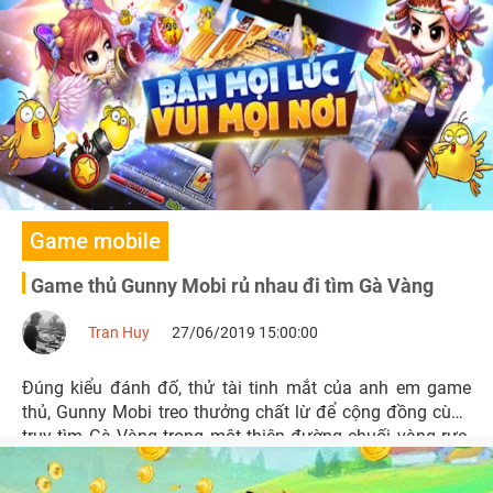
Game mobile
Game thủ Gunny Mobi rủ nhau đi tìm Gà Vàng
Tran Huy
27/06/2019 15:00:00
Đúng kiểu đánh đố, thử tài tinh mắt của anh em game
thủ, Gunny Mobi treo thưởng chất lừ để cộng đồng cùng
truy tìm Gà Vàng trong một thiên đường chuối vàng rực.
Tựa game này cũng đang tiếp tục tặng thưởng nhiều quà
trong game cho hàng loạt hoạt động server mới.