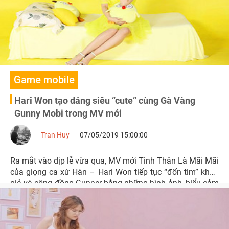
Game mobile
Hari Won tạo dáng siêu “cute” cùng Gà Vàng
Gunny Mobi trong MV mới
Tran Huy
07/05/2019 15:00:00
Ra mắt vào dịp lễ vừa qua, MV mới Tình Thân Là Mãi Mãi
của giọng ca xứ Hàn – Hari Won tiếp tục “đốn tim” khán
giả và cộng đồng Gunner bằng những hình ảnh, biểu cảm
không thể nào đáng yêu hơn.