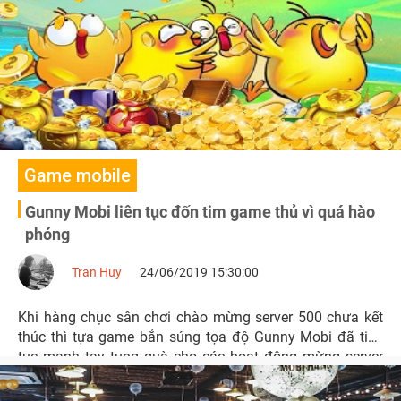
Game mobile
Gunny Mobi liên tục đốn tim game thủ vì quá hào
phóng
Tran Huy
24/06/2019 15:30:00
Khi hàng chục sân chơi chào mừng server 500 chưa kết
thúc thì tựa game bắn súng tọa độ Gunny Mobi đã tiếp
tục mạnh tay tung quà cho các hoạt động mừng server
mới 502, Đẳng cấp thú cưng, Nhiệm vụ hoàng kim, Cường
hóa áo,…