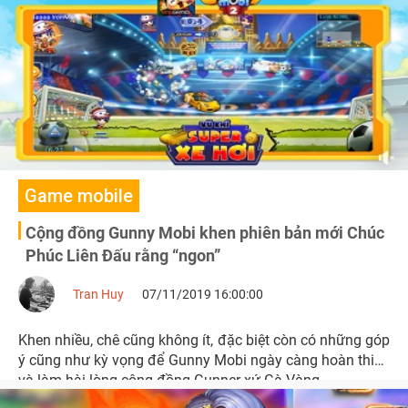
em Gunner sẽ gặp gỡ tại đầu cầu Hà Nội.
Game mobile
Cộng đồng Gunny Mobi khen phiên bản mới Chúc
Phúc Liên Đấu rằng “ngon”
Tran Huy
07/11/2019 16:00:00
Khen nhiều, chê cũng không ít, đặc biệt còn có những góp
ý cũng như kỳ vọng để Gunny Mobi ngày càng hoàn thiện
và làm hài lòng cộng đồng Gunner xứ Gà Vàng.