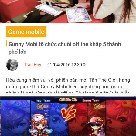
Game mobile
Gunny Mobi tổ chức chuỗi offline khắp 5 thành
phố lớn
Tran Huy
01/04/2016 12:30:00
Hòa cùng niềm vui với phiên bản mới Tân Thế Giới, hàng
ngàn game thủ Gunny Mobi hiện nay đang nôn nao giây
phút hội ngộ cùng chuỗi offline Gà Vàng Xuyên Việt, diễn
ra trong tháng 4 và 5 của tựa game này.