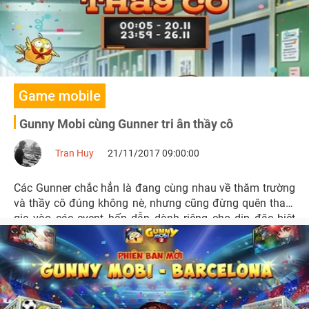
Game mobile
Gunny Mobi cùng Gunner tri ân thầy cô
Tran Huy
21/11/2017 09:00:00
Các Gunner chắc hẳn là đang cùng nhau về thăm trường
và thầy cô đúng không nè, nhưng cũng đừng quên tham
gia vào các event hấp dẫn dành riêng cho dịp đặc biệt
20/11 này của Gunny Mobi nha.