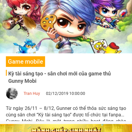
lành mạnh và trải nghiệm giải trí văn minh.
Game mobile
Kỳ tài sáng tạo - sân chơi mới của game thủ
Gunny Mobi
Tran Huy
02/12/2019 10:00:00
Từ ngày 26/11 – 8/12, Gunner có thể thỏa sức sáng tạo
cùng sân chơi “Kỳ tài sáng tạo” được tổ chức tại fanpage
Gunny Mobi. Đây là một trong nhiều hoạt động chào
mừng tựa game bắn súng tọa độ này tròn 5 tuổi.