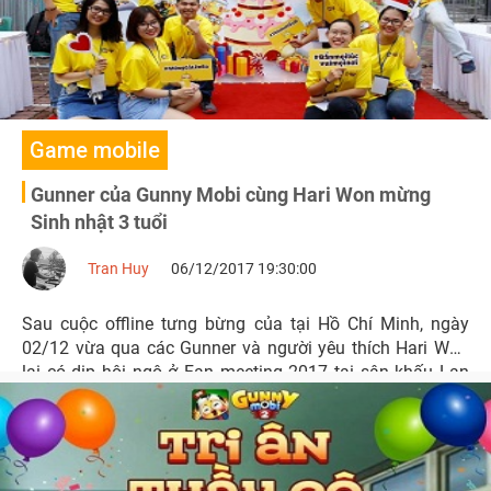
Game mobile
Gunner của Gunny Mobi cùng Hari Won mừng
Sinh nhật 3 tuổi
Tran Huy
06/12/2017 19:30:00
Sau cuộc offline tưng bừng của tại Hồ Chí Minh, ngày
02/12 vừa qua các Gunner và người yêu thích Hari Won
lại có dịp hội ngộ ở Fan meeting 2017 tại sân khấu Lan
Anh.