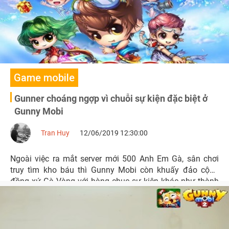
Game mobile
Gunner choáng ngợp vì chuỗi sự kiện đặc biệt ở
Gunny Mobi
Tran Huy
12/06/2019 12:30:00
Ngoài việc ra mắt server mới 500 Anh Em Gà, sân chơi
truy tìm kho báu thì Gunny Mobi còn khuấy đảo cộng
đồng xứ Gà Vàng với hàng chục sự kiện khác như thành
lập và đua top guild, vui hè sảng khoái, nhận quà hot khi
đăng nhập liên tiếp 14 ngày, vũ khí truyền thuyết,…