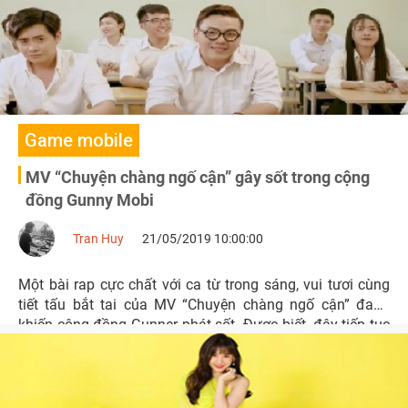
Game mobile
MV “Chuyện chàng ngố cận” gây sốt trong cộng
đồng Gunny Mobi
Tran Huy
21/05/2019 10:00:00
Một bài rap cực chất với ca từ trong sáng, vui tươi cùng
tiết tấu bắt tai của MV “Chuyện chàng ngố cận” đang
khiến cộng đồng Gunner phát sốt. Được biết, đây tiếp tục
là một bài hát mới mà Gunny Mobi được tặng.