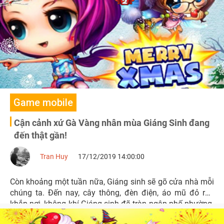
Game mobile
Cận cảnh xứ Gà Vàng nhân mùa Giáng Sinh đang
đến thật gần!
Tran Huy
17/12/2019 14:00:00
Còn khoảng một tuần nữa, Giáng sinh sẽ gõ cửa nhà mỗi
chúng ta. Đến nay, cây thông, đèn điện, áo mũ đỏ rực
khắp nơi, không khí Giáng sinh đã tràn ngập phố phường.
Người người, nhà nhà đã sẵn sàng để có một mùa sum