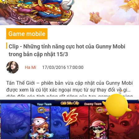
Game mobile
Clip - Những tính năng cực hot của Gunny Mobi
trong bản cập nhật 15/3
Ha Mi
17/03/2016 17:00:00
Tân Thế Giới – phiên bản vừa cập nhật của Gunny Mobi
được xem là cú lột xác ngoại mục từ sự thay đổi về giao
diện đến các tính năng rất riêng của tựa game bắn súng
canh góc tọa độ này.