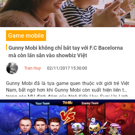
Game mobile
Gunny Mobi không chỉ bắt tay với F.C Bacelorna
mà còn lấn sân vào showbiz Việt
Tran Huy
02/11/2017 15:30:00
Gunny Mobi đã là tựa game quen thuộc với giới trẻ Việt
Nam, bất ngờ hơn khi Gunny Mobi còn xuất hiện liên tục
trong các MV đình đám của Ngô Kiến Huy, Suni Hạ Linh,
Chi Dân, Duy Khánh Zhou Zhou.