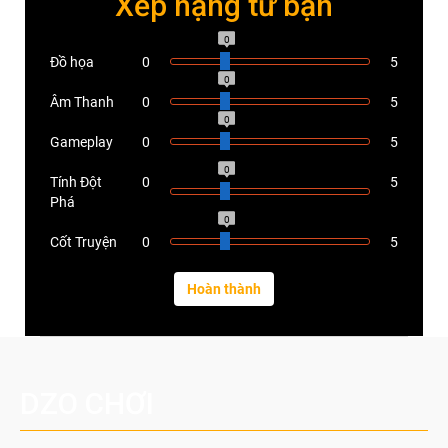
Xếp hạng từ bạn
0
Đồ họa
0
5
0
Âm Thanh
0
5
0
Gameplay
0
5
0
Tính Đột
0
5
Phá
0
Cốt Truyện
0
5
DZO CHƠI