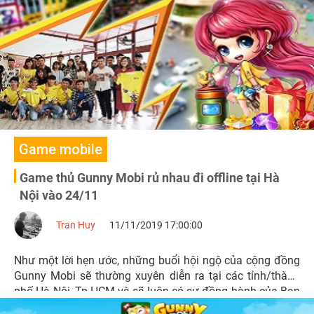
Game mobile
Game thủ Gunny Mobi rủ nhau đi offline tại Hà
Nội vào 24/11
Tran Huy
11/11/2019 17:00:00
Như một lời hẹn ước, những buổi hội ngộ của cộng đồng
Gunny Mobi sẽ thường xuyên diễn ra tại các tỉnh/thành
phố Hà Nội, Tp.HCM và sẽ luôn có sự đồng hành của Ban
Điều Hành Gunny Mobi. Dự kiến, ngày 24/11 tới đây, anh