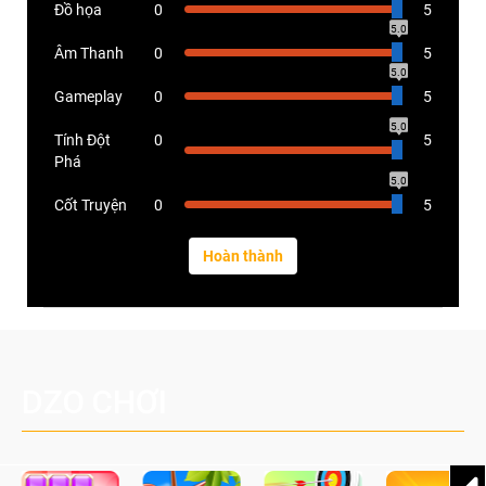
Đồ họa
0
5
5.0
Âm Thanh
0
5
5.0
Gameplay
0
5
5.0
Tính Đột
0
5
Phá
5.0
Cốt Truyện
0
5
DZO CHƠI