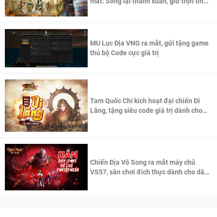
mắt: Sống lại thanh xuân, giữ trọn tinh
thần Võ Lâm
MU Lục Địa VNG ra mắt, gửi tặng game
thủ bộ Code cực giá trị
Tam Quốc Chí kích hoạt đại chiến Di
Lăng, tặng siêu code giá trị dành cho
100 độc giả đầu tiên.
Chiến Địa Vô Song ra mắt máy chủ
VS57, sân chơi đích thực dành cho dân
cày