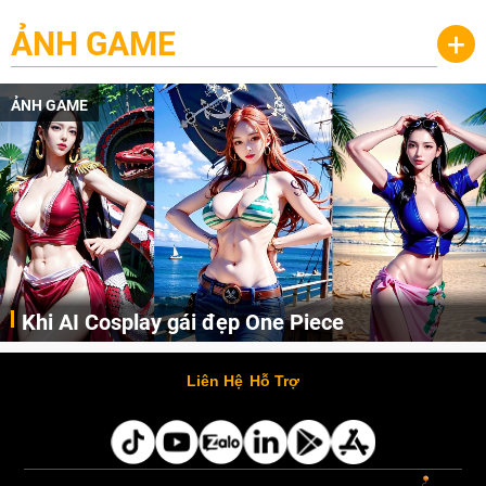
ẢNH GAME
+
ẢNH GAME
Cosplay Xiangling siêu cute
Cùng thưởng thức những hình ảnh cosplay Xiangling trong Genshin Impact siêu dễ thương của người dùng Weibo "阿包也是兔娘"
Liên Hệ
Hỗ Trợ