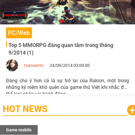
PC/Web
Top 5 MMORPG đáng quan tâm trong tháng
9/2014 (1)
toansanto
24/09/2014 03:00:00
Đáng chú ý hơn cả là sự trở lại của Rakion, một trong
những kỷ niệm khó quên của game thủ Việt khi nhắc đến
thể loại nhập vai hành động.
HOT NEWS
e mobile
Gam