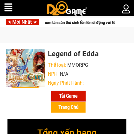
Mới Nhất
 đưa bom tấn săn thú sinh tồn lên di động với tên gọi Palworld Online
Legend of Edda
Thể loại:
MMORPG
NPH:
N/A
Ngày Phát Hành:
Tổng xếp hạng