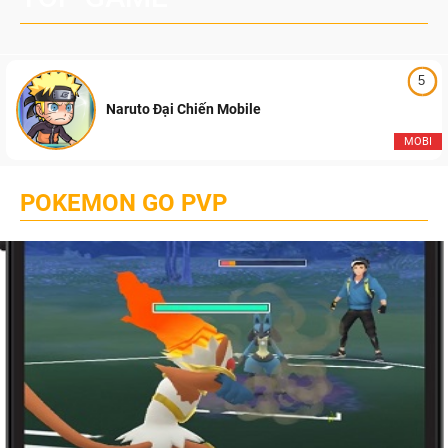
5
Naruto Đại Chiến Mobile
MOBI
POKEMON GO PVP