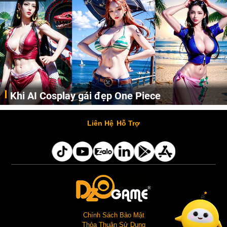
e Piece
Cosplay Xiangling siêu cut
Những cô nàng nóng bỏng Boa Hancock, Nico Robin, Nami, Yamato hay Perona được AI vẽ lại dưới hình thức Cosplay cực kỳ chuẩn chỉnh.
Liên Hệ
Hỗ Trợ
Chính Sách Bảo Mật
Thỏa Thuận Sử Dụng