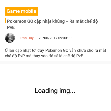
Game mobile
Pokemon GO cập nhật khủng – Ra mắt chế độ
PvE
Tran Huy
20/06/2017 09:00:00
Ở lần cập nhật tới đây Pokemon GO vẫn chưa cho ra mắt
chế độ PvP mà thay vào đó sẽ là chế độ PvE.