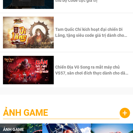
thủ bộ Code cực giá trị
Tam Quốc Chí kích hoạt đại chiến Di
Lăng, tặng siêu code giá trị dành cho
100 độc giả đầu tiên.
Chiến Địa Vô Song ra mắt máy chủ
VS57, sân chơi đích thực dành cho dân
cày
ẢNH GAME
+
ẢNH GAME