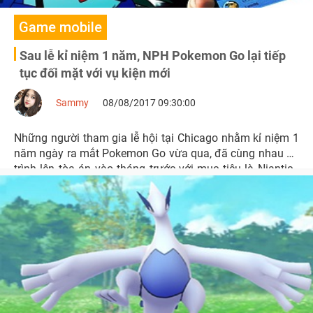
Game mobile
Sau lễ kỉ niệm 1 năm, NPH Pokemon Go lại tiếp
tục đối mặt với vụ kiện mới
Sammy
08/08/2017 09:30:00
Những người tham gia lễ hội tại Chicago nhằm kỉ niệm 1
năm ngày ra mắt Pokemon Go vừa qua, đã cùng nhau đệ
trình lên tòa án vào tháng trước với mục tiêu là Niantic -
NPH tựa game nổi tiếng này.