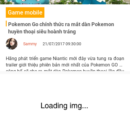
Game mobile
Pokemon Go chính thức ra mắt dàn Pokemon
huyền thoại siêu hoành tráng
Sammy
21/07/2017 09:30:00
Hãng phát triển game Niantic mới đây vừa tung ra đoạn
trailer giới thiệu phiên bản mới nhất của Pokemon GO và
công bố sẽ cho ra mắt dàn Pokemon huyền thoại lần đầu
tiên tại lễ hội Pokemon GO tại Chicago vào thứ 7 tới đây.