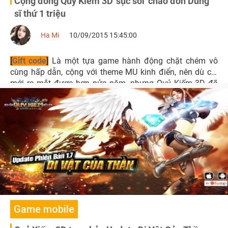
Cộng đồng Quỷ Kiếm 3D 'sục sôi' chào đón Dũng
sĩ thứ 1 triệu
Ha Mi
10/09/2015 15:45:00
[
Gift code
]
Là một tựa game hành động chặt chém vô
cùng hấp dẫn, cộng với theme MU kinh điển, nên dù chỉ
mới ra mắt được hơn nửa năm, nhưng Quỷ Kiếm 3D đã
gặt hái được những thành tích rất đáng nể.
Game mobile