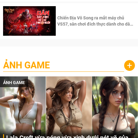
Chiến Địa Vô Song ra mắt máy chủ
VS57, sân chơi đích thực dành cho dân
cày
ẢNH GAME
+
ẢNH GAME
Lala Croft vừa nóng vừa xinh dưới nét vẽ của