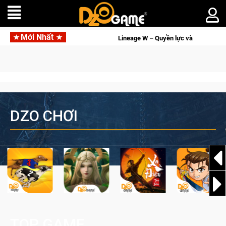
Mới Nhất
 lực và tài phú sẽ về tay kẻ đoạt được Vương Quyền thành Kent sắp tới!
DZO CHƠI
TOP GAME