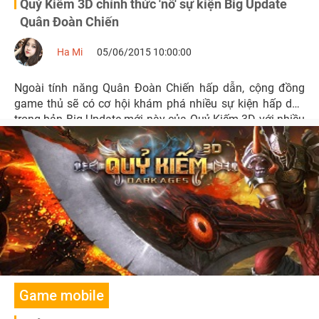
Quỷ Kiếm 3D chính thức 'nổ' sự kiện Big Update
Quân Đoàn Chiến
Ha Mi
05/06/2015 10:00:00
Ngoài tính năng Quân Đoàn Chiến hấp dẫn, cộng đồng
game thủ sẽ có cơ hội khám phá nhiều sự kiện hấp dẫn
trong bản Big Update mới này của Quỷ Kiếm 3D với nhiều
ưu đãi và quà tặng trị giá lên tới 5 triệu đồng!
Game mobile