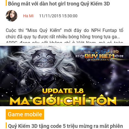
Bỏng mắt với dàn hot girl trong Quỷ Kiếm 3D
Ha Mi
11/11/2015 15:30:00
Cuộc thi “Miss Quỷ Kiếm” mới đây do NPH Funtap tổ
chức đã quy tụ được rất nhiều bóng hồng trong tựa game
ARPG đang gây sốt không chỉ ở Việt Nam, mà cả toàn
Đông Nam Á.
Game mobile
Quỷ Kiếm 3D tặng code 5 triệu mừng ra mắt phiên