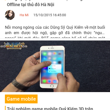
Offline tại thủ đô Hà Nội
Ha Mi
15/10/2015 16:45:00
Nỗi mong ngóng của các Dũng Sỹ Quỷ Kiếm về một buổi
anh em được hội ngộ, gặp gỡ đã chính thức “nguôi
ngoai” khi mới đây, BQT game công bố sẽ tổ chức một
buổi Offline tại Hà Nội vào ngày 18/10 tới đây.
Game mobile
Trải nghiệm game mobile Quỷ Kiếm 3D trên