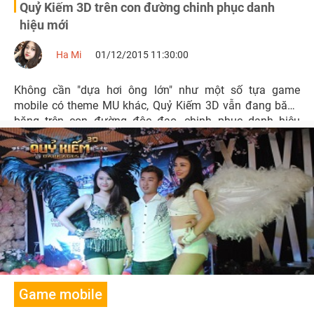
Quỷ Kiếm 3D trên con đường chinh phục danh
hiệu mới
Ha Mi
01/12/2015 11:30:00
Không cần "dựa hơi ông lớn" như một số tựa game
mobile có theme MU khác, Quỷ Kiếm 3D vẫn đang băng
băng trên con đường độc đạo, chinh phục danh hiệu
“Game ARPG có cộng đồng đông vui nhất Việt Nam”.
Game mobile