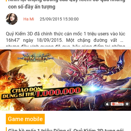
con số đầy ấn tượng
Ha Mi
25/09/2015 15:30:00
Quỷ Kiếm 3D đã chính thức cán mốc 1 triệu users vào lúc
16h47’ ngày 18/09/2015. Một chặng đường vất vả
nhưng đầy vinh quang đã qua, hãy cùng điểm lại những
dấu mốc của Quỷ Kiếm qua những con số đầy ấn tượng.
Game mobile
Gần kề mốc 1 triệu Dũng sĩ, Quỷ Kiếm 3D tung gói