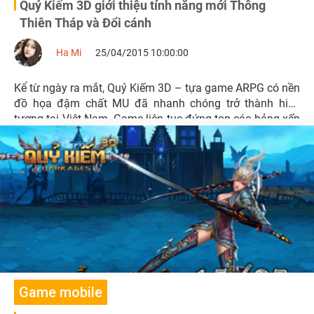
Quỷ Kiếm 3D giới thiệu tính năng mới Thông
Thiên Tháp và Đổi cánh
Ha Mi
25/04/2015 10:00:00
Kể từ ngày ra mắt, Quỷ Kiếm 3D – tựa game ARPG có nền
đồ họa đậm chất MU đã nhanh chóng trở thành hiện
tượng tại Việt Nam. Game liên tục đứng top các bảng xếp
hạng trên App Store và Google Play.
Game mobile