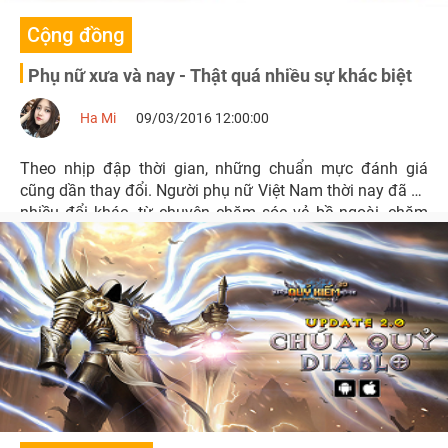
Cộng đồng
Phụ nữ xưa và nay - Thật quá nhiều sự khác biệt
Ha Mi
09/03/2016 12:00:00
Theo nhịp đập thời gian, những chuẩn mực đánh giá
cũng dần thay đổi. Người phụ nữ Việt Nam thời nay đã có
nhiều đổi khác, từ chuyện chăm sóc vẻ bề ngoài, chăm
sóc sức khỏe đến cách ứng xử, quan niệm về vị thế trong
xã hội.