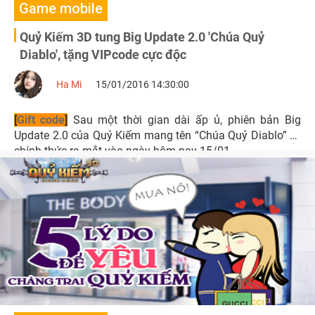
Game mobile
Quỷ Kiếm 3D tung Big Update 2.0 'Chúa Quỷ
Diablo', tặng VIPcode cực độc
Ha Mi
15/01/2016 14:30:00
[
Gift code
]
Sau một thời gian dài ấp ủ, phiên bản Big
Update 2.0 của Quỷ Kiếm mang tên “Chúa Quỷ Diablo” sẽ
chính thức ra mắt vào ngày hôm nay 15/01.