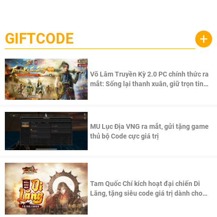
săn thú sinh tồn lên di động với tên gọi
một cuộc phiêu lưu sinh tồn nhiều người chơi mới hiện
Palworld Online
đang được phát triển dựa trên IP Palworld nổi tiếng toàn
cầu, theo giấy phép chính thức từ công ty game Nhật Bản
GIFTCODE
+
Pocketpair, Inc.
Võ Lâm Truyền Kỳ 2.0 PC chính thức ra
mắt: Sống lại thanh xuân, giữ trọn tinh
thần Võ Lâm
MU Lục Địa VNG ra mắt, gửi tặng game
thủ bộ Code cực giá trị
Tam Quốc Chí kích hoạt đại chiến Di
Lăng, tặng siêu code giá trị dành cho
100 độc giả đầu tiên.