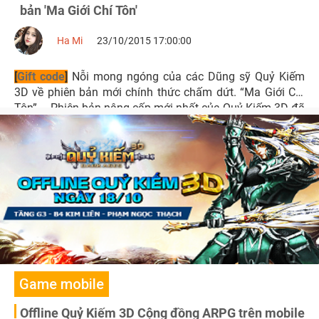
bản 'Ma Giới Chí Tôn'
Ha Mi
23/10/2015 17:00:00
[
Gift code
]
Nỗi mong ngóng của các Dũng sỹ Quỷ Kiếm
3D về phiên bản mới chính thức chấm dứt. “Ma Giới Chí
Tôn” – Phiên bản nâng cấp mới nhất của Quỷ Kiếm 3D đã
được ra mắt vào lúc 12h ngày hôm nay, 23/10.
Game mobile
Offline Quỷ Kiếm 3D Cộng đồng ARPG trên mobile