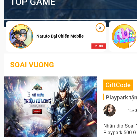
TOP GAME
5
Naruto Đại Chiến Mobile
I
MOBI
SOAI VUONG
GiftCode
Playpark tặ
15/0
Nhân dịp Soái 
Playpark 500 G