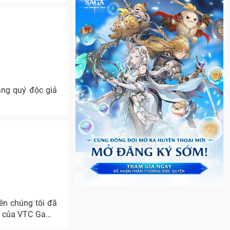
ặng quý độc giả
ên chúng tôi đã
ẩm của VTC Game