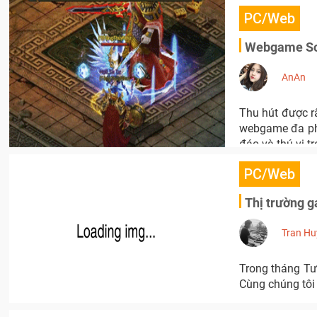
PC/Web
Webgame Soá
AnAn
Thu hút được r
webgame đa pho
đáo và thú vị t
PC/Web
Thị trường g
Tran Hu
Trong tháng Tư
Cùng chúng tôi