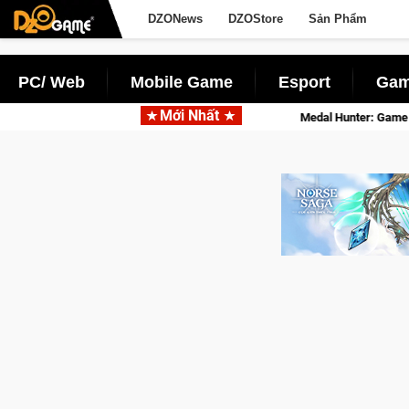
DZONews
DZOStore
Sản Phẩm
PC/ Web
Mobile Game
Esport
Gam
Mới Nhất
 siêu thực
Medal Hunter: Game bắn súng PvP tọa độ đỉnh cao đ