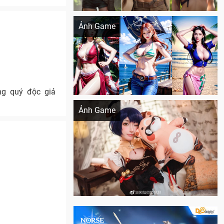
Khi AI Cosplay gái đẹp One Piece
Ảnh Game
ng quý độc giả
Cosplay Xiangling siêu cute
Ảnh Game