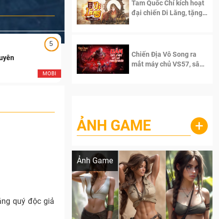
Tam Quốc Chí kích hoạt
đại chiến Di Lăng, tặng
siêu code giá trị dành
cho 100 độc giả đầu
tiên.
5
5
Chiến Địa Vô Song ra
Duyên
Ngạo Thiên Mobile
mắt máy chủ VS57, sân
chơi đích thực dành cho
MOBI
MOB
dân cày
ẢNH GAME
+
Lala Croft vừa nóng vừa xinh dưới nét vẽ
của AI
Ảnh Game
ặng quý độc giả