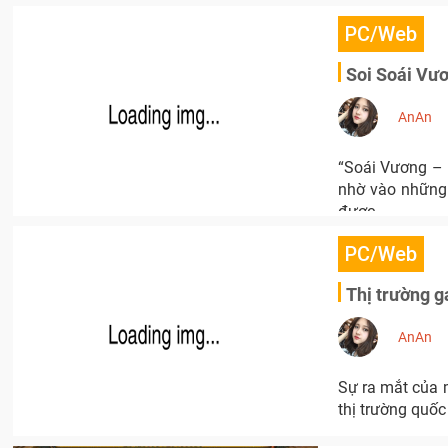
PC/Web
Soi Soái Vươ
AnAn
“Soái Vương – Anh hùng thời loạn” đã và đang gây ấn tượng rất tốt với cộng đồng game thủ
nhờ vào những 
được.
PC/Web
Thị trường g
AnAn
Sự ra mắt của 
thị trường quốc