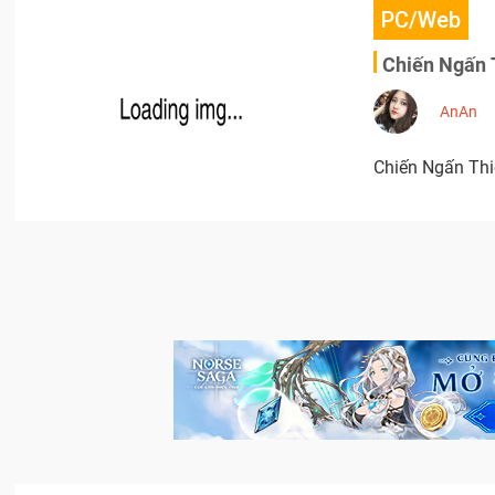
PC/Web
Chiến Ngấn 
AnAn
Chiến Ngấn Thi