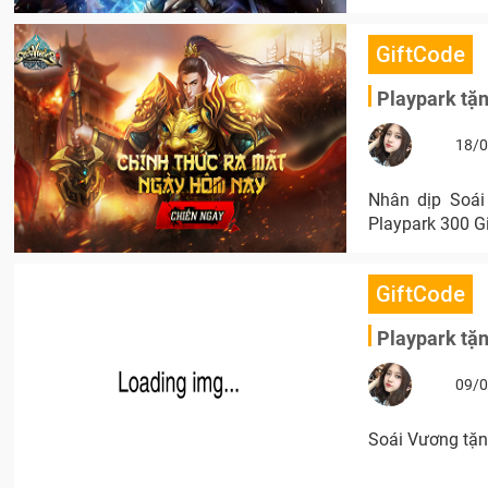
GiftCode
Playpark tặ
18/0
Nhân dịp Soái
Playpark 300 G
GiftCode
Playpark tặ
09/0
Soái Vương tặn