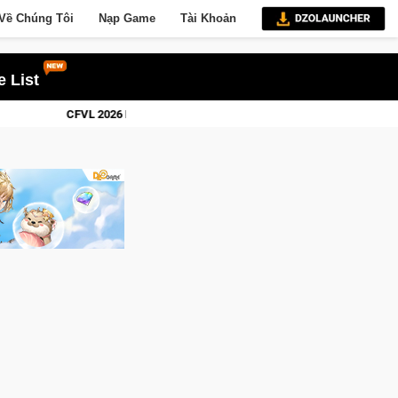
Về Chúng Tôi
Nạp Game
Tài Khoản
 List
khép lại với hành trình đầy cảm xúc, Team Falcons lên ngôi vô địch