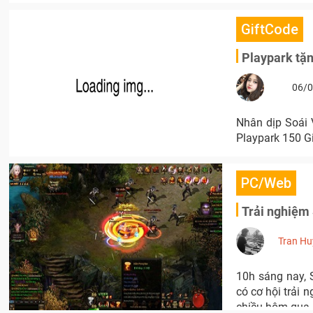
GiftCode
Playpark tặ
06/0
Nhân dịp Soái 
Playpark 150 G
PC/Web
Trải nghiệm 
Tran Hu
10h sáng nay, 
có cơ hội trải
chiều hôm qua.