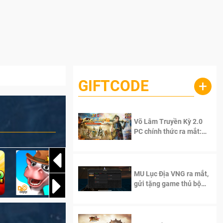
GIFTCODE
+
Võ Lâm Truyền Kỳ 2.0
PC chính thức ra mắt:
Sống lại thanh xuân, giữ
trọn tinh thần Võ Lâm
MU Lục Địa VNG ra mắt,
gửi tặng game thủ bộ
Code cực giá trị