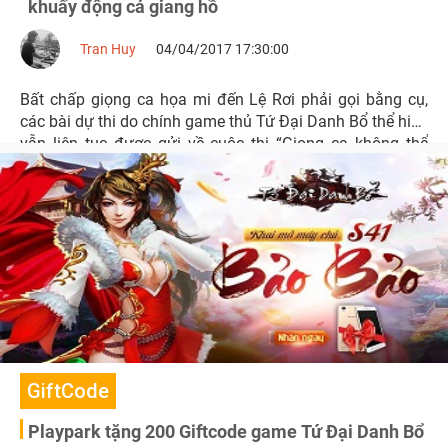
khuấy động cả giang hồ
Tran Huy
04/04/2017 17:30:00
Bất chấp giọng ca họa mi đến Lệ Rơi phải gọi bằng cụ,
các bài dự thi do chính game thủ Tứ Đại Danh Bổ thể hiện
vẫn liên tục được gửi về cuộc thi “Giọng ca không thể
chôn vùi”.
GiftCode
Playpark tặng 200 Giftcode game Tứ Đại Danh Bổ