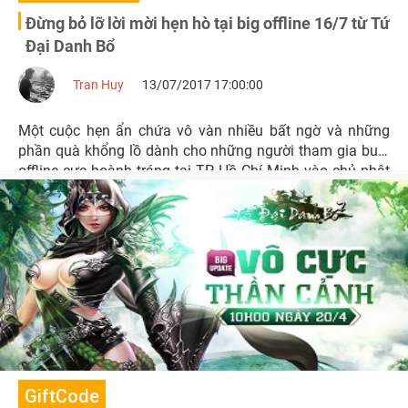
Đừng bỏ lỡ lời mời hẹn hò tại big offline 16/7 từ Tứ
Đại Danh Bổ
Tran Huy
13/07/2017 17:00:00
Một cuộc hẹn ẩn chứa vô vàn nhiều bất ngờ và những
phần quà khổng lồ dành cho những người tham gia buổi
offline cực hoành tráng tại TP. Hồ Chí Minh vào chủ nhật
tuần này, 16/7/2017.
GiftCode