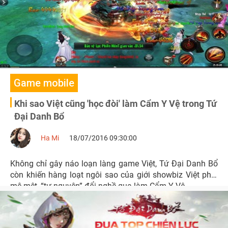
Game mobile
Khi sao Việt cũng 'học đòi' làm Cẩm Y Vệ trong Tứ
Đại Danh Bổ
Ha Mi
18/07/2016 09:30:00
Không chỉ gây náo loạn làng game Việt, Tứ Đại Danh Bổ
còn khiến hàng loạt ngôi sao của giới showbiz Việt phải
mê mệt, “tự nguyện” đổi nghề qua làm Cẩm Y Vệ.