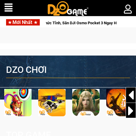
Mới Nhất
Pocket 3 Ngay Hôm Nay
Medal Hunter: Game bắn súng PvP tọa đ
DZO CHƠI
TOP GAME