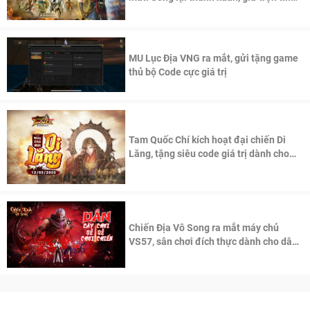
thần Võ Lâm
MU Lục Địa VNG ra mắt, gửi tặng game
thủ bộ Code cực giá trị
Tam Quốc Chí kích hoạt đại chiến Di
Lăng, tặng siêu code giá trị dành cho
100 độc giả đầu tiên.
Chiến Địa Vô Song ra mắt máy chủ
VS57, sân chơi đích thực dành cho dân
cày