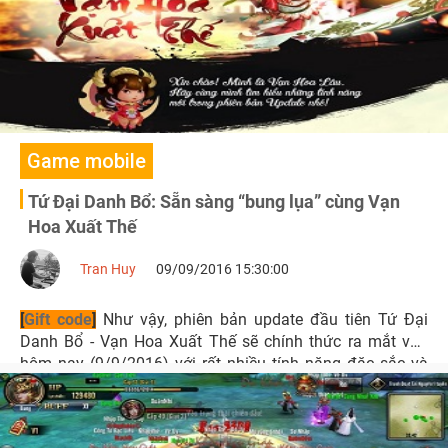
Game mobile
Tứ Đại Danh Bổ: Sẵn sàng “bung lụa” cùng Vạn
Hoa Xuất Thế
Tran Huy
09/09/2016 15:30:00
[
Gift code
]
Như vậy, phiên bản update đầu tiên Tứ Đại
Danh Bổ - Vạn Hoa Xuất Thế sẽ chính thức ra mắt vào
hôm nay (9/9/2016) với rất nhiều tính năng đặc sắc và
hấp dẫn.