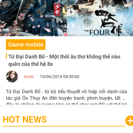
Game mobile
Tứ Đại Danh Bổ - Một thời ấu thơ không thể nào
quên của thế hệ 8x
AnAn
15/06/2016 09:30:00
Tứ Đại Danh Bổ - từ bộ tiểu thuyết võ hiệp nổi danh của
tác giả Ôn Thụy An đến truyện tranh, phim truyện, tất cả
đều là những ấn tượng khó có thể phai mờ đối với thế hệ
8x, 9x.
HOT NEWS