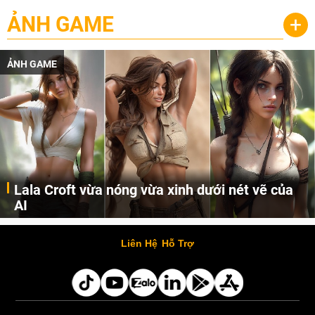
ẢNH GAME
+
ẢNH GAME
Lala Croft vừa nóng vừa xinh dưới nét vẽ của
AI
Cùng đến với những hình ảnh Lala Croft của Tomb Raider dưới nét vẽ của AI. Một cô nàng xinh đẹp, nóng bỏng nhưng cũng rắn rỏi và mạnh mẽ.
Liên Hệ
Hỗ Trợ