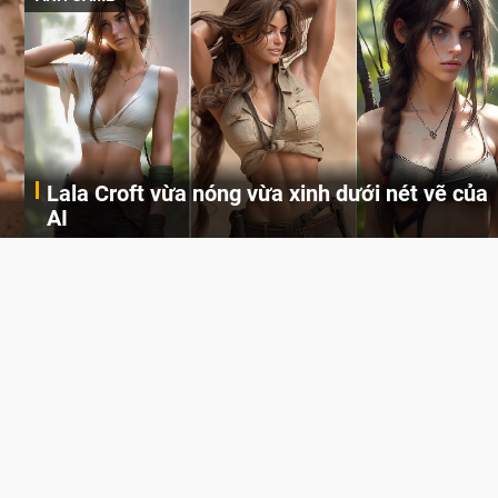
Lala Croft vừa nóng vừa xinh dưới nét vẽ của
AI
Cùng đến với những hình ảnh Lala Croft của Tomb Raider dưới nét vẽ của AI. Một cô nàng xinh đẹp, nóng bỏng nhưng cũng rắn rỏi và mạnh mẽ.