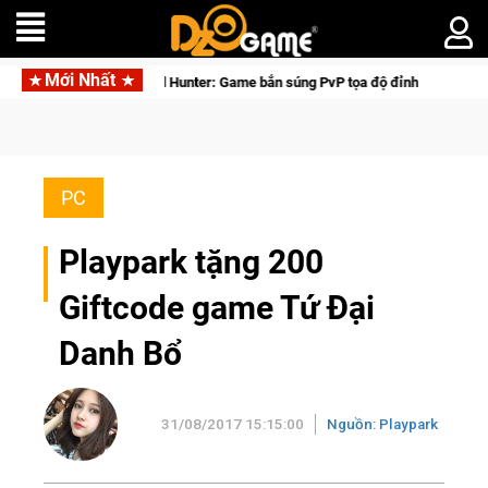
Mới Nhất
Medal Hunter: Game bắn súng PvP tọa độ đỉnh cao đưa bạn vào các 
PC
Playpark tặng 200
Giftcode game Tứ Đại
Danh Bổ
31/08/2017 15:15:00
Nguồn: Playpark