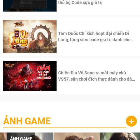
thủ bộ Code cực giá trị
Tam Quốc Chí kích hoạt đại chiến Di
Lăng, tặng siêu code giá trị dành cho
100 độc giả đầu tiên.
Chiến Địa Vô Song ra mắt máy chủ
VS57, sân chơi đích thực dành cho dân
cày
ẢNH GAME
+
ẢNH GAME