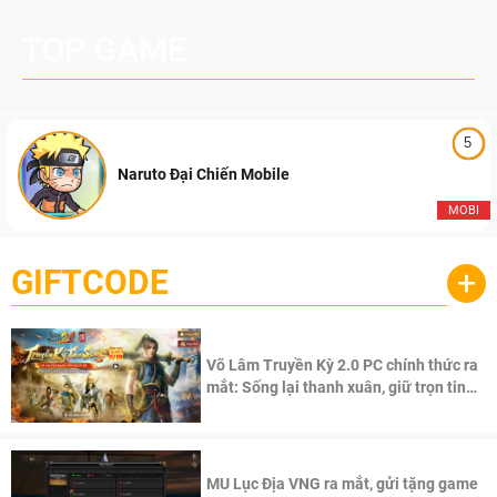
TOP GAME
5
Naruto Đại Chiến Mobile
MOBI
GIFTCODE
+
Võ Lâm Truyền Kỳ 2.0 PC chính thức ra
mắt: Sống lại thanh xuân, giữ trọn tinh
thần Võ Lâm
MU Lục Địa VNG ra mắt, gửi tặng game