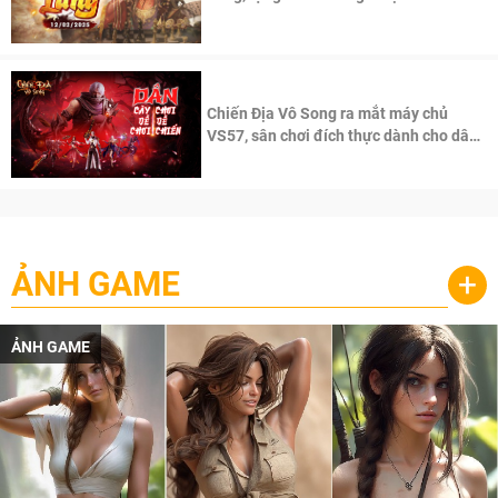
100 độc giả đầu tiên.
Chiến Địa Vô Song ra mắt máy chủ
VS57, sân chơi đích thực dành cho dân
cày
ẢNH GAME
+
ẢNH GAME