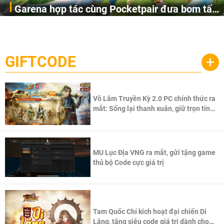
Garena hợp tác cùng Pocketpair đưa bom tấn
Garena Singapore hôm nay đã công bố Palworld Online,
săn thú sinh tồn lên di động với tên gọi
một cuộc phiêu lưu sinh tồn nhiều người chơi mới hiện
Palworld Online
đang được phát triển dựa trên IP Palworld nổi tiếng toàn
cầu, theo giấy phép chính thức từ công ty game Nhật Bản
GIFTCODE
+
Pocketpair, Inc.
Võ Lâm Truyền Kỳ 2.0 PC chính thức ra
mắt: Sống lại thanh xuân, giữ trọn tinh
thần Võ Lâm
MU Lục Địa VNG ra mắt, gửi tặng game
thủ bộ Code cực giá trị
Tam Quốc Chí kích hoạt đại chiến Di
Lăng, tặng siêu code giá trị dành cho