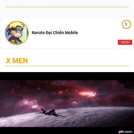
5
Naruto Đại Chiến Mobile
MOBI
X MEN