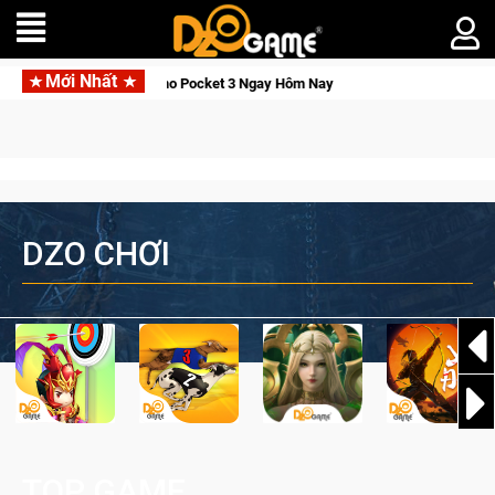
Mới Nhất
Osmo Pocket 3 Ngay Hôm Nay
Lineage W – Quyền lực và tài ph
DZO CHƠI
TOP GAME