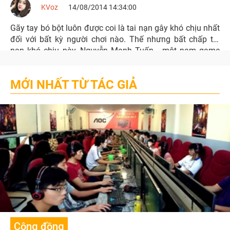
KVoz
14/08/2014 14:34:00
Gãy tay bó bột luôn được coi là tai nạn gây khó chịu nhất
đối với bất kỳ người chơi nào. Thế nhưng bất chấp tai
nạn khó chịu này, Nguyễn Mạnh Tuấn - một nam game
thủ 22 tuổi sống tại Hà Nội vẫn quyết định tham dự giải
đấu Royal Warface được tổ chức vào ngày 10/8 vừa qua.
MỚI NHẤT TỪ TÁC GIẢ
Cộng đồng