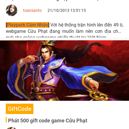
toansanto
21/10/2013 13:51:15
[
Playpark Cảm Nhận
]
Với hệ thống trận hình lên đến 49 ô,
webgame Cửu Phạt đang muốn làm nên cơn địa chấn
mới cho mảng webgame chiến thuật tại Việt Nam.
GiftCode
Phát 500 gift code game Cửu Phạt