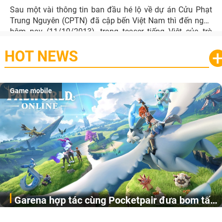
Sau một vài thông tin ban đầu hé lộ về dự án Cửu Phạt
Trung Nguyên (CPTN) đã cập bến Việt Nam thì đến ngày
hôm nay (11/10/2013), trang teaser tiếng Việt của trò
chơi đã chính thức ra mắt.
HOT NEWS
Game mobile
Garena hợp tác cùng Pocketpair đưa bom tấn
Garena Singapore hôm nay đã công bố Palworld Online,
săn thú sinh tồn lên di động với tên gọi