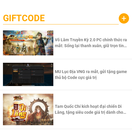
một cuộc phiêu lưu sinh tồn nhiều người chơi mới hiện
Palworld Online
đang được phát triển dựa trên IP Palworld nổi tiếng toàn
cầu, theo giấy phép chính thức từ công ty game Nhật Bản
GIFTCODE
+
Pocketpair, Inc.
Võ Lâm Truyền Kỳ 2.0 PC chính thức ra
mắt: Sống lại thanh xuân, giữ trọn tinh
thần Võ Lâm
MU Lục Địa VNG ra mắt, gửi tặng game
thủ bộ Code cực giá trị
Tam Quốc Chí kích hoạt đại chiến Di
Lăng, tặng siêu code giá trị dành cho
100 độc giả đầu tiên.