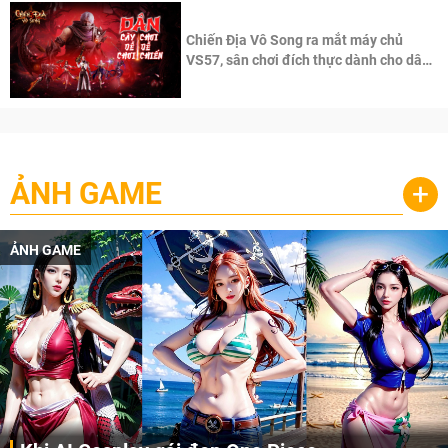
Chiến Địa Vô Song ra mắt máy chủ
VS57, sân chơi đích thực dành cho dân
cày
ẢNH GAME
+
ẢNH GAME