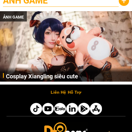
ẢNH GAME
+
ẢNH GAME
Lala Croft vừa nóng vừa xinh dưới nét vẽ của
AI
Cùng đến với những hình ảnh Lala Croft của Tomb Raider dưới nét vẽ của AI. Một cô nàng xinh đẹp, nóng bỏng nhưng cũng rắn rỏi và mạnh mẽ.
Liên Hệ
Hỗ Trợ