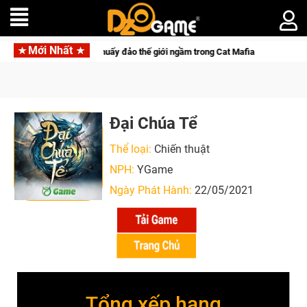
Mới Nhất
ảo thế giới ngầm trong Cat Mafia
Đại Chúa Tể
Thể loại:
Chiến thuật
NPH:
YGame
Ngày Phát Hành:
22/05/2021
Tổng xếp hạng