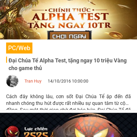
PC/Web
Đại Chúa Tể Alpha Test, tặng ngay 10 triệu Vàng
cho game thủ
Tran Huy
14/10/2016 10:00:00
Cách đây không lâu, cơn sốt Đại Chúa Tể ập đến đã
nhanh chóng thu hút được rất nhiều sự quan tâm từ cộng
đồng. Sau một thời gian chờ đợi háo hức, Đại Chúa Tể đã
cho ra mắt bản thử nghiệm có reset nhân vật vào hôm
nay 14/10.