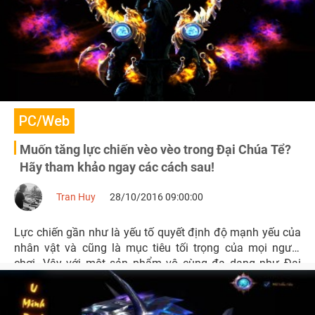
PC/Web
Muốn tăng lực chiến vèo vèo trong Đại Chúa Tể?
Hãy tham khảo ngay các cách sau!
Tran Huy
28/10/2016 09:00:00
Lực chiến gần như là yếu tố quyết định độ mạnh yếu của
nhân vật và cũng là mục tiêu tối trọng của mọi người
chơi. Vậy với một sản phẩm vô cùng đa dạng như Đại
Chúa Tể thì cách tăng lực chiến như thế nào sẽ đạt được
hiệu quả tốt nhất?