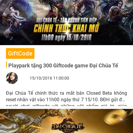
GiftCode
Playpark tặng 300 Giftcode game Đại Chúa Tể
15/10/2016 11:00:00
Đại Chúa Tể chính thức ra mắt bản Closed Beta không
reset nhân vật vào 11h00 ngày thứ 7 15/10. BĐH gửi đến
người chơi giftcode với những vật phẩm giá trị, giúp
người chơi có sự khởi đầu thuận lợi trong thế giới Đại
Chúa Tể.