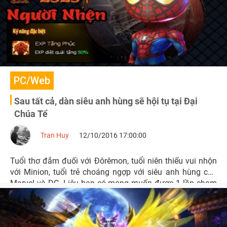
PC/Web
Sau tất cả, dàn siêu anh hùng sẽ hội tụ tại Đại
Chúa Tể
Tran Huy
12/10/2016 17:00:00
Tuổi thơ đắm đuối với Đôrêmon, tuổi niên thiếu vui nhộn
với Minion, tuổi trẻ choáng ngợp với siêu anh hùng của
Marvel và DC. Liệu bạn có mong muốn được 1 lần chạm
mặt tất cả những nhân vật này tại cùng 1 nơi?