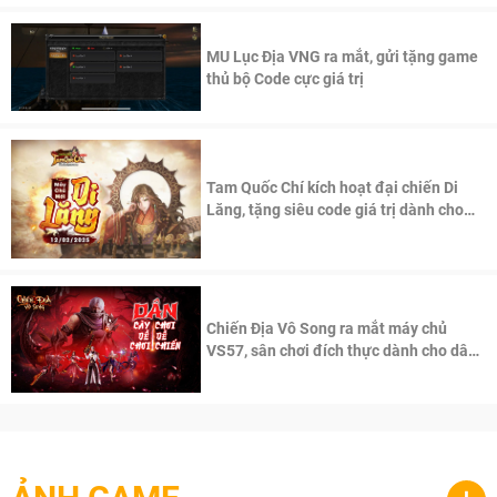
MU Lục Địa VNG ra mắt, gửi tặng game
thủ bộ Code cực giá trị
Tam Quốc Chí kích hoạt đại chiến Di
Lăng, tặng siêu code giá trị dành cho
100 độc giả đầu tiên.
Chiến Địa Vô Song ra mắt máy chủ
VS57, sân chơi đích thực dành cho dân
cày