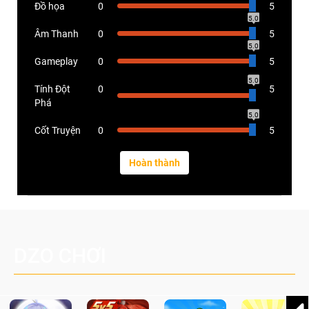
Đồ họa
0
5
5.0
Âm Thanh
0
5
5.0
Gameplay
0
5
5.0
Tính Đột
0
5
Phá
5.0
Cốt Truyện
0
5
DZO CHƠI