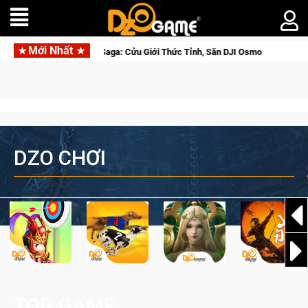
Mới Nhất
rse Saga: Cửu Giới Thức Tỉnh, Săn DJI Osmo Pocket 3 Ngay Hôm Nay
DZO CHƠI
TOP GAME