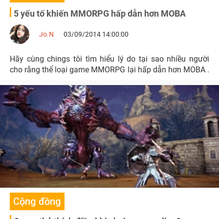
5 yếu tố khiến MMORPG hấp dẫn hơn MOBA
Jo.N
03/09/2014 14:00:00
Hãy cùng chings tôi tìm hiểu lý do tại sao nhiều người
cho rằng thể loại game MMORPG lại hấp dẫn hơn MOBA .
Cộng đồng