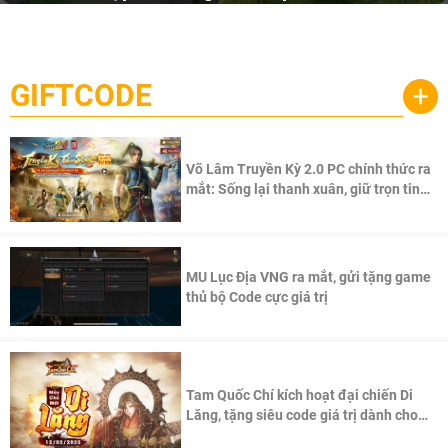
Garena Singapore hôm nay đã công bố Palworld Online,
săn thú sinh tồn lên di động với tên gọi
một cuộc phiêu lưu sinh tồn nhiều người chơi mới hiện
Palworld Online
đang được phát triển dựa trên IP Palworld nổi tiếng toàn
cầu, theo giấy phép chính thức từ công ty game Nhật Bản
GIFTCODE
+
Pocketpair, Inc.
Võ Lâm Truyền Kỳ 2.0 PC chính thức ra
mắt: Sống lại thanh xuân, giữ trọn tinh
thần Võ Lâm
MU Lục Địa VNG ra mắt, gửi tặng game
thủ bộ Code cực giá trị
Tam Quốc Chí kích hoạt đại chiến Di
Lăng, tặng siêu code giá trị dành cho
100 độc giả đầu tiên.