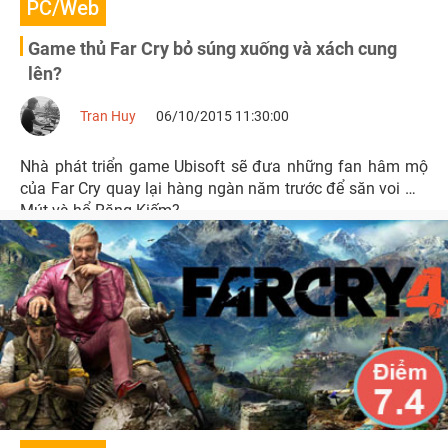
PC/Web
Game thủ Far Cry bỏ súng xuống và xách cung
lên?
Tran Huy
06/10/2015 11:30:00
Nhà phát triển game Ubisoft sẽ đưa những fan hâm mộ
của Far Cry quay lại hàng ngàn năm trước để săn voi Ma
Mút và hổ Răng Kiếm?