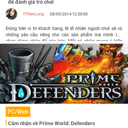
để đánh giá trò chơi
YThienLong
28/05/2014 12:30:00
Đứng trên vị trí khách hàng, lẽ dĩ nhiên người chơi sẽ có
những yêu cầu riêng cho các sản phẩm mà mình lựa
chọn dừng chân để cày kéo. Mỗi cá nhân mang ý kiến
khác nhau nhưng nhìn chung thông qua việc trải nghiệm
vô vàn đủ mọi thể loại game thì họ cũng tự rút ra được
cái sườn chung về khái niệm hoàn hảo dành cho một tựa
game đáng để chơi.
PC/Web
Cảm nhận về Prime World: Defenders