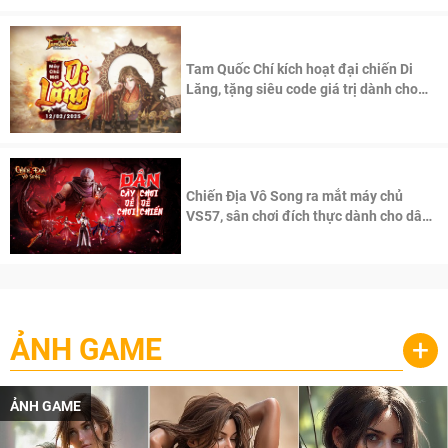
Tam Quốc Chí kích hoạt đại chiến Di
Lăng, tặng siêu code giá trị dành cho
100 độc giả đầu tiên.
Chiến Địa Vô Song ra mắt máy chủ
VS57, sân chơi đích thực dành cho dân
cày
ẢNH GAME
+
ẢNH GAME