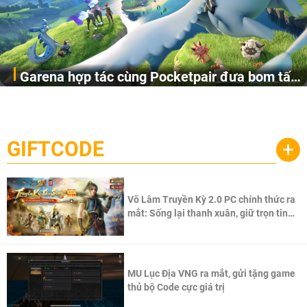
Garena hợp tác cùng Pocketpair đưa bom tấn
Garena Singapore hôm nay đã công bố Palworld Online,
săn thú sinh tồn lên di động với tên gọi
một cuộc phiêu lưu sinh tồn nhiều người chơi mới hiện
Palworld Online
đang được phát triển dựa trên IP Palworld nổi tiếng toàn
cầu, theo giấy phép chính thức từ công ty game Nhật Bản
GIFTCODE
+
Pocketpair, Inc.
Võ Lâm Truyền Kỳ 2.0 PC chính thức ra
mắt: Sống lại thanh xuân, giữ trọn tinh
thần Võ Lâm
MU Lục Địa VNG ra mắt, gửi tặng game
thủ bộ Code cực giá trị