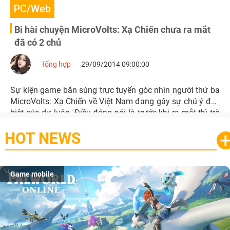
PC/Web
Bi hài chuyện MicroVolts: Xạ Chiến chưa ra mắt
đã có 2 chủ
Tổng hợp
29/09/2014 09:00:00
Sự kiện game bắn súng trực tuyến góc nhìn người thứ ba
MicroVolts: Xạ Chiến về Việt Nam đang gây sự chú ý đặc
biệt của dư luận. Điều đáng nói là trước khi ra mắt thì trò
chơi này có đến 2 NPH bao gồm goPlay và DzoGame, vậy
HOT NEWS
đâu mới là sự thật?
Game mobile