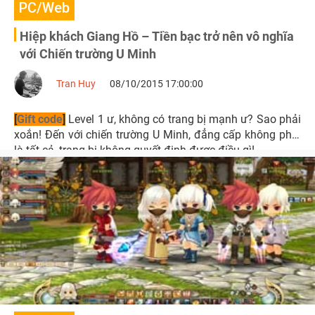
PC/Web
Hiệp khách Giang Hồ – Tiền bạc trở nên vô nghĩa
với Chiến trường U Minh
Tran Huy
08/10/2015 17:00:00
[
Gift code
]
Level 1 ư, không có trang bị mạnh ư? Sao phải
xoắn! Đến với chiến trường U Minh, đẳng cấp không phải
là tất cả, trang bị không quyết định được điều gì!