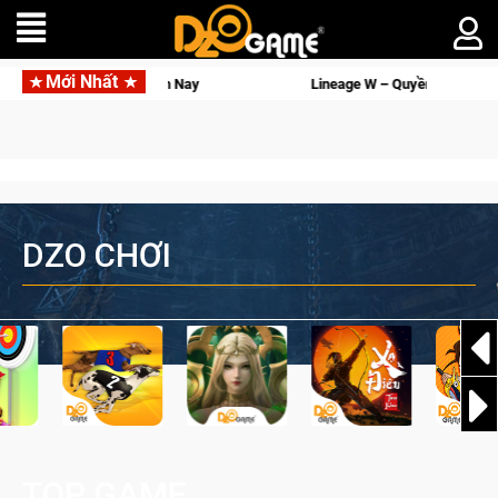
Mới Nhất
Lineage W – Quyền lực và tài phú sẽ về tay kẻ đoạt được Vương Quyền thành K
DZO CHƠI
TOP GAME