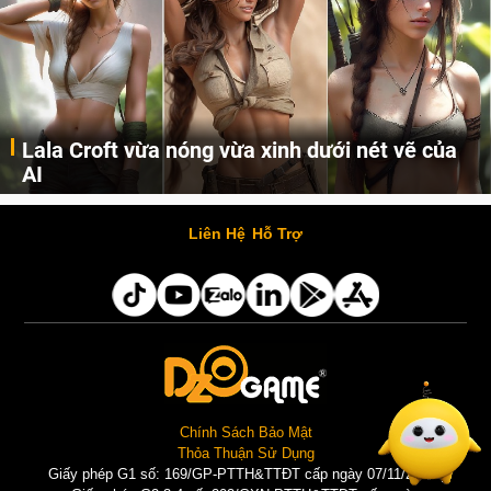
Lala Croft vừa nóng vừa xinh dưới nét vẽ của
AI
Cùng đến với những hình ảnh Lala Croft của Tomb Raider dưới nét vẽ của AI. Một cô nàng xinh đẹp, nóng bỏng nhưng cũng rắn rỏi và mạnh mẽ.
Liên Hệ
Hỗ Trợ
Chính Sách Bảo Mật
Thỏa Thuận Sử Dụng
Giấy phép G1 số: 169/GP-PTTH&TTĐT cấp ngày 07/11/2025 |