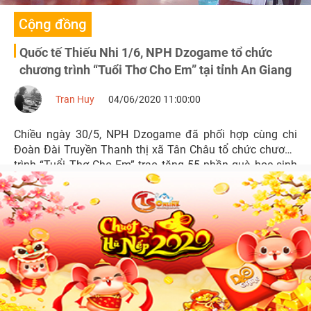
Cộng đồng
Quốc tế Thiếu Nhi 1/6, NPH Dzogame tổ chức
chương trình “Tuổi Thơ Cho Em” tại tỉnh An Giang
Tran Huy
04/06/2020 11:00:00
Chiều ngày 30/5, NPH Dzogame đã phối hợp cùng chi
Đoàn Đài Truyền Thanh thị xã Tân Châu tổ chức chương
trình “Tuổi Thơ Cho Em” trao tặng 55 phần quà học sinh
nghèo vượt khó học giỏi tại xã Châu Phong, tỉnh An
Giang.