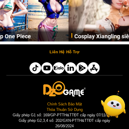
Cosplay Xiangling siêu cute
Cùng thưởng thức những hình ảnh cosplay Xiangling trong Genshin Impact siêu dễ thương của người dùng Weibo "阿包也是兔娘"
Liên Hệ
Hỗ Trợ
Chính Sách Bảo Mật
Thỏa Thuận Sử Dụng
Giấy phép G1 số: 169/GP-PTTH&TTĐT cấp ngày 07/11/2025 |
Giấy phép G2,3,4 số: 202/GXN-PTTH&TTĐT cấp ngày
26/08/2024