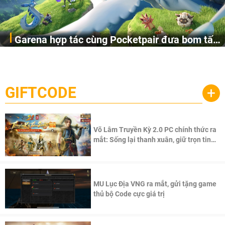
Garena hợp tác cùng Pocketpair đưa bom tấn
Garena Singapore hôm nay đã công bố Palworld Online,
săn thú sinh tồn lên di động với tên gọi
một cuộc phiêu lưu sinh tồn nhiều người chơi mới hiện
Palworld Online
đang được phát triển dựa trên IP Palworld nổi tiếng toàn
cầu, theo giấy phép chính thức từ công ty game Nhật Bản
GIFTCODE
+
Pocketpair, Inc.
Võ Lâm Truyền Kỳ 2.0 PC chính thức ra
mắt: Sống lại thanh xuân, giữ trọn tinh
thần Võ Lâm
MU Lục Địa VNG ra mắt, gửi tặng game
thủ bộ Code cực giá trị