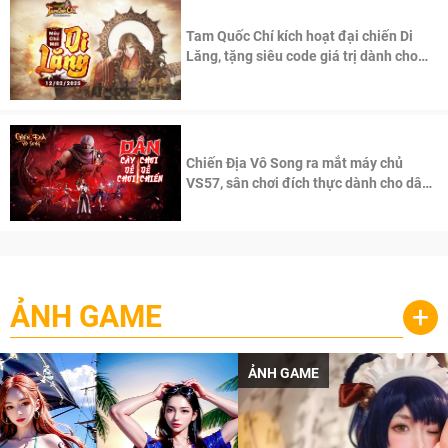
Tam Quốc Chí kích hoạt đại chiến Di
Lăng, tặng siêu code giá trị dành cho
100 độc giả đầu tiên.
Chiến Địa Vô Song ra mắt máy chủ
VS57, sân chơi đích thực dành cho dân
cày
ẢNH GAME
+
ẢNH GAME