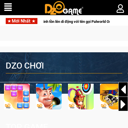
Mới Nhất
ld Online
Gia Nhập Closed Beta Norse Saga: Cửu Giới Thức T
DZO CHƠI
TOP GAME