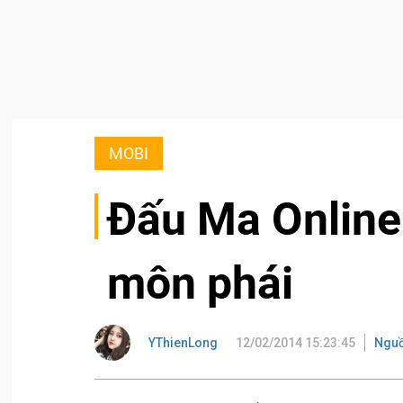
MOBI
Đấu Ma Online:
môn phái
YThienLong
12/02/2014 15:23:45
Nguồ