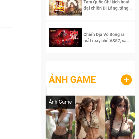
Tam Quốc Chí kích hoạt
đại chiến Di Lăng, tặng
siêu code giá trị dành
cho 100 độc giả đầu
tiên.
Chiến Địa Vô Song ra
mắt máy chủ VS57, sân
chơi đích thực dành cho
dân cày
ẢNH GAME
+
Lala Croft vừa nóng vừa xinh dưới nét vẽ
của AI
Ảnh Game