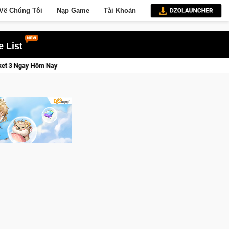
Về Chúng Tôi
Nạp Game
Tài Khoản
 List
Lineage W – Quyền lực và tài phú sẽ về tay kẻ đoạt được Vương Quyền 