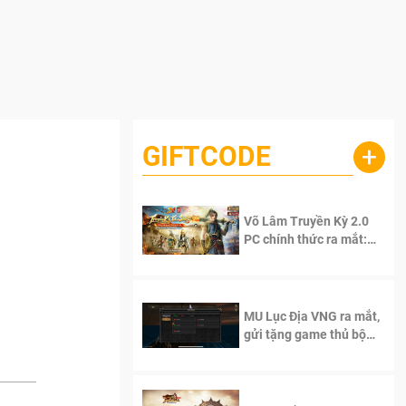
GIFTCODE
+
Võ Lâm Truyền Kỳ 2.0
PC chính thức ra mắt:
Sống lại thanh xuân, giữ
trọn tinh thần Võ Lâm
MU Lục Địa VNG ra mắt,
gửi tặng game thủ bộ
Code cực giá trị