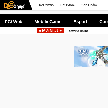
DZONews
DZOStore
Sản Phẩm
PC/ Web
Mobile Game
Esport
Gam
Mới Nhất
i động với tên gọi Palworld Online
Gia Nhập Closed Beta Nor