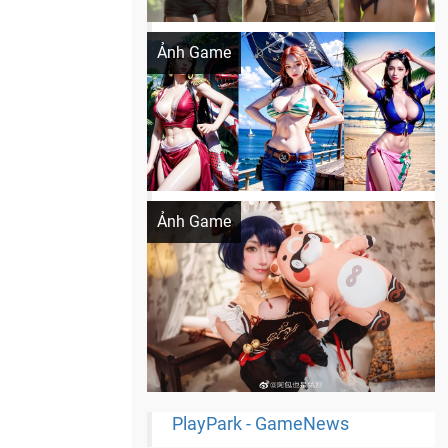
Khi AI Cosplay gái đẹp One Piece
Ảnh Game
Cosplay Xiangling siêu cute
Ảnh Game
PlayPark - GameNews