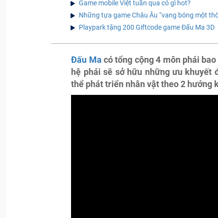
Game mobile Việt tuần qua có gì hot?
Những tựa game Châu Âu “vang bóng một thời
Playpark tặng 200 Giftcode game Đấu Ma 3D
Đấu Ma
có tổng cộng 4 môn phái bao
hệ phái sẽ sở hữu những ưu khuyết đ
thể phát triển nhân vật theo 2 hướng 